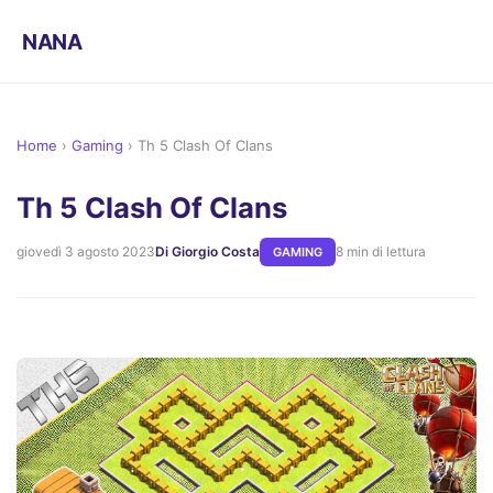
NANA
Home
›
Gaming
›
Th 5 Clash Of Clans
Th 5 Clash Of Clans
giovedì 3 agosto 2023
Di Giorgio Costa
8 min di lettura
GAMING