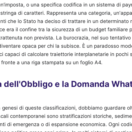
 un’imposta, o una specifica codifica in un sistema di payr
stringa di caratteri. Rappresenta una categoria, un'app
nti che lo Stato ha deciso di trattare in un determinato
e era il confine tra la sicurezza di un budget familiare p
trattenuta non prevista. La burocrazia, nel suo tentativo
 diventare opaca per chi la subisce. È un paradosso mo
i capaci di calcolare traiettorie interplanetarie in pochi
i fronte a una riga stampata su un foglio A4.
a dell'Obbligo e la Domanda What
genesi di queste classificazioni, dobbiamo guardare olt
iscali contemporanei sono stratificazioni storiche, sedimen
ti di emergenza o di espansione economica. Ogni codic