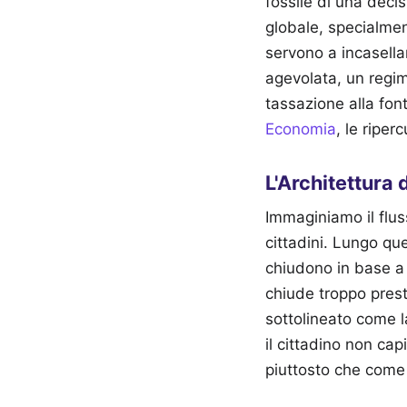
fossile di una decis
globale, specialmen
servono a incasella
agevolata, un regim
tassazione alla fon
Economia
, le riper
L'Architettura d
Immaginiamo il flu
cittadini. Lungo que
chiudono in base a s
chiude troppo prest
sottolineato come l
il cittadino non ca
piuttosto che come