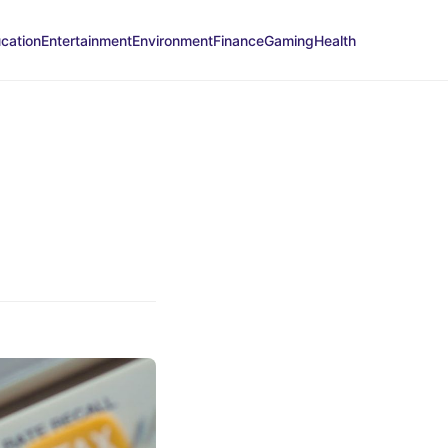
cation
Entertainment
Environment
Finance
Gaming
Health