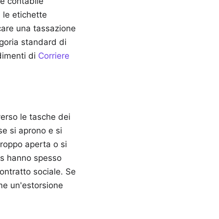
ne contabile
 le etichette
icare una tassazione
goria standard di
imenti di
Corriere
erso le tasche dei
se si aprono e si
troppo aperta o si
ics hanno spesso
ontratto sociale. Se
ome un'estorsione