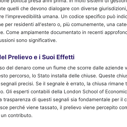
ione politica presa anni prima. In molti sistemi di gestio
te quelli che devono dialogare con diverse giurisdizioni,
re l'imprevedibilità umana. Un codice specifico può ind
e per residenti all'estero o, più comunemente, una cate
te.
Come ampiamente documentato in recenti approfond
cussioni sono significative.
el Prelievo e i Suoi Effetti
sso del denaro come un fiume che scorre dalle aziende v
sto percorso, lo Stato installa delle chiuse. Queste chiu
egnali precisi. Se il segnale è errato, la chiusa rimane 
o. Gli esperti contabili della London School of Econom
a trasparenza di questi segnali sia fondamentale per il c
pisce perché viene tassato, il prelievo viene percepito c
 un contributo.