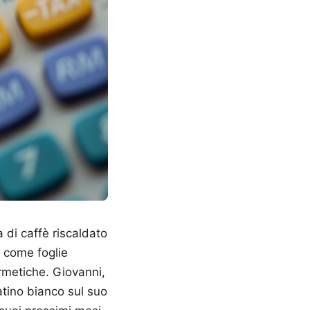
a di caffè riscaldato
o come foglie
ermetiche. Giovanni,
tino bianco sul suo