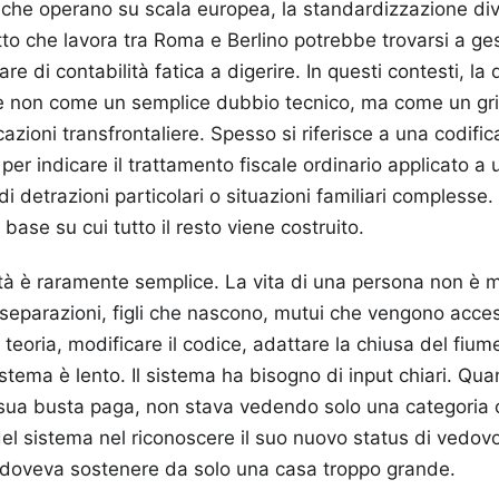
 che operano su scala europea, la standardizzazione di
tto che lavora tra Roma e Berlino potrebbe trovarsi a gest
are di contabilità fatica a digerire. In questi contesti, 
non come un semplice dubbio tecnico, ma come un grid
zioni transfrontaliere. Spesso si riferisce a una codifica
 per indicare il trattamento fiscale ordinario applicato a
i detrazioni particolari o situazioni familiari complesse. 
 base su cui tutto il resto viene costruito.
ità è raramente semplice. La vita di una persona non è ma
separazioni, figli che nascono, mutui che vengono acces
teoria, modificare il codice, adattare la chiusa del fium
sistema è lento. Il sistema ha bisogno di input chiari. Q
a sua busta paga, non stava vedendo solo una categoria 
del sistema nel riconoscere il suo nuovo status di vedov
 doveva sostenere da solo una casa troppo grande.