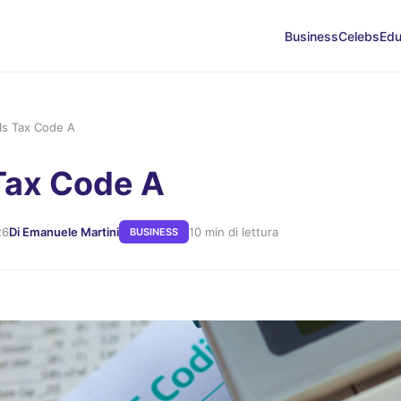
Business
Celebs
Edu
Is Tax Code A
Tax Code A
26
Di Emanuele Martini
10 min di lettura
BUSINESS