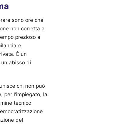
rma
orare sono ore che
one non corretta a
 tempo prezioso al
bilanciare
rivata. È un
 un abisso di
punisce chi non può
, per l'impiegato, la
rmine tecnico
 democratizzazione
azione del