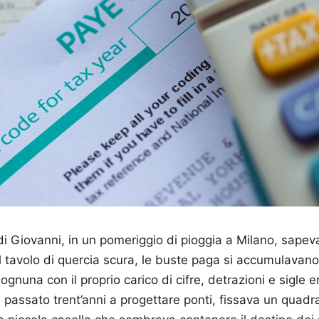
 di Giovanni, in un pomeriggio di pioggia a Milano, sapev
l tavolo di quercia scura, le buste paga si accumulavan
gnuna con il proprio carico di cifre, detrazioni e sigle 
assato trent’anni a progettare ponti, fissava un quadra