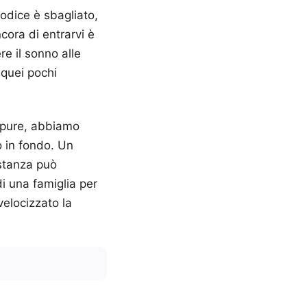
codice è sbagliato,
cora di entrarvi è
e il sonno alle
n quei pochi
Eppure, abbiamo
o in fondo. Un
istanza può
i una famiglia per
velocizzato la