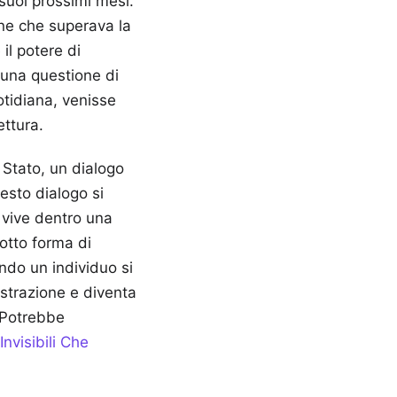
suoi prossimi mesi.
one che superava la
il potere di
o una questione di
otidiana, venisse
ettura.
o Stato, un dialogo
uesto dialogo si
 vive dentro una
otto forma di
ndo un individuo si
astrazione e diventa
Potrebbe
nvisibili Che