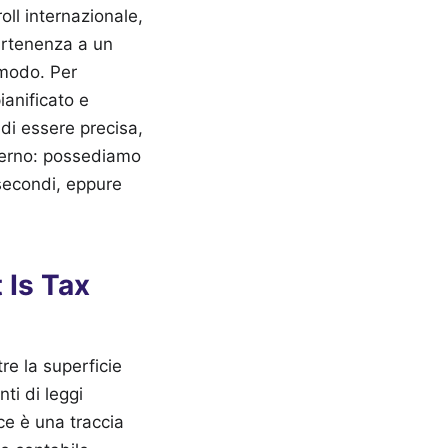
oll internazionale,
artenenza a un
 modo. Per
ianificato e
 di essere precisa,
derno: possediamo
 secondi, eppure
 Is Tax
re la superficie
ti di leggi
e è una traccia