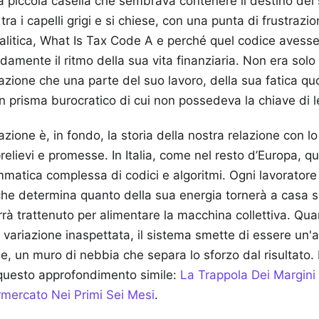
a piccola casella che sembrava contenere il destino dei 
ra i capelli grigi e si chiese, con una punta di frustrazi
alitica, What Is Tax Code A e perché quel codice avesse 
ndamente il ritmo della sua vita finanziaria. Non era sol
azione che una parte del suo lavoro, della sua fatica qu
un prisma burocratico di cui non possedeva la chiave di l
azione è, in fondo, la storia della nostra relazione con l
prelievi e promesse. In Italia, come nel resto d’Europa, q
matica complessa di codici e algoritmi. Ogni lavoratore
e che determina quanto della sua energia tornerà a casa s
rrà trattenuto per alimentare la macchina collettiva. Qua
 variazione inaspettata, il sistema smette di essere un'
le, un muro di nebbia che separa lo sforzo dal risultato.
 questo approfondimento simile:
La Trappola Dei Margini I
mercato Nei Primi Sei Mesi
.