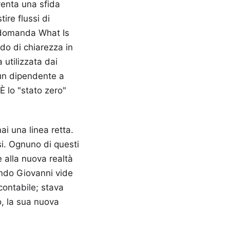
venta una sfida
ire flussi di
la domanda What Is
o di chiarezza in
 utilizzata dai
 un dipendente a
È lo "stato zero"
i una linea retta.
i. Ognuno di questi
e alla nuova realtà
uando Giovanni vide
contabile; stava
o, la sua nuova