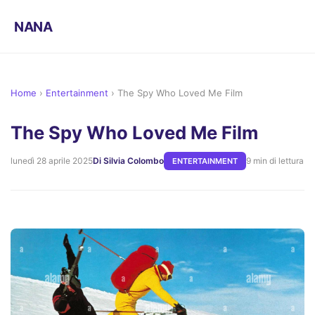
NANA
Home
›
Entertainment
›
The Spy Who Loved Me Film
The Spy Who Loved Me Film
lunedì 28 aprile 2025
Di Silvia Colombo
9 min di lettura
ENTERTAINMENT