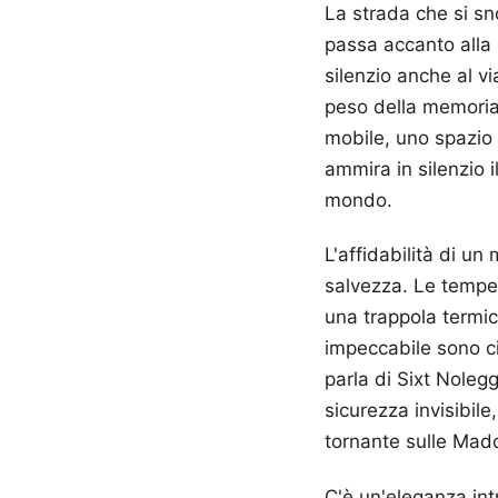
La strada che si sno
passa accanto alla 
silenzio anche al vi
peso della memoria 
mobile, uno spazio p
ammira in silenzio i
mondo.
L'affidabilità di u
salvezza. Le temper
una trappola termic
impeccabile sono c
parla di Sixt Noleg
sicurezza invisibile
tornante sulle Madon
C'è un'eleganza intr