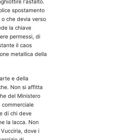
hiottire l'asfalto.
mplice spostamento
, o che devia verso
iede la chiave
dere permessi, di
stante il caos
ione metallica della
arte e della
he. Non si affitta
iche del Ministero
 e commerciale
re di chi deve
ne la lacca. Non
 Vucciria, dove i
ercizio di