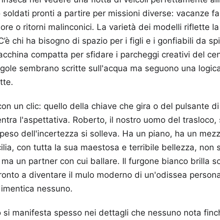
 soldati pronti a partire per missioni diverse: vacanze f
re o ritorni malinconici. La varietà dei modelli riflette l
è chi ha bisogno di spazio per i figli e i gonfiabili da sp
cchina compatta per sfidare i parcheggi creativi del cen
gole sembrano scritte sull'acqua ma seguono una logica
tte.
con un clic: quello della chiave che gira o del pulsante d
tra l'aspettativa. Roberto, il nostro uomo del trasloco, 
peso dell'incertezza si solleva. Ha un piano, ha un mez
cilia, con tutta la sua maestosa e terribile bellezza, non
a un partner con cui ballare. Il furgone bianco brilla so
onto a diventare il mulo moderno di un'odissea personal
dimentica nessuno.
zio si manifesta spesso nei dettagli che nessuno nota fi