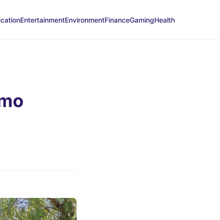
cation
Entertainment
Environment
Finance
Gaming
Health
rmo