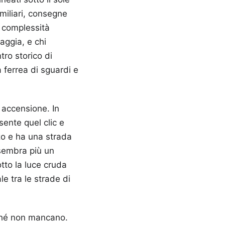
amiliari, consegne
a complessità
iaggia, e chi
tro storico di
 ferrea di sguardi e
i accensione. In
sente quel clic e
zo e ha una strada
 sembra più un
tto la luce cruda
e tra le strade di
nché non mancano.