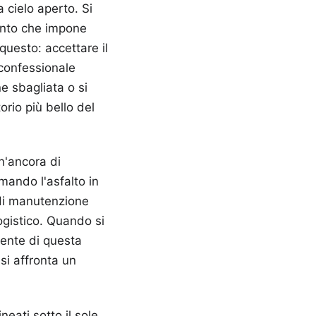
 cielo aperto. Si
mento che impone
 questo: accettare il
 confessionale
ne sbagliata o si
orio più bello del
n'ancora di
mando l'asfalto in
 di manutenzione
gistico. Quando si
mente di questa
si affronta un
neati sotto il sole