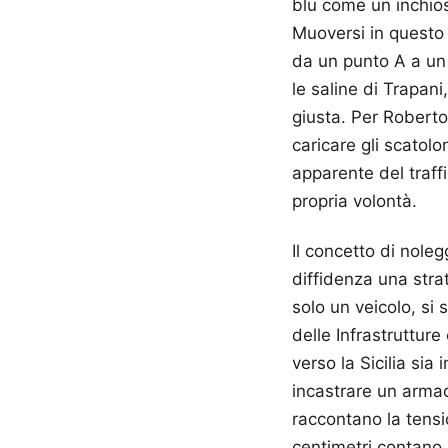
blu come un inchiost
Muoversi in questo
da un punto A a un 
le saline di Trapani
giusta. Per Roberto
caricare gli scatolo
apparente del traffi
propria volontà.
Il concetto di noleg
diffidenza una stra
solo un veicolo, si s
delle Infrastruttur
verso la Sicilia sia
incastrare un armad
raccontano la tensio
centimetri contano 