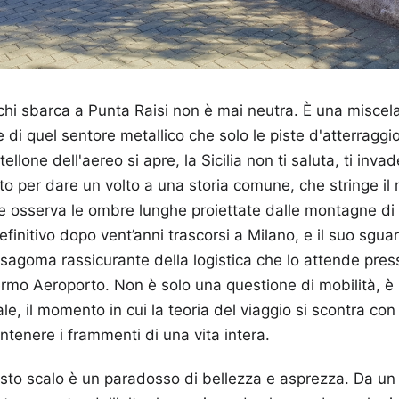
 chi sbarca a Punta Raisi non è mai neutra. È una miscela
e di quel sentore metallico che solo le piste d'atterraggio
tellone dell'aereo si apre, la Sicilia non ti saluta, ti inv
 per dare un volto a una storia comune, che stringe il
re osserva le ombre lunghe proiettate dalle montagne di C
 definitivo dopo vent’anni trascorsi a Milano, e il suo sgu
 sagoma rassicurante della logistica che lo attende pres
rmo Aeroporto. Non è solo una questione di mobilità, è i
ale, il momento in cui la teoria del viaggio si scontra con 
enere i frammenti di una vita intera.
sto scalo è un paradosso di bellezza e asprezza. Da un l