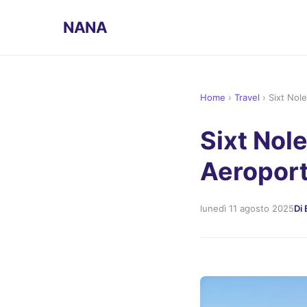
NANA
Home
›
Travel
›
Sixt Nol
Sixt Nol
Aeropor
lunedì 11 agosto 2025
Di