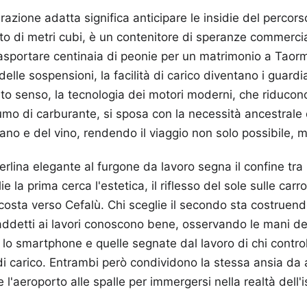
urazione adatta significa anticipare le insidie del percor
o di metri cubi, è un contenitore di speranze commerci
rasportare centinaia di peonie per un matrimonio a Taor
à delle sospensioni, la facilità di carico diventano i guardi
sto senso, la tecnologia dei motori moderni, che riducono
umo di carburante, si sposa con la necessità ancestrale 
rano e del vino, rendendo il viaggio non solo possibile, m
erlina elegante al furgone da lavoro segna il confine tra i
ie la prima cerca l'estetica, il riflesso del sole sulle car
costa verso Cefalù. Chi sceglie il secondo sta costruen
addetti ai lavori conoscono bene, osservando le mani dei 
 lo smartphone e quelle segnate dal lavoro di chi controll
di carico. Entrambi però condividono la stessa ansia da a
e l'aeroporto alle spalle per immergersi nella realtà dell'i