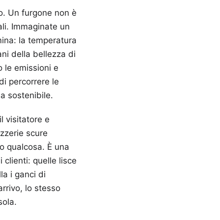
so. Un furgone non è
ali. Immaginate un
mina: la temperatura
ani della bellezza di
 le emissioni e
di percorrere le
a sostenibile.
l visitatore e
rozzerie scure
do qualcosa. È una
clienti: quelle lisce
a i ganci di
rrivo, lo stesso
sola.