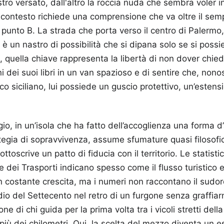
ro versato, dall'altro la roccia nuda che sembra voler ing
 contesto richiede una comprensione che va oltre il se
punto B. La strada che porta verso il centro di Palermo
, è un nastro di possibilità che si dipana solo se si poss
, quella chiave rappresenta la libertà di non dover chie
ni dei suoi libri in un van spazioso e di sentire che, nono
co siciliano, lui possiede un guscio protettivo, un’estens
gio, in un’isola che ha fatto dell’accoglienza una forma d’
tegia di sopravvivenza, assume sfumature quasi filosofic
ottoscrive un patto di fiducia con il territorio. Le statist
e e dei Trasporti indicano spesso come il flusso turistico
 in costante crescita, ma i numeri non raccontano il sudo
io del Settecento nel retro di un furgone senza graffiar
ne di chi guida per la prima volta tra i vicoli stretti della
più dei chilometri. Qui, la scelta del mezzo diventa un es