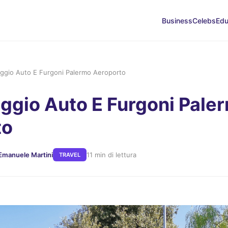
Business
Celebs
Edu
eggio Auto E Furgoni Palermo Aeroporto
eggio Auto E Furgoni Pale
to
 Emanuele Martini
11 min di lettura
TRAVEL