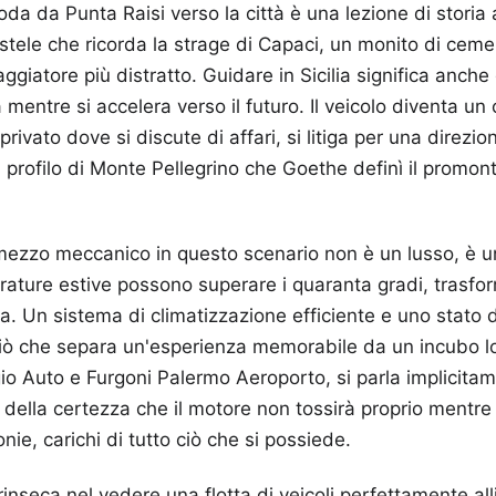
da da Punta Raisi verso la città è una lezione di storia a
stele che ricorda la strage di Capaci, un monito di ce
aggiatore più distratto. Guidare in Sicilia significa anche
mentre si accelera verso il futuro. Il veicolo diventa un
rivato dove si discute di affari, si litiga per una direzio
l profilo di Monte Pellegrino che Goethe definì il promont
n mezzo meccanico in questo scenario non è un lusso, è u
ature estive possono superare i quaranta gradi, trasfor
a. Un sistema di climatizzazione efficiente e uno stato
iò che separa un'esperienza memorabile da un incubo lo
gio Auto e Furgoni Palermo Aeroporto, si parla implicita
, della certezza che il motore non tossirà proprio mentre 
ie, carichi di tutto ciò che si possiede.
inseca nel vedere una flotta di veicoli perfettamente alli