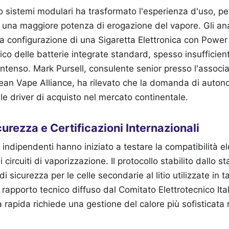
o sistemi modulari ha trasformato l'esperienza d'uso, pe
 e una maggiore potenza di erogazione del vapore. Gli anal
a configurazione di una Sigaretta Elettronica con Power
isico delle batterie integrate standard, spesso insufficienti
 intenso. Mark Pursell, consulente senior presso l'associ
an Vape Alliance, ha rilevato che la domanda di auton
ale driver di acquisto nel mercato continentale.
urezza e Certificazioni Internazionali
a indipendenti hanno iniziato a testare la compatibilità e
 i circuiti di vaporizzazione. Il protocollo stabilito dallo
 di sicurezza per le celle secondarie al litio utilizzate in ta
l rapporto tecnico diffuso dal Comitato Elettrotecnico Ital
ca rapida richiede una gestione del calore più sofisticata 