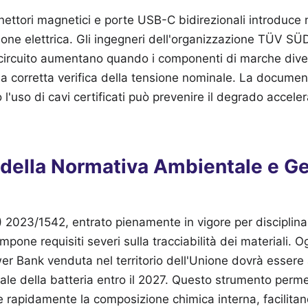
ettori magnetici e porte USB-C bidirezionali introduce n
ione elettrica. Gli ingegneri dell'organizzazione TÜV S
rtocircuito aumentano quando i componenti di marche div
a corretta verifica della tensione nominale. La documen
l'uso di cavi certificati può prevenire il degrado acceler
 della Normativa Ambientale e Ge
 2023/1542, entrato pienamente in vigore per disciplinare
 impone requisiti severi sulla tracciabilità dei materiali. O
wer Bank venduta nel territorio dell'Unione dovrà esse
ale della batteria entro il 2027. Questo strumento permet
are rapidamente la composizione chimica interna, facilitan