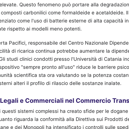
 elevate. Questo fenomeno può portare alla degradazion
 composti carbonilici come formaldeide e acetaldeide. I
denziato come l'uso di batterie esterne di alta capacità in
ate rispetto ai modelli meno potenti.
rta Pacifici, responsabile del Centro Nazionale Dipend
acilità di ricarica continua potrebbe aumentare la dipend
 Gli studi clinici condotti presso l'Università di Catania i
spositivo "sempre pronto all'uso" riduce le barriere psico
nità scientifica sta ora valutando se la potenza costan
erni alteri il profilo di rilascio delle sostanze inalate.
Legali e Commerciali nel Commercio Trans
i questi sistemi complessi ha creato sfide per le dogane 
anto riguarda la conformità alla Direttiva sui Prodotti 
ne e dei Monopoli ha intensificato i controlli sulle sped