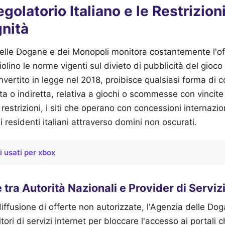
golatorio Italiano e le Restrizion
gnità
a delle Dogane e dei Monopoli monitora costantemente l'o
olino le norme vigenti sul divieto di pubblicità del gioco 
nvertito in legge nel 2018, proibisce qualsiasi forma di
ta o indiretta, relativa a giochi o scommesse con vincite
estrizioni, i siti che operano con concessioni internazio
i residenti italiani attraverso domini non oscurati.
i usati per xbox
tra Autorità Nazionali e Provider di Servizi
diffusione di offerte non autorizzate, l'Agenzia delle Do
itori di servizi internet per bloccare l'accesso ai portali 