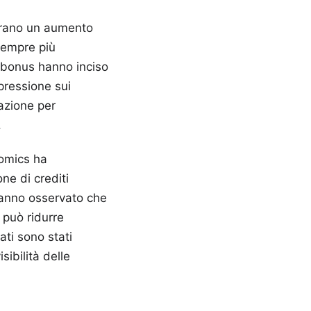
strano un aumento
 sempre più
ai bonus hanno inciso
 pressione sui
zazione per
.
omics ha
ne di crediti
 hanno osservato che
 può ridurre
ati sono stati
isibilità delle