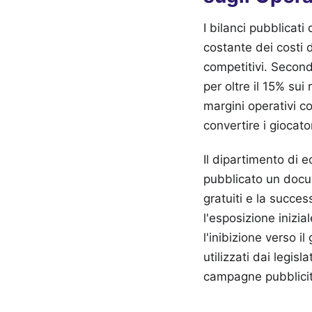
I bilanci pubblicat
costante dei costi d
competitivi. Second
per oltre il 15% sui 
margini operativi co
convertire i giocato
Il dipartimento di
pubblicato un docum
gratuiti e la succes
l'esposizione inizi
l'inibizione verso i
utilizzati dai legisl
campagne pubblicita