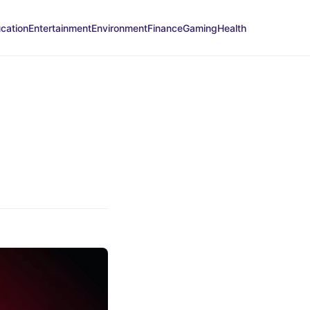
cation
Entertainment
Environment
Finance
Gaming
Health