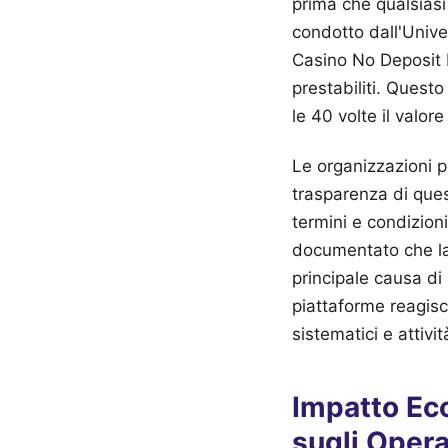
prima che qualsiasi
condotto dall'Univer
Casino No Deposit B
prestabiliti. Quest
le 40 volte il valor
Le organizzazioni p
trasparenza di que
termini e condizion
documentato che la 
principale causa di 
piattaforme reagisc
sistematici e attivi
Impatto Ec
sugli Opera