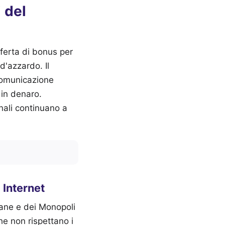
i del
fferta di bonus per
d'azzardo. Il
 comunicazione
 in denaro.
nali continuano a
 Internet
gane e dei Monopoli
che non rispettano i