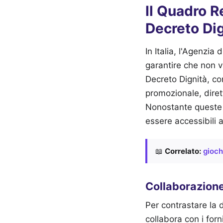
Il Quadro Re
Decreto Di
In Italia, l'Agenzi
garantire che non vi
Decreto Dignità, co
promozionale, diret
Nonostante queste r
essere accessibili a
📖
Correlato:
gioch
Collaborazione 
Per contrastare la 
collabora con i forn