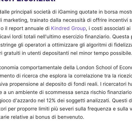
i dalle principali società di iGaming quotate in borsa mo
i marketing, trainato dalla necessità di offrire incentivi
o il report annuale di
Kindred Group
, i costi associati 
ricavi lordi totali nell'ultimo esercizio finanziario. Questa
stringe gli operatori a ottimizzare gli algoritmi di fideliz
ri gratuiti in utenti depositanti nel minor tempo possibile
 economia comportamentale della London School of Econ
ento di ricerca che esplora la correlazione tra la ricezio
siva propensione al deposito di fondi reali. I ricercatori
ale a un ambiente di scommessa senza rischio finanziario
l gioco d'azzardo nel 12% dei soggetti analizzati. Questi d
atori per proporre limiti più severi sulla frequenza e sulla v
rie relative ai bonus di benvenuto.