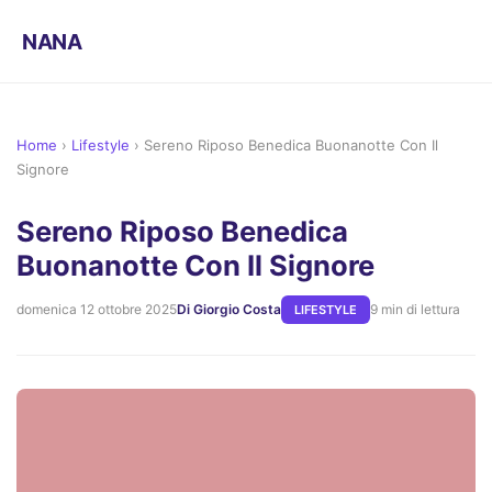
NANA
Home
›
Lifestyle
›
Sereno Riposo Benedica Buonanotte Con Il
Signore
Sereno Riposo Benedica
Buonanotte Con Il Signore
domenica 12 ottobre 2025
Di Giorgio Costa
9 min di lettura
LIFESTYLE