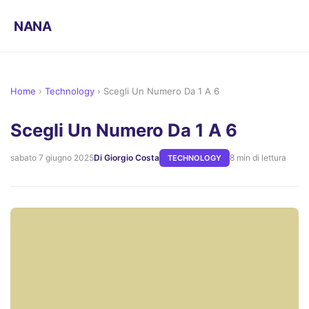
NANA
Home
›
Technology
›
Scegli Un Numero Da 1 A 6
Scegli Un Numero Da 1 A 6
sabato 7 giugno 2025
Di Giorgio Costa
8 min di lettura
TECHNOLOGY