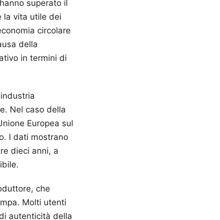
e hanno superato il
la vita utile dei
 economia circolare
ausa della
ivo in termini di
industria
e. Nel caso della
'Unione Europea sul
o. I dati mostrano
e dieci anni, a
bile.
roduttore, che
ampa. Molti utenti
i autenticità della