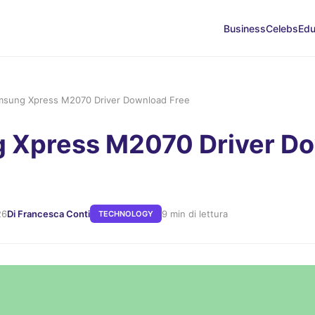
Business
Celebs
Edu
msung Xpress M2070 Driver Download Free
 Xpress M2070 Driver D
26
Di Francesca Conti
9 min di lettura
TECHNOLOGY