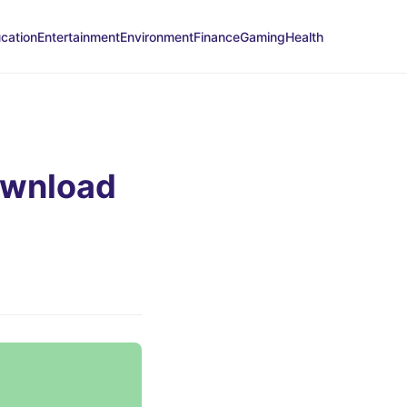
cation
Entertainment
Environment
Finance
Gaming
Health
ownload