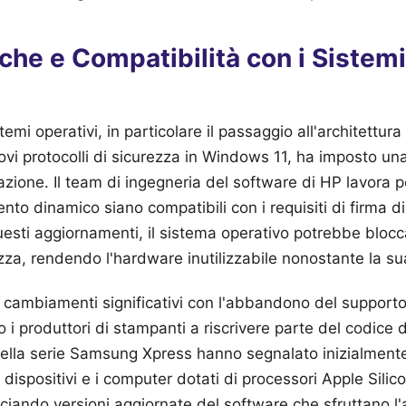
che e Compatibilità con i Sistemi
temi operativi, in particolare il passaggio all'architettura
uovi protocolli di sicurezza in Windows 11, ha imposto un
llazione. Il team di ingegneria del software di HP lavora p
ento dinamico siano compatibili con i requisiti di firma d
esti aggiornamenti, il sistema operativo potrebbe blocca
zza, rendendo l'hardware inutilizzabile nonostante la sua 
 cambiamenti significativi con l'abbandono del supporto 
 i produttori di stampanti a riscrivere parte del codice d
ella serie Samsung Xpress hanno segnalato inizialmente 
 dispositivi e i computer dotati di processori Apple Silic
asciando versioni aggiornate del software che sfruttano l'a