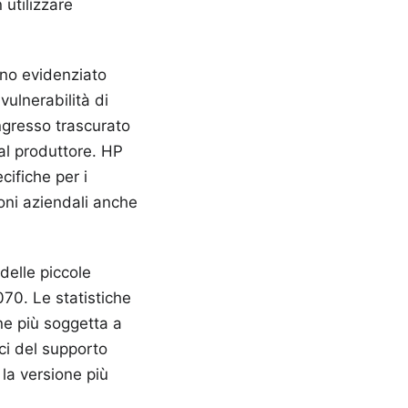
 utilizzare
o evidenziato
ulnerabilità di
ngresso trascurato
al produttore. HP
cifiche per i
oni aziendali anche
delle piccole
070. Le statistiche
ne più soggetta a
ici del supporto
la versione più