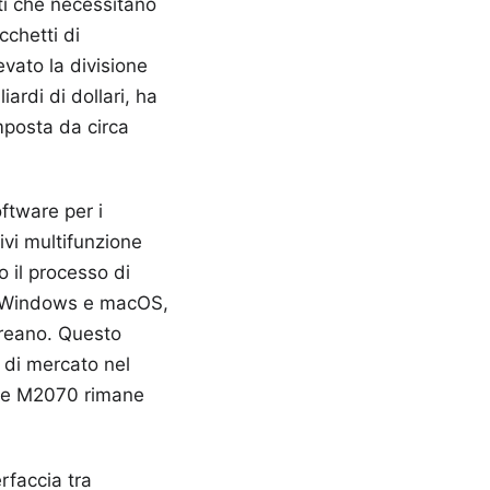
ti che necessitano
chetti di
levato la divisione
ardi di dollari, ha
mposta da circa
ftware per i
tivi multifunzione
o il processo di
di Windows e macOS,
oreano. Questo
 di mercato nel
erie M2070 rimane
erfaccia tra