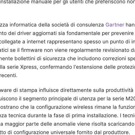
installazione manuale per gli utenti che preferiscono non
rezza informatica della società di consulenza
Gartner
hann
o dei driver aggiornati sia fondamentale per prevenire v
collegate a internet rappresentano spesso un punto di i
atici se il firmware non viene regolarmente revisionato d
ente bollettini di sicurezza che includono correzioni spe
alla serie Xpress, confermando l'estensione delle protezi
recenti.
tware di stampa influisce direttamente sulla produttività 
uiscono il segmento principale di utenza per la serie M2
 mostrano che la configurazione wireless rimane la funzio
nza tecnica durante la fase di prima installazione. I tecn
la maggior parte delle anomalie viene risolta scaricando 
to di configurazione universale fornito dal produttore.