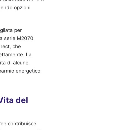
enendo opzioni
gliata per
 La serie M2070
irect, che
rettamente. La
ita di alcune
sparmio energetico
Vita del
ee contribuisce