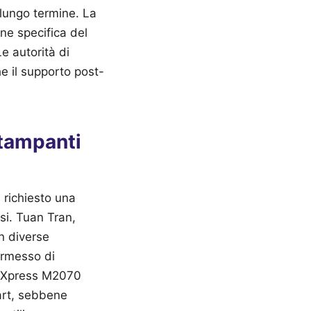
 lungo termine. La
ne specifica del
Le autorità di
e il supporto post-
Stampanti
 richiesto una
si. Tuan Tran,
in diverse
ermesso di
ng Xpress M2070
art, sebbene