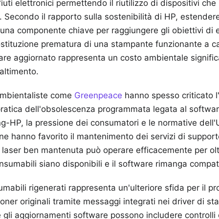
fiuti elettronici permettendo il riutilizzo di dispositivi ch
 Secondo il rapporto sulla sostenibilità di HP, estendere 
è una componente chiave per raggiungere gli obiettivi di
ostituzione prematura di una stampante funzionante a c
e aggiornato rappresenta un costo ambientale significat
altimento.
ambientaliste come
Greenpeace
hanno spesso criticato l'
pratica dell'obsolescenza programmata legata al softwar
g-HP, la pressione dei consumatori e le normative dell
ione hanno favorito il mantenimento dei servizi di support
laser ben mantenuta può operare efficacemente per oltr
nsumabili siano disponibili e il software rimanga compati
mabili rigenerati rappresenta un'ulteriore sfida per il p
toner originali tramite messaggi integrati nei driver di st
 gli aggiornamenti software possono includere controlli d