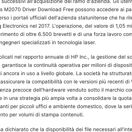
 successivi all'acquisizione del ramo d'azienda. Gli uten
s M2070 Driver Download Free possono accedere ai pac
erso i portali ufficiali dell'azienda statunitense che ha ri
Electronics nel 2017. L'operazione, del valore di 1,05 mili
erimento di oltre 6.500 brevetti e di una forza lavoro co
ingegneri specializzati in tecnologia laser.
licati nel rapporto annuale di HP Inc., la gestione del so
 garantisce la continuità operativa per milioni di disposi
ancora in uso a livello globale. La società ha strutturat
ssicurare la compatibilità con le versioni più recenti 
cenza precoce dell'hardware venduto sotto il marchio c
e in una strategia più ampia volta a consolidare la quota
anti per piccoli uffici e ambiente domestico, dove la s
ento per volumi di stampa contenuti.
a dichiarato che la disponibilità dei file necessari all'int