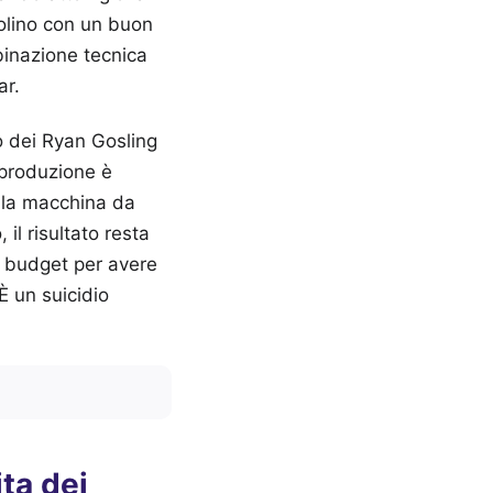
volino con un buon
binazione tecnica
ar.
o dei Ryan Gosling
-produzione è
lla macchina da
 il risultato resta
l budget per avere
È un suicidio
ita dei