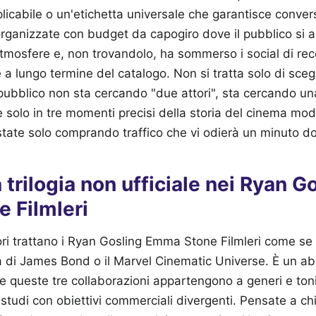
licabile o un'etichetta universale che garantisce convers
 organizzate con budget da capogiro dove il pubblico si 
 atmosfere e, non trovandolo, ha sommerso i social di rec
 a lungo termine del catalogo. Non si tratta solo di sceglier
 pubblico non sta cercando "due attori", sta cercando un
 solo in tre momenti precisi della storia del cinema mo
state solo comprando traffico che vi odierà un minuto do
a trilogia non ufficiale nei Ryan G
 Filmleri
vori trattano i Ryan Gosling Emma Stone Filmleri come se
a di James Bond o il Marvel Cinematic Universe. È un a
he queste tre collaborazioni appartengono a generi e t
a studi con obiettivi commerciali divergenti. Pensate a ch