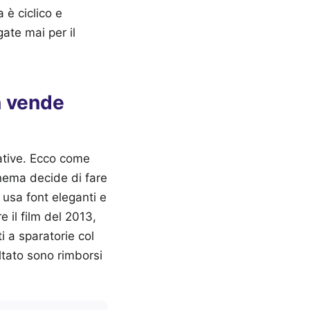
 è ciclico e
gate mai per il
n vende
tative. Ecco come
inema decide di fare
usa font eleganti e
e il film del 2013,
ti a sparatorie col
ultato sono rimborsi