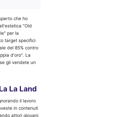
esperto che ho
ll'estetica "Old
le" per la
 target specifici
sale del 85% contro
ppia d'oro". La
 se gli vendete un
 La La Land
ignorando il lavoro
veste in contenuti
iando attori giovani