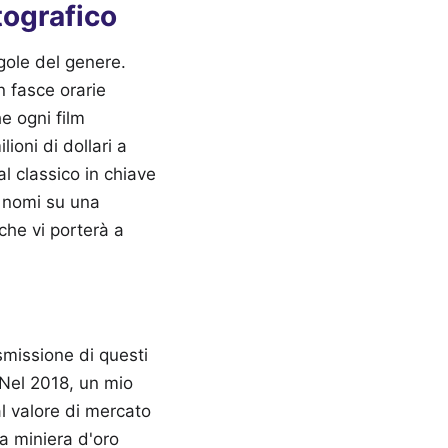
tografico
gole del genere.
n fasce orarie
e ogni film
ioni di dollari a
l classico in chiave
o nomi su una
he vi porterà a
asmissione di questi
. Nel 2018, un mio
al valore di mercato
a miniera d'oro