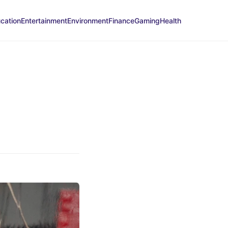
cation
Entertainment
Environment
Finance
Gaming
Health