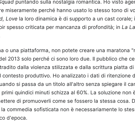
Squad
puntando sulla nostalgia romantica. Ho visto agen
re miseramente perché hanno usato lo stesso tono di voce
id, Love
la loro dinamica è di supporto a un cast corale;
ir spesso criticata per mancanza di profondità; in
La L
.
ma o una piattaforma, non potete creare una maratona "
 del 2013 solo perché ci sono loro due. Il pubblico che c
radito dalla violenza stilizzata e dalla scrittura piatta di 
l contesto produttivo. Ho analizzato i dati di ritenzione d
ando si passa da un titolo all'altro senza spiegare il c
primi quindici minuti schizza al 60%. La soluzione non 
ettere di promuoverli come se fossero la stessa cosa.
a la commedia sofisticata non è necessariamente lo stes
sco d'epoca.