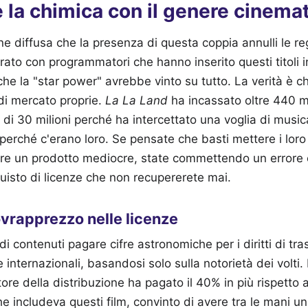
la chimica con il genere cinema
ne diffusa che la presenza di questa coppia annulli le re
rato con programmatori che hanno inserito questi titoli i
che la "star power" avrebbe vinto su tutto. La verità è ch
di mercato proprie.
La La Land
ha incassato oltre 440 mil
 di 30 milioni perché ha intercettato una voglia di musica
erché c'erano loro. Se pensate che basti mettere i lor
are un prodotto mediocre, state commettendo un errore c
uisto di licenze che non recupererete mai.
sovrapprezzo nelle licenze
di contenuti pagare cifre astronomiche per i diritti di tr
te internazionali, basandosi solo sulla notorietà dei volti
ore della distribuzione ha pagato il 40% in più rispetto 
e includeva questi film, convinto di avere tra le mani un