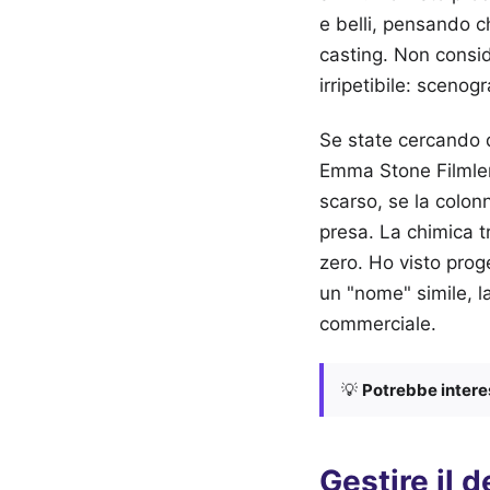
e belli, pensando c
casting. Non consid
irripetibile: scenog
Se state cercando d
Emma Stone Filmleri
scarso, se la colo
presa. La chimica tr
zero. Ho visto prog
un "nome" simile, la
commerciale.
💡
Potrebbe interes
Gestire il d