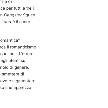
zie di
 per tutti e tre i
 in
Gangster Squad
a Land
è il cuore
romantica"
erca il romanticismo
quel noir. L'errore
egli utenti su
ambio di genere,
è smettere di
 Dovete segmentare
so che apprezza il