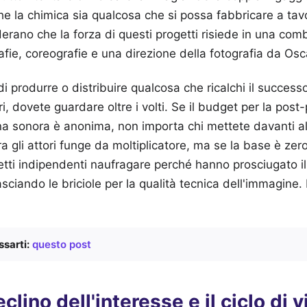
he la chimica sia qualcosa che si possa fabbricare a ta
erano che la forza di questi progetti risiede in una com
rafie, coreografie e una direzione della fotografia da Osc
i produrre o distribuire qualcosa che ricalchi il success
, dovete guardare oltre i volti. Se il budget per la post
nna sonora è anonima, non importa chi mettete davanti a
a gli attori funge da moltiplicatore, ma se la base è zero,
etti indipendenti naufragare perché hanno prosciugato i
sciando le briciole per la qualità tecnica dell'immagine. 
sarti:
questo post
eclino dell'interesse e il ciclo di v