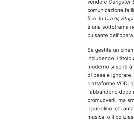
vendere
Gangster 
comunicazione falli
film. In
Crazy, Stup
è una sottotrama no
pulsante dell'opera
Se gestite un cine
includendo il titolo
moderno si sentirà t
di base è ignorare i
piattaforme VOD: qu
l'abbandono dopo i 
promuoverli, ma sm
il pubblico: chi am
musical o il polizie