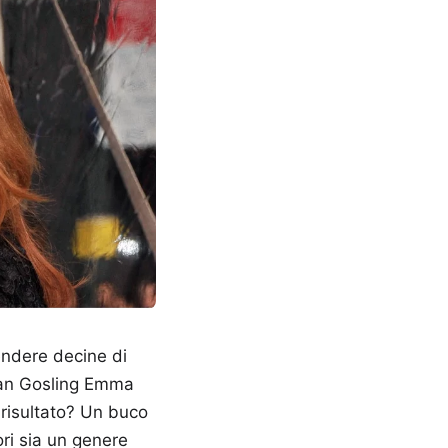
endere decine di
Ryan Gosling Emma
l risultato? Un buco
ori sia un genere