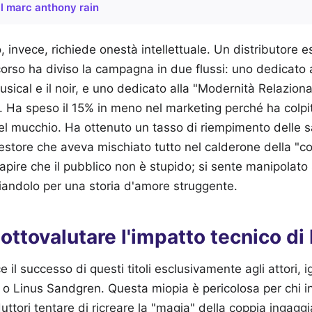
ll marc anthony rain
o, invece, richiede onestà intellettuale. Un distributore 
corso ha diviso la campagna in due flussi: uno dedicato a
sical e il noir, e uno dedicato alla "Modernità Relaziona
Ha speso il 15% in meno nel marketing perché ha colpito
el mucchio. Ha ottenuto un tasso di riempimento delle 
estore che aveva mischiato tutto nel calderone della "co
capire che il pubblico non è stupido; si sente manipolato
iandolo per una storia d'amore struggente.
 sottovalutare l'impatto tecnico di
e il successo di questi titoli esclusivamente agli attori, 
o Linus Sandgren. Questa miopia è pericolosa per chi in
duttori tentare di ricreare la "magia" della coppia ingagg