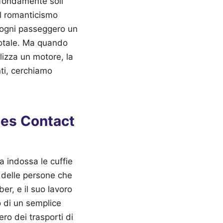
rofondamente soli
al romanticismo
e ogni passeggero un
totale. Ma quando
izza un motore, la
ti, cerchiamo
ines Contact
 indossa le cuffie
a delle persone che
r, e il suo lavoro
o di un semplice
ro dei trasporti di