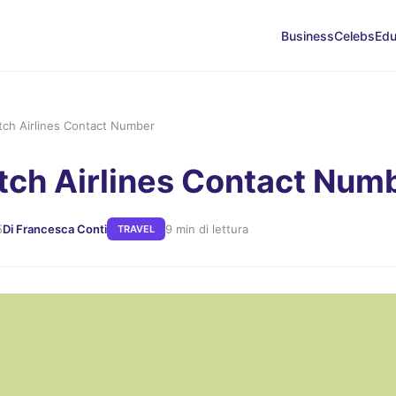
Business
Celebs
Edu
tch Airlines Contact Number
tch Airlines Contact Num
5
Di Francesca Conti
9 min di lettura
TRAVEL