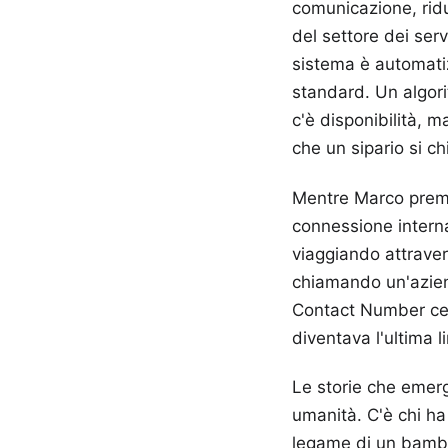
comunicazione, riduc
del settore dei ser
sistema è automatiz
standard. Un algor
c'è disponibilità, 
che un sipario si c
Mentre Marco premev
connessione interna
viaggiando attraver
chiamando un'aziend
Contact Number ces
diventava l'ultima l
Le storie che emerg
umanità. C'è chi ha
legame di un bambin