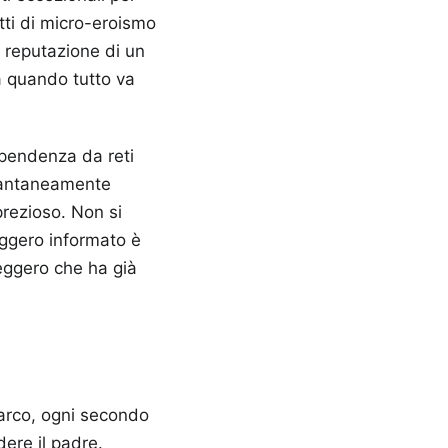
tti di micro-eroismo
a reputazione di un
a quando tutto va
ipendenza da reti
stantaneamente
prezioso. Non si
eggero informato è
eggero che ha già
Marco, ogni secondo
dere il padre.