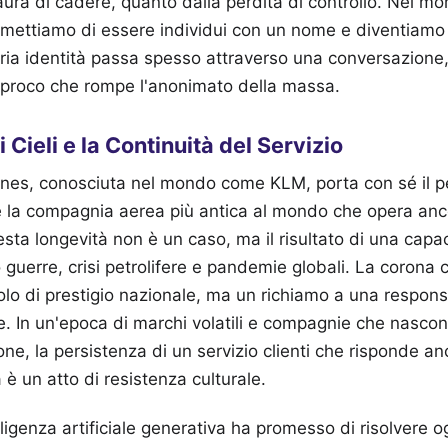
paura di cadere, quanto dalla perdita di controllo. Nel mo
smettiamo di essere individui con un nome e diventiamo 
pria identità passa spesso attraverso una conversazion
iproco che rompe l'anonimato della massa.
Cieli e la Continuità del Servizio
ines, conosciuta nel mondo come KLM, porta con sé il pe
 la compagnia aerea più antica al mondo che opera anco
sta longevità non è un caso, ma il risultato di una capa
 guerre, crisi petrolifere e pandemie globali. La corona 
lo di prestigio nazionale, ma un richiamo a una responsa
rale. In un'epoca di marchi volatili e compagnie che nasc
one, la persistenza di un servizio clienti che risponde a
 è un atto di resistenza culturale.
elligenza artificiale generativa ha promesso di risolvere 