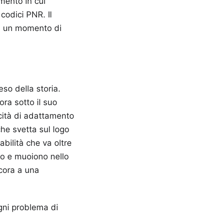
mento in cui
codici PNR. Il
e, un momento di
so della storia.
ra sotto il suo
cità di adattamento
che svetta sul logo
bilità che va oltre
ono e muoiono nello
ncora a una
ogni problema di