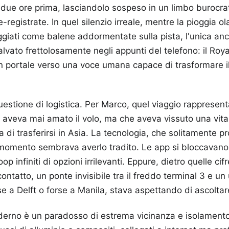
due ore prima, lasciandolo sospeso in un limbo burocrat
registrate. In quel silenzio irreale, mentre la pioggia o
giati come balene addormentate sulla pista, l'unica anc
alvato frettolosamente negli appunti del telefono: il Roya
 portale verso una voce umana capace di trasformare il
estione di logistica. Per Marco, quel viaggio rappresenta
aveva mai amato il volo, ma che aveva vissuto una vita i
di trasferirsi in Asia. La tecnologia, che solitamente p
 momento sembrava averlo tradito. Le app si bloccavano,
p infiniti di opzioni irrilevanti. Eppure, dietro quelle ci
contatto, un ponte invisibile tra il freddo terminal 3 e un 
e a Delft o forse a Manila, stava aspettando di ascoltare
oderno è un paradosso di estrema vicinanza e isolament