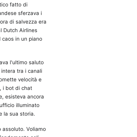
ico fatto di
landese sferzava i
ora di salvezza era
l Dutch Airlines
 caos in un piano
va l'ultimo saluto
ntera tra i canali
romette velocità e
 i bot di chat
fre, esisteva ancora
ufficio illuminato
 la sua storia.
o assoluto. Voliamo