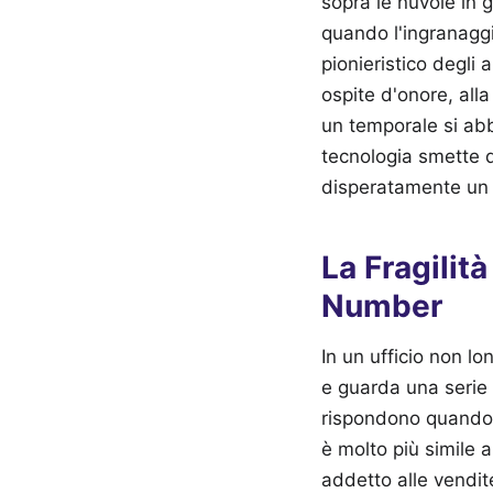
sopra le nuvole in 
quando l'ingranaggi
pionieristico degli
ospite d'onore, all
un temporale si ab
tecnologia smette d
disperatamente un va
La Fragilit
Number
In un ufficio non l
e guarda una serie 
rispondono quando 
è molto più simile a
addetto alle vendit