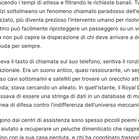
endo i tempi di attesa e filtrando le richieste banali. Tut
vizi sottolineano un fenomeno chiamato paradosso dell'ef
zato, più diventa prezioso l'intervento umano per risolv
itmo può facilmente riproteggere un passeggero su un v
ma non può capire la disperazione di chi deve arrivare a 
hiuda per sempre.
a il tasto di chiamata sul suo telefono, sentiva il ronzi
zionale. Era un suono antico, quasi rassicurante, un se
so cavi sottomarini e satelliti per trovare un orecchio a
a; stava cercando un alleato. In quell'istante, il Royal 
sava di essere una stringa di dati in un database di m
inea di difesa contro l'indifferenza dell'universo meccani
ono dai centri di assistenza sono spesso piccoli poemi e
 aiutato a recuperare un peluche dimenticato che rappre
o con la sua casa perduta, e chi ha coordinato trasport