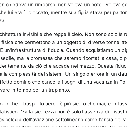
on chiedeva un rimborso, non voleva un hotel. Voleva s
 lui era lì, bloccato, mentre sua figlia stava per partori
za.
hitettura invisibile che regge il cielo. Non sono solo le r
a fisica che permettono a un oggetto di diverse tonnellat
È un'infrastruttura di fiducia. Quando acquistiamo un big
edile, ma la promessa che saremo riportati a casa, o p
ndentemente da ciò che accade nel mezzo. Questa fiduc
alla complessità dei sistemi. Un singolo errore in un d
fetto domino che cancella i sogni di una vacanza in Po
ivare in tempo per un trapianto.
cono che il trasporto aereo è più sicuro che mai, con tass
atistico. Ma la sicurezza non è solo l'assenza di disastri
 psicologia dell'aviazione sottolineano come l'ansia del 