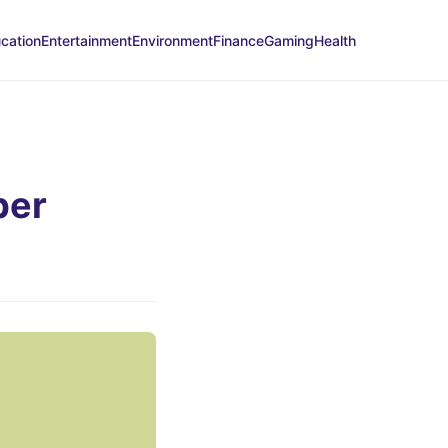
cation
Entertainment
Environment
Finance
Gaming
Health
ber