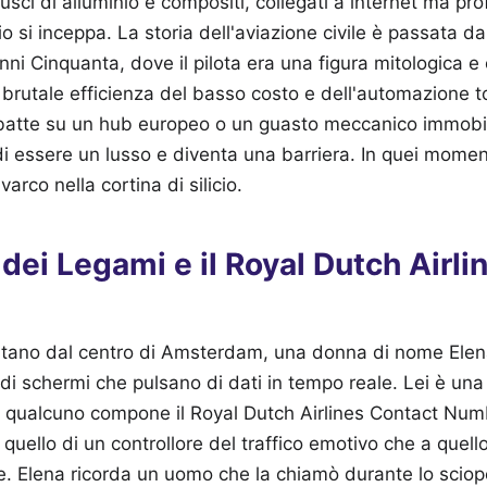
gusci di alluminio e compositi, collegati a internet ma p
o si inceppa. La storia dell'aviazione civile è passata d
 anni Cinquanta, dove il pilota era una figura mitologica 
a brutale efficienza del basso costo e dell'automazione 
batte su un hub europeo o un guasto meccanico immobil
i essere un lusso e diventa una barriera. In quei momen
rco nella cortina di silicio.
à dei Legami e il Royal Dutch Airl
ontano dal centro di Amsterdam, una donna di nome Elena
di schermi che pulsano di dati in tempo reale. Lei è un
qualcuno compone il Royal Dutch Airlines Contact Numbe
 quello di un controllore del traffico emotivo che a quell
e. Elena ricorda un uomo che la chiamò durante lo sciope