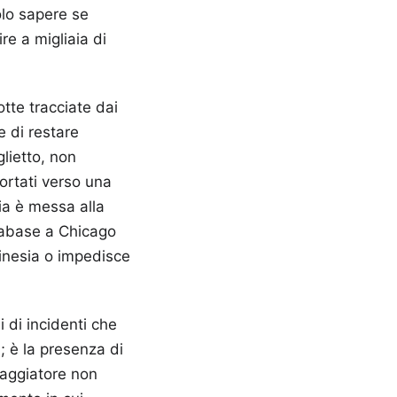
olo sapere se
re a migliaia di
otte tracciate dai
e di restare
lietto, non
ortati verso una
ia è messa alla
atabase a Chicago
linesia o impedisce
i di incidenti che
; è la presenza di
viaggiatore non