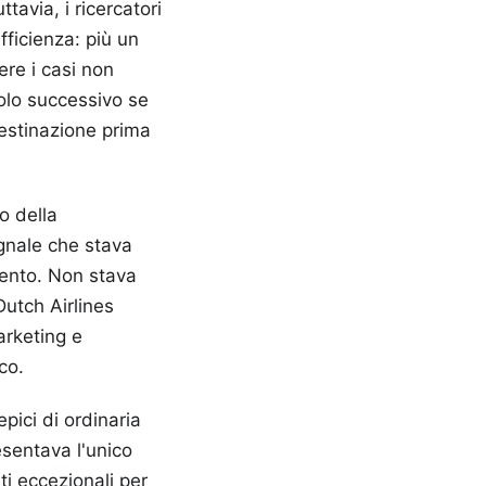
tavia, i ricercatori
ficienza: più un
ere i casi non
olo successivo se
destinazione prima
o della
gnale che stava
ttento. Non stava
Dutch Airlines
arketing e
co.
pici di ordinaria
sentava l'unico
i eccezionali per