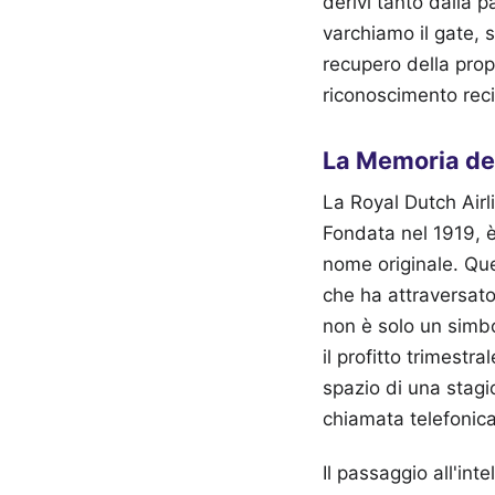
derivi tanto dalla 
varchiamo il gate, 
recupero della pro
riconoscimento rec
La Memoria dei 
La Royal Dutch Airl
Fondata nel 1919, è
nome originale. Que
che ha attraversato
non è solo un simbo
il profitto trimest
spazio di una stagi
chiamata telefonica
Il passaggio all'int