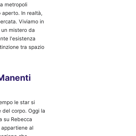
na metropoli
 aperto. In realtà,
cercata. Viviamo in
e un mistero da
ente l'esistenza
tinzione tra spazio
 Manenti
empo le star si
e del corpo. Oggi la
oga su Rebecca
 appartiene al