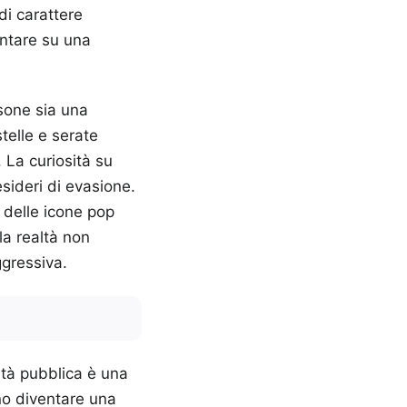
di carattere
untare su una
sone sia una
telle e serate
 La curiosità su
sideri di evasione.
i delle icone pop
la realtà non
ggressiva.
ità pubblica è una
ono diventare una