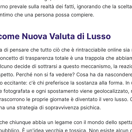
terno prevale sulla realtà dei fatti, ignorando che la scelta
ù intimo che una persona possa compiere.
 come Nuova Valuta di Lusso
di pensare che tutto ciò che è rintracciabile online si
l concetto di trasparenza totale è una trappola che abbia
lcuno decide di sottrarsi a questo meccanismo, la reaz
ospetto. Perché non si fa vedere? Cosa ha da nascondere
 eccitante: c'è chi preferisce la sostanza alla forma. 
e fotografata e ogni spostamento viene geolocalizzato, 
trascorrono le proprie giornate è diventato il vero lusso
 ma una strategia di sopravvivenza psichica.
o che chiunque abbia un legame con il mondo dello spett
il pubblico. È un'idea vecchia e tossica. Non esiste alcun 