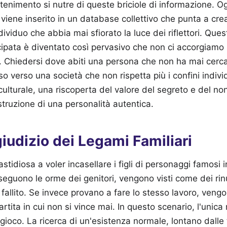
attenimento si nutre di queste briciole di informazione. O
e, viene inserito in un database collettivo che punta a cre
dividuo che abbia mai sfiorato la luce dei riflettori. Qu
cipata è diventato così pervasivo che non ci accorgiam
. Chiedersi dove abiti una persona che non ha mai cerc
o verso una società che non rispetta più i confini indivi
culturale, una riscoperta del valore del segreto e del n
struzione di una personalità autentica.
egiudizio dei Legami Familiari
stidiosa a voler incasellare i figli di personaggi famosi 
 seguono le orme dei genitori, vengono visti come dei rinu
allito. Se invece provano a fare lo stesso lavoro, vengo
rtita in cui non si vince mai. In questo scenario, l'unic
l gioco. La ricerca di un'esistenza normale, lontano dall