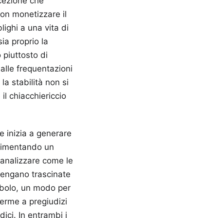
rcezione che
non monetizzare il
ighi a una vita di
ia proprio la
 piuttosto di
dalle frequentazioni
a stabilità non si
il chiacchiericcio
e inizia a generare
alimentando un
 analizzare come le
 vengano trascinate
mbolo, un modo per
ferme a pregiudizi
dici. In entrambi i