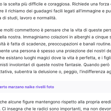
 la scelta più difficile e coraggiosa. Richiede una forza 
re il richiamo dei guadagni facili legati all'immagine e p
a di studi, lavoro e normalità.
he molti commettono è pensare che la vita di queste per
ella nostra. Immaginiamo colazioni in alberghi a cinque s
altà è fatta di scadenze, preoccupazioni e banali routine.
amente una persona è spesso una proiezione dei nostri de
 esistano luoghi magici dove la vita è perfetta, e i figl
nisti involontari di queste nostre fantasie. Quando però 
tativa, subentra la delusione o, peggio, l'indifferenza a
erto marzano naike rivelli foto
 che alcune figure mantengono rispetto alla propria ered
oi. Ci insegna che le radici sono importanti, ma non dev