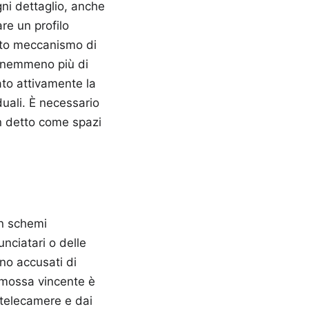
gni dettaglio, anche
are un profilo
esto meccanismo di
o nemmeno più di
ato attivamente la
duali. È necessario
on detto come spazi
in schemi
nciatari o delle
no accusati di
a mossa vincente è
e telecamere e dai