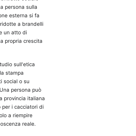
una persona sulla
one esterna si fa
ridotte a brandelli
e un atto di
la propria crescita
udio sull'etica
 la stampa
i social o su
a. Una persona può
 provincia italiana
per i cacciatori di
olo a riempire
noscenza reale.