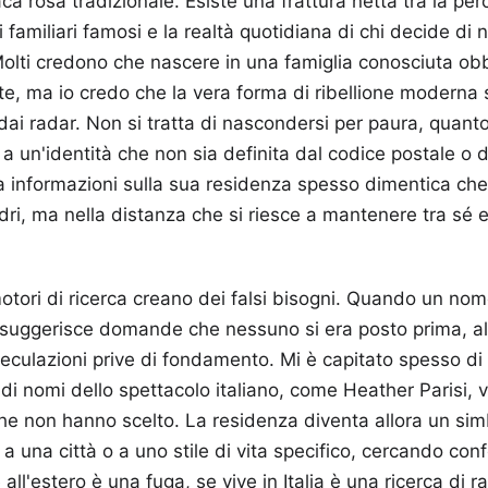
ca rosa tradizionale. Esiste una frattura netta tra la pe
familiari famosi e la realtà quotidiana di chi decide di 
lti credono che nascere in una famiglia conosciuta obbl
e, ma io credo che la vera forma di ribellione moderna s
dai radar. Non si tratta di nascondersi per paura, quanto
to a un'identità che non sia definita dal codice postale o 
informazioni sulla sua residenza spesso dimentica che l
ri, ma nella distanza che si riesce a mantenere tra sé e 
tori di ricerca creano dei falsi bisogni. Quando un nom
tmo suggerisce domande che nessuno si era posto prima, 
speculazioni prive di fondamento. Mi è capitato spesso di
ndi nomi dello spettacolo italiano, come Heather Parisi,
che non hanno scelto. La residenza diventa allora un si
a una città o a uno stile di vita specifico, cercando con
 all'estero è una fuga, se vive in Italia è una ricerca di ra