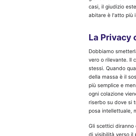
casi, il giudizio es
abitare è l'atto pi
La Privacy
Dobbiamo smetterla 
vero o rilevante. I
stessi. Quando qua
della massa è il s
più semplice e meno
ogni colazione vien
riserbo su dove si 
posa intellettuale,
Gli scettici dirann
di visibilità verso 