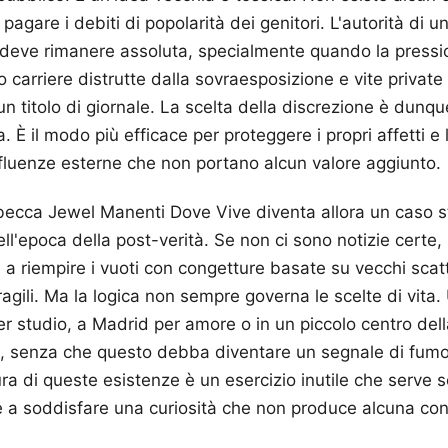
a pagare i debiti di popolarità dei genitori. L'autorità di 
a deve rimanere assoluta, specialmente quando la pressi
o carriere distrutte dalla sovraesposizione e vite private 
 un titolo di giornale. La scelta della discrezione è dunqu
. È il modo più efficace per proteggere i propri affetti e 
fluenze esterne che non portano alcun valore aggiunto.
ecca Jewel Manenti Dove Vive diventa allora un caso st
ell'epoca della post-verità. Se non ci sono notizie certe,
 a riempire i vuoti con congetture basate su vecchi scatt
ragili. Ma la logica non sempre governa le scelte di vit
er studio, a Madrid per amore o in un piccolo centro della
tà, senza che questo debba diventare un segnale di fumo 
a di queste esistenze è un esercizio inutile che serve s
 a soddisfare una curiosità che non produce alcuna co