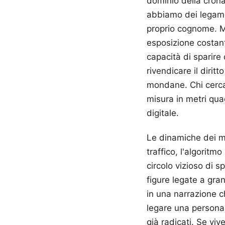
dominio della crona
abbiamo dei legami 
proprio cognome. Mo
esposizione costant
capacità di sparire 
rivendicare il dirit
mondane. Chi cerca 
misura in metri quad
digitale.
Le dinamiche dei mo
traffico, l'algori
circolo vizioso di 
figure legate a gra
in una narrazione 
legare una persona 
già radicati. Se vive