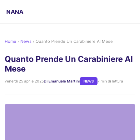
NANA
Home
›
News
›
Quanto Prende Un Carabiniere Al Mese
Quanto Prende Un Carabiniere Al
Mese
venerdì 25 aprile 2025
Di Emanuele Martini
7 min di lettura
NEWS