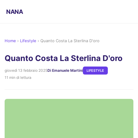
NANA
Home
›
Lifestyle
›
Quanto Costa La Sterlina D'oro
Quanto Costa La Sterlina D'oro
giovedì 13 febbraio 2025
Di Emanuele Martini
LIFESTYLE
11 min di lettura