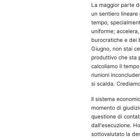
La maggior parte de
un sentiero lineare 
tempo, specialmente
uniforme; accelera,
burocratiche e dei 
Giugno, non stai c
produttivo che sta 
calcoliamo il tempo 
riunioni inconcluden
si scalda. Crediamo
Il sistema economi
momento di giudizio 
questione di contab
dall'esecuzione. Ho
sottovalutato la den