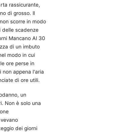
rta rassicurante,
no di grosso. Il
 non scorre in modo
pi delle scadenze
iorni Mancano Al 30
zza di un imbuto
nel modo in cui
 le ore perse in
ci non appena l'aria
ate di ore utili.
podanno, un
ri. Non è solo una
ione
 avevano
teggio dei giorni