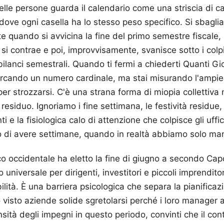
lle persone guarda il calendario come una striscia di ca
dove ogni casella ha lo stesso peso specifico. Si sbaglia
 quando si avvicina la fine del primo semestre fiscale,
 si contrae e poi, improvvisamente, svanisce sotto i col
bilanci semestrali. Quando ti fermi a chiederti Quanti G
ercando un numero cardinale, ma stai misurando l'ampie
per strozzarsi. C'è una strana forma di miopia collettiva 
residuo. Ignoriamo i fine settimana, le festività residue,
ti e la fisiologica calo di attenzione che colpisce gli uffi
 di avere settimane, quando in realtà abbiamo solo manci
co occidentale ha eletto la fine di giugno a secondo Ca
universale per dirigenti, investitori e piccoli imprendito
ilità. È una barriera psicologica che separa la pianificaz
 visto aziende solide sgretolarsi perché i loro manager
sità degli impegni in questo periodo, convinti che il con