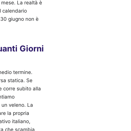
 mese. La realtà è
l calendario
il 30 giugno non è
uanti Giorni
medio termine.
sa statica. Se
corre subito alla
entiamo
è un veleno. La
re la propria
tivo italiano,
nza che scambia