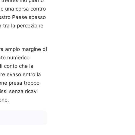
l trentesimo giorno
ede una corsa contro
nostro Paese spesso
 tra la percezione
ora ampio margine di
ato numerico
i conto che la
re evaso entro la
ione presa troppo
ssi senza ricavi
one.