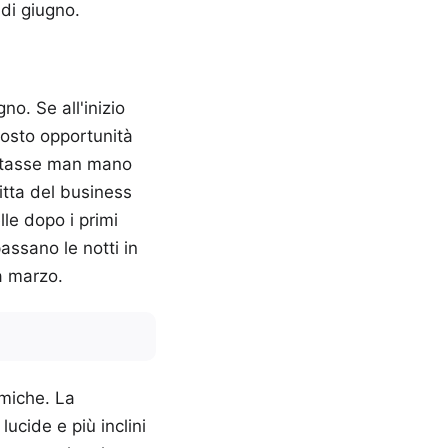
 di giugno.
no. Se all'inizio
costo opportunità
entasse man mano
itta del business
lle dopo i primi
passano le notti in
 a marzo.
omiche. La
ucide e più inclini