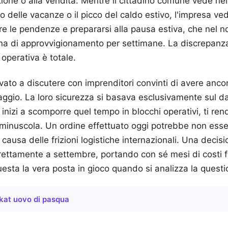
azione o alla vendita. Mentre il cittadino comune vede ne
zio delle vacanze o il picco del caldo estivo, l'impresa v
re le pendenze e prepararsi alla pausa estiva, che nel 
ena di approvvigionamento per settimane. La discrepanza
 operativa è totale.
ato a discutere con imprenditori convinti di avere anc
gio. La loro sicurezza si basava esclusivamente sul d
nizi a scomporre quel tempo in blocchi operativi, ti rend
 minuscola. Un ordine effettuato oggi potrebbe non esse
 causa delle frizioni logistiche internazionali. Una decis
direttamente a settembre, portando con sé mesi di costi fi
uesta la vera posta in gioco quando si analizza la questi
 kat uovo di pasqua