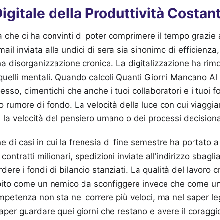
Digitale della Produttività Costan
 che ci ha convinti di poter comprimere il tempo grazie a
il inviata alle undici di sera sia sinonimo di efficienz
na disorganizzazione cronica. La digitalizzazione ha rimosso
quelli mentali. Quando calcoli Quanti Giorni Mancano Al
sso, dimentichi che anche i tuoi collaboratori e i tuoi fo
o rumore di fondo. La velocità della luce con cui viaggia
 la velocità del pensiero umano o dei processi decisionali
 di casi in cui la frenesia di fine semestre ha portato a 
n contratti milionari, spedizioni inviate all'indirizzo sbagl
rdere i fondi di bilancio stanziati. La qualità del lavoro c
ito come un nemico da sconfiggere invece che come u
mpetenza non sta nel correre più veloci, ma nel saper le
aper guardare quei giorni che restano e avere il coraggio