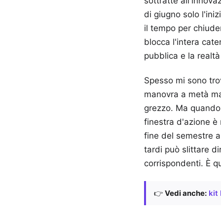
sottratte all'innov
di giugno solo l'ini
il tempo per chiude
blocca l'intera cat
pubblica e la realtà
Spesso mi sono trov
manovra a metà mag
grezzo. Ma quando i
finestra d'azione è
fine del semestre a
tardi può slittare 
corrispondenti. È q
👉
Vedi anche:
kit