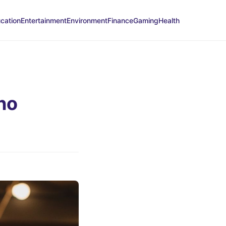
cation
Entertainment
Environment
Finance
Gaming
Health
no