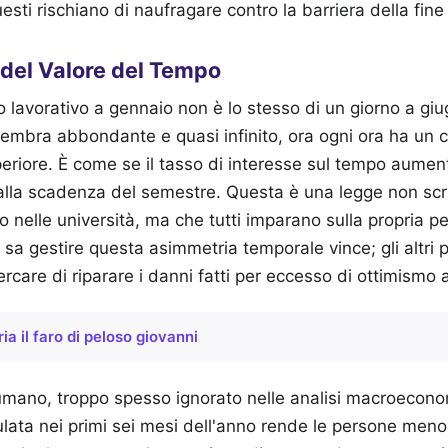
esti rischiano di naufragare contro la barriera della fine
 del Valore del Tempo
no lavorativo a gennaio non è lo stesso di un giorno a giug
sembra abbondante e quasi infinito, ora ogni ora ha un 
iore. È come se il tasso di interesse sul tempo aum
alla scadenza del semestre. Questa è una legge non scr
 nelle università, ma che tutti imparano sulla propria pe
i sa gestire questa asimmetria temporale vince; gli altri 
ercare di riparare i danni fatti per eccesso di ottimismo
ria il faro di peloso giovanni
 umano, troppo spesso ignorato nelle analisi macroecon
ta nei primi sei mesi dell'anno rende le persone meno l