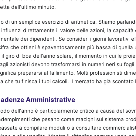
retta dell'ultimo minuto.
 di un semplice esercizio di aritmetica. Stiamo parland
nfluenzi direttamente il valore delle azioni, la capacità d
mentale dei dipendenti. Se consideri i giorni lavorativi ef
 cifra che ottieni è spaventosamente più bassa di quella uf
l giro di boa dell'anno solare, il momento in cui le proi
agli azionisti devono trasformarsi in numeri neri su fogli
nifica prepararsi al fallimento. Molti professionisti dime
che tu finisca i tuoi calcoli. Il mercato ha già scontato 
Scadenze Amministrative
riodo dell'anno è particolarmente critico a causa del sov
 adempimenti che pesano come macigni sul sistema prod
passate a compilare moduli o a consultare commercialist