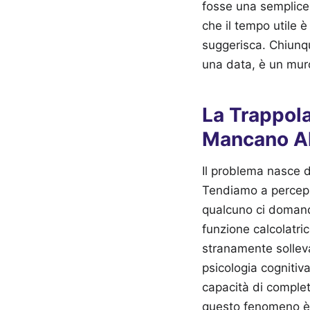
fosse una semplice 
che il tempo utile 
suggerisca. Chiunque
una data, è un muro
La Trappola
Mancano Al
Il problema nasce d
Tendiamo a percepir
qualcuno ci domand
funzione calcolatri
stranamente solleva
psicologia cognitiv
capacità di complet
questo fenomeno è 