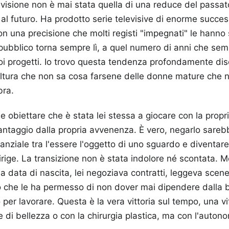
 visione non è mai stata quella di una reduce del passa
 al futuro. Ha prodotto serie televisive di enorme succ
con una precisione che molti registi "impegnati" le hanno
 pubblico torna sempre lì, a quel numero di anni che se
uoi progetti. Io trovo questa tendenza profondamente dis
ultura che non sa cosa farsene delle donne mature che 
bra.
e obiettare che è stata lei stessa a giocare con la prop
ntaggio dalla propria avvenenza. È vero, negarlo sarebb
anziale tra l'essere l'oggetto di uno sguardo e diventare
irige. La transizione non è stata indolore né scontata. Me
ua data di nascita, lei negoziava contratti, leggeva scen
o che le ha permesso di non dover mai dipendere dalla 
per lavorare. Questa è la vera vittoria sul tempo, una vi
 di bellezza o con la chirurgia plastica, ma con l'autono