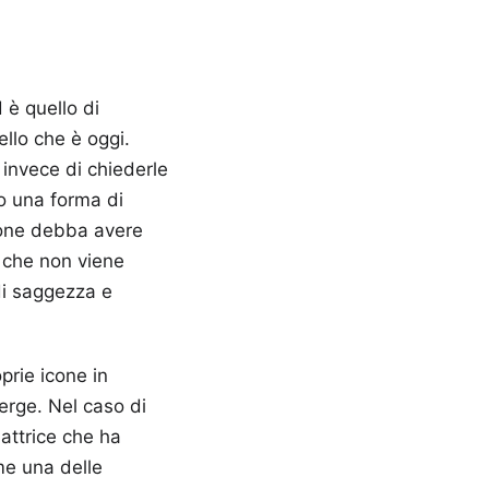
 è quello di
ello che è oggi.
 invece di chiederle
o una forma di
ione debba avere
a che non viene
 di saggezza e
prie icone in
merge. Nel caso di
'attrice che ha
me una delle