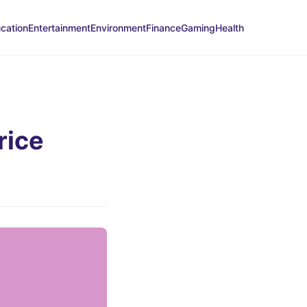
cation
Entertainment
Environment
Finance
Gaming
Health
rice