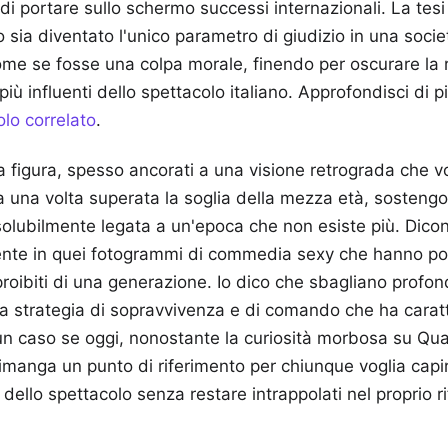
di portare sullo schermo successi internazionali. La tes
co sia diventato l'unico parametro di giudizio in una soci
ome se fosse una colpa morale, finendo per oscurare la
iù influenti dello spettacolo italiano.
Approfondisci di p
olo correlato
.
ua figura, spesso ancorati a una visione retrograda che vo
vata una volta superata la soglia della mezza età, sosteng
olubilmente legata a un'epoca che non esiste più. Dicon
ente in quei fotogrammi di commedia sexy che hanno pop
 proibiti di una generazione. Io dico che sbagliano prof
 strategia di sopravvivenza e di comando che ha caratt
un caso se oggi, nonostante la curiosità morbosa su Qu
 rimanga un punto di riferimento per chiunque voglia capi
dello spettacolo senza restare intrappolati nel proprio ri