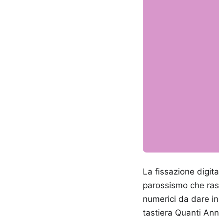
La fissazione digit
parossismo che rase
numerici da dare in
tastiera Quanti An