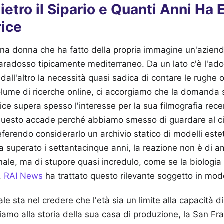
ietro il Sipario e Quanti Anni Ha
rice
 una donna che ha fatto della propria immagine un'aziend
aradosso tipicamente mediterraneo. Da un lato c'è l'ado
dall'altro la necessità quasi sadica di contare le rughe o
olume di ricerche online, ci accorgiamo che la domanda
ce supera spesso l'interesse per la sua filmografia rece
 Questo accade perché abbiamo smesso di guardare al 
eferendo considerarlo un archivio statico di modelli este
 superato i settantacinque anni, la reazione non è di a
onale, ma di stupore quasi incredulo, come se la biolo
o.
RAI News
ha trattato questo rilevante soggetto in mod
e sta nel credere che l'età sia un limite alla capacità di
diamo alla storia della sua casa di produzione, la San Fra