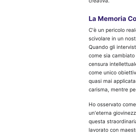
creativa.
La Memoria Cor
C'è un pericolo rea
scivolare in un nos
Quando gli intervis
come sia cambiato 
censura intellettu
come unico obiettiv
quasi mai applicata
carisma, mentre per
Ho osservato come i
un'eterna giovinezza
questa straordinari
lavorato con maest