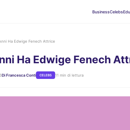
Business
Celebs
Edu
Anni Ha Edwige Fenech Attrice
nni Ha Edwige Fenech Att
6
Di Francesca Conti
11 min di lettura
CELEBS