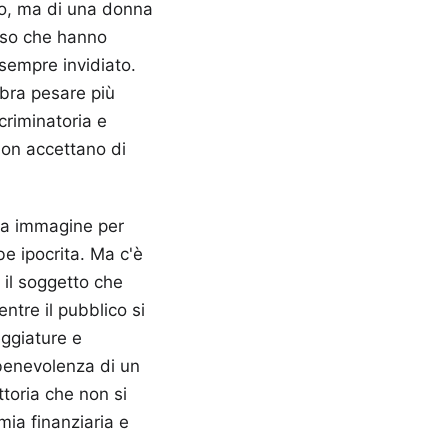
to, ma di una donna
esso che hanno
 sempre invidiato.
mbra pesare più
criminatoria e
non accettano di
ria immagine per
e ipocrita. Ma c'è
 il soggetto che
ntre il pubblico si
eggiature e
benevolenza di un
ttoria che non si
mia finanziaria e