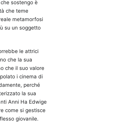
i che sostengo è
età che teme
 reale metamorfosi
iù su un soggetto
rrebbe le attrici
ono che la sua
o che il suo valore
olato i cinema di
ondamente, perché
erizzato la sua
anti Anni Ha Edwige
re come si gestisce
flesso giovanile.