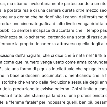
ica, ma stiamo involontariamente partecipando a un rito
e la portata reale di una carriera durata oltre mezzo seco
come una donna che ha ridefinito i canoni dell'erotismo d
oduzione cinematografica di alto livello venga ridotta 
l pubblico sembra incapace di accettare che il tempo pas
giovinezza sullo schermo, cercando una sorta di rassicur
fermare la propria decadenza attraverso quella degli altr
ecisione dell'anagrafe, che ci dice che è nata nel 1948 a 
ma come quel numero venga usato come arma contunden
 Esiste una forma di pigrizia intellettuale che spinge lo 
ne in base ai decenni accumulati, dimenticando che la f
i storiche che vanno dalla rivoluzione sessuale degli anni
della produzione televisiva odierna. Chi si limita a cons
 vista il fatto che stiamo parlando di una professionista
della "femme fatale" per indossare quelli, ben più pesanti