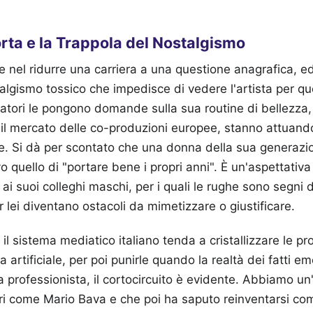
ta e la Trappola del Nostalgismo
le nel ridurre una carriera a una questione anagrafica, ed
talgismo tossico che impedisce di vedere l'artista per qu
tatori le pongono domande sulla sua routine di bellezza,
il mercato delle co-produzioni europee, stanno attuand
ale. Si dà per scontato che una donna della sua generaz
o quello di "portare bene i propri anni". È un'aspettativ
 ai suoi colleghi maschi, per i quali le rughe sono segni
 lei diventano ostacoli da mimetizzare o giustificare.
l sistema mediatico italiano tenda a cristallizzare le pro
 artificiale, per poi punirle quando la realtà dei fatti e
a professionista, il cortocircuito è evidente. Abbiamo un
ri come Mario Bava e che poi ha saputo reinventarsi co