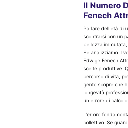
Il Numero D
Fenech Att
Parlare dell'età di
scontrarsi con un p
bellezza immutata, 
Se analizziamo il v
Edwige Fenech Attri
scelte produttive.
percorso di vita, pr
gente scopre che ha
longevità professi
un errore di calcol
L'errore fondamental
collettivo. Se guar