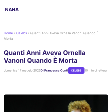
NANA
Home
›
Celebs
›
Quanti Anni Aveva Ornella Vanoni Quando È
Morta
Quanti Anni Aveva Ornella
Vanoni Quando È Morta
domenica 17 maggio 2026
Di Francesca Conti
10 min di lettura
CELEBS