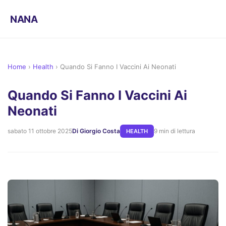
NANA
Home
›
Health
›
Quando Si Fanno I Vaccini Ai Neonati
Quando Si Fanno I Vaccini Ai
Neonati
sabato 11 ottobre 2025
Di Giorgio Costa
9 min di lettura
HEALTH