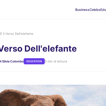
Business
Celebs
Edu
È Il Verso Dell'elefante
 Verso Dell'elefante
Di Silvia Colombo
9 min di lettura
EDUCATION