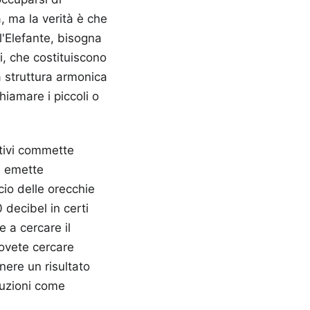
, ma la verità è che
l'Elefante, bisogna
bi, che costituiscono
a struttura armonica
iamare i piccoli o
ativi commette
te emette
cio delle orecchie
decibel in certi
e a cercare il
Dovete cercare
nere un risultato
tuzioni come