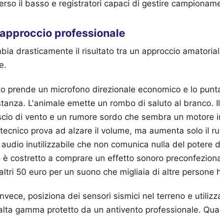
rso il basso e registratori capaci di gestire campioname
'approccio professionale
a drasticamente il risultato tra un approccio amatoria
e.
to prende un microfono direzionale economico e lo punt
istanza. L'animale emette un rombo di saluto al branco. I
scio di vento e un rumore sordo che sembra un motore i
 tecnico prova ad alzare il volume, ma aumenta solo il ru
n audio inutilizzabile che non comunica nulla del potere d
co è costretto a comprare un effetto sonoro preconfeziona
ltri 50 euro per un suono che migliaia di altre persone 
invece, posiziona dei sensori sismici nel terreno e utiliz
alta gamma protetto da un antivento professionale. Qua