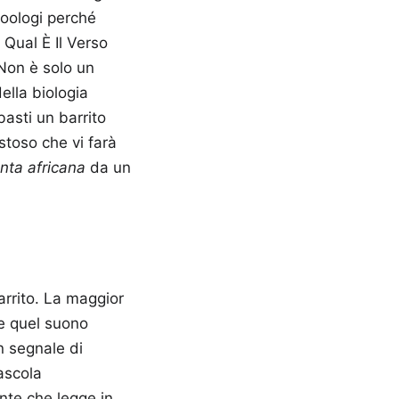
zoologi perché
 Qual È Il Verso
Non è solo un
ella biologia
asti un barrito
toso che vi farà
nta africana
da un
barrito. La maggior
te quel suono
un segnale di
ascola
nte che legge in