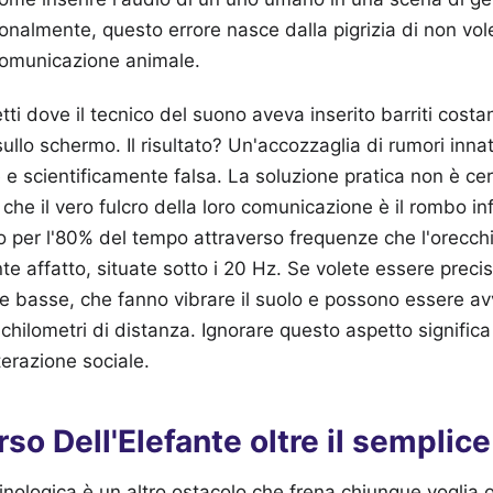
ionalmente, questo errore nasce dalla pigrizia di non vol
comunicazione animale.
ti dove il tecnico del suono aveva inserito barriti costan
sullo schermo. Il risultato? Un'accozzaglia di rumori inna
 e scientificamente falsa. La soluzione pratica non è cerc
che il vero fulcro della loro comunicazione è il rombo inf
o per l'80% del tempo attraverso frequenze che l'orecch
te affatto, situate sotto i 20 Hz. Se volete essere precis
 basse, che fanno vibrare il suolo e possono essere avve
 chilometri di distanza. Ignorare questo aspetto signific
terazione sociale.
erso Dell'Elefante oltre il semplic
nologica è un altro ostacolo che frena chiunque voglia 