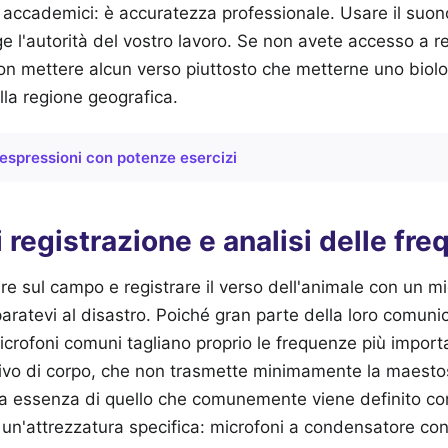
 accademici: è accuratezza professionale. Usare il suo
gge l'autorità del vostro lavoro. Se non avete accesso a reg
non mettere alcun verso piuttosto che metterne uno bio
lla regione geografica.
espressioni con potenze esercizi
i registrazione e analisi delle fr
e sul campo e registrare il verso dell'animale con un m
paratevi al disastro. Poiché gran parte della loro comun
microfoni comuni tagliano proprio le frequenze più import
 privo di corpo, che non trasmette minimamente la maestos
ra essenza di quello che comunemente viene definito co
e un'attrezzatura specifica: microfoni a condensatore con