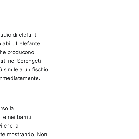
udio di elefanti
abili. L'elefante
 che producono
ati nel Serengeti
ù simile a un fischio
 immediatamente.
erso la
e nei barriti
i che la
tate mostrando. Non