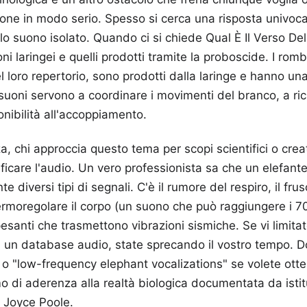
ione in modo serio. Spesso si cerca una risposta univoca
lo suono isolato. Quando ci si chiede Qual È Il Verso Del
oni laringei e quelli prodotti tramite la proboscide. I rom
l loro repertorio, sono prodotti dalla laringe e hanno un
uoni servono a coordinare i movimenti del branco, a rich
onibilità all'accoppiamento.
a, chi approccia questo tema per scopi scientifici o cre
tificare l'audio. Un vero professionista sa che un elefan
iversi tipi di segnali. C'è il rumore del respiro, il frus
rmoregolare il corpo (un suono che può raggiungere i 70 
pesanti che trasmettono vibrazioni sismiche. Se vi limitat
u un database audio, state sprecando il vostro tempo. 
o "low-frequency elephant vocalizations" se volete otte
o di aderenza alla realtà biologica documentata da isti
i Joyce Poole.