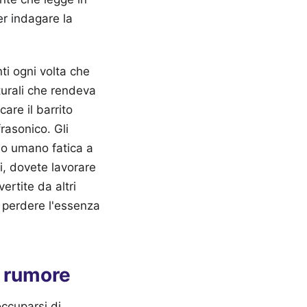
er indagare la
ti ogni volta che
turali che rendeva
are il barrito
rasonico. Gli
io umano fatica a
i, dovete lavorare
rtite da altri
a perdere l'essenza
e rumore
occuparsi di