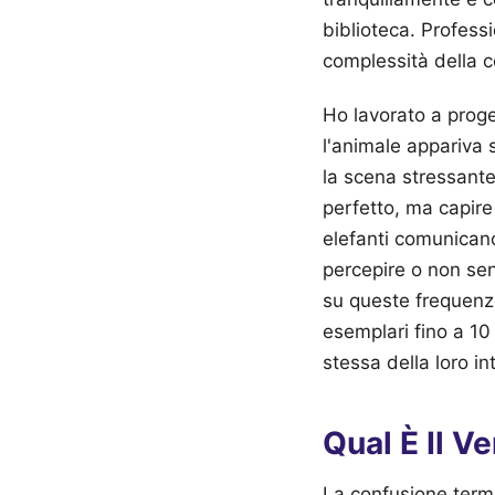
biblioteca. Profess
complessità della 
Ho lavorato a proget
l'animale appariva 
la scena stressante
perfetto, ma capire 
elefanti comunican
percepire o non sen
su queste frequenze
esemplari fino a 10
stessa della loro in
Qual È Il V
La confusione termi