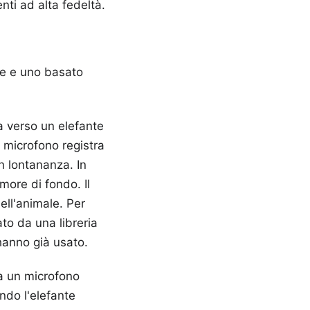
nti ad alta fedeltà.
le e uno basato
a verso un elefante
l microfono registra
n lontananza. In
more di fondo. Il
ell'animale. Per
to da una libreria
hanno già usato.
za un microfono
ndo l'elefante