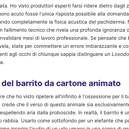
ta. Ho visto produttori esperti farsi ridere dietro dagli 
uono acuto fosse l'unica risposta possibile alla domanda
rando completamente la fisica acustica del pachiderma. 
un fallimento tecnico che rivela una profonda ignoranza d
nvalidare mesi di lavoro professionale. Se pensate che b
vela, state per commettere un errore imbarazzante e cos
anti agli occhi di chiunque sappia distinguere un
Loxodo
ca.
 del barrito da cartone animato
re che ho visto ripetere all'infinito è l'ossessione per il 
 crede che il verso di questo animale sia esclusivamen
espellendo aria dalla proboscide. In realtà, il barrito è 
 o rabbia. Usarlo come sottofondo per un elefante che p
ome inserire l'audio di un urlo umano in una scena di ge