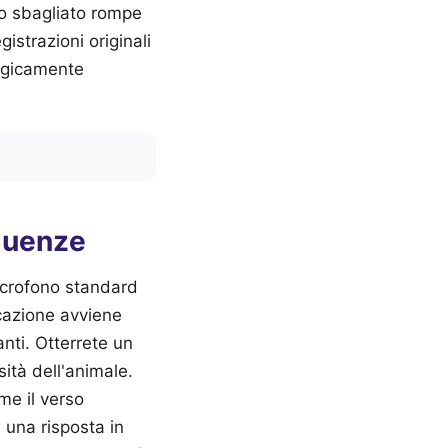
no sbagliato rompe
istrazioni originali
logicamente
equenze
icrofono standard
icazione avviene
anti. Otterrete un
ità dell'animale.
me il verso
 una risposta in