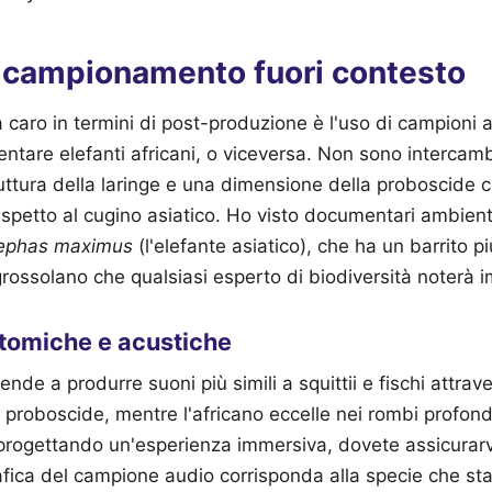
l campionamento fuori contesto
 caro in termini di post-produzione è l'uso di campioni a
entare elefanti africani, o viceversa. Non sono intercambi
uttura della laringe e una dimensione della proboscide
ispetto al cugino asiatico. Ho visto documentari ambient
ephas maximus
(l'elefante asiatico), che ha un barrito pi
grossolano che qualsiasi esperto di biodiversità noterà
tomiche e acustiche
tende a produrre suoni più simili a squittii e fischi attrav
proboscide, mentre l'africano eccelle nei rombi profondi 
 progettando un'esperienza immersiva, dovete assicurarv
fica del campione audio corrisponda alla specie che s