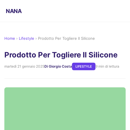
NANA
Home
›
Lifestyle
›
Prodotto Per Togliere Il Silicone
Prodotto Per Togliere Il Silicone
martedì 21 gennaio 2025
Di Giorgio Costa
9 min di lettura
LIFESTYLE