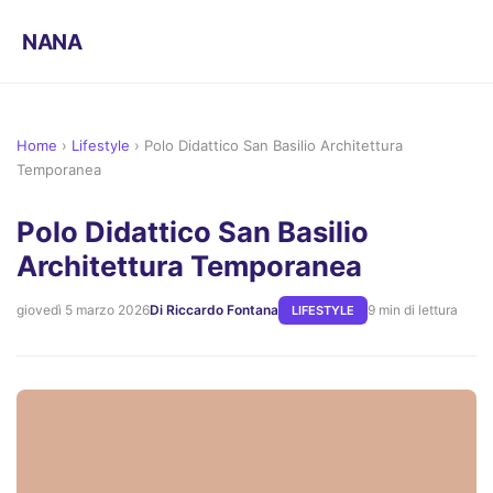
NANA
Home
›
Lifestyle
›
Polo Didattico San Basilio Architettura
Temporanea
Polo Didattico San Basilio
Architettura Temporanea
giovedì 5 marzo 2026
Di Riccardo Fontana
9 min di lettura
LIFESTYLE