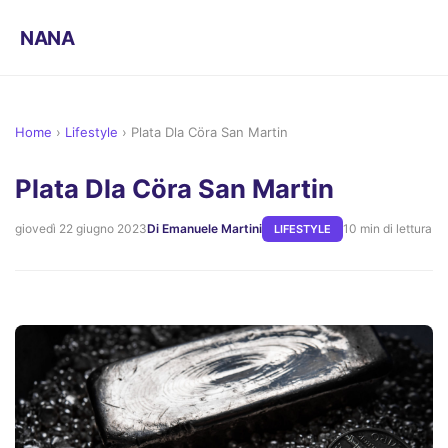
NANA
Home
›
Lifestyle
›
Plata Dla Cöra San Martin
Plata Dla Cöra San Martin
giovedì 22 giugno 2023
Di Emanuele Martini
10 min di lettura
LIFESTYLE