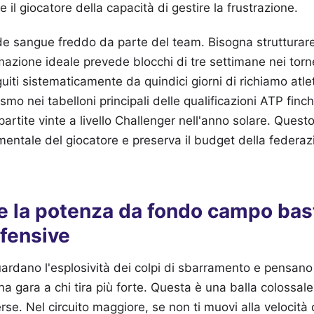
re il giocatore della capacità di gestire la frustrazione.
de sangue freddo da parte del team. Bisogna strutturar
azione ideale prevede blocchi di tre settimane nei torn
seguiti sistematicamente da quindici giorni di richiamo atl
ismo nei tabelloni principali delle qualificazioni ATP fin
partite vinte a livello Challenger nell'anno solare. Quest
mentale del giocatore e preserva il budget della federaz
 la potenza da fondo campo bast
ifensive
uardano l'esplosività dei colpi di sbarramento e pensano 
a gara a chi tira più forte. Questa è una balla colossale
erse. Nel circuito maggiore, se non ti muovi alla velocità 