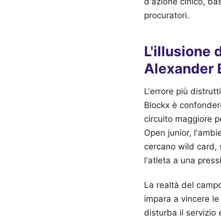
d'azione cinico, ba
procuratori.
L'illusione
Alexander 
L'errore più distru
Blockx è confondere
circuito maggiore p
Open junior, l'ambie
cercano wild card, s
l'atleta a una pres
La realtà del campo d
impara a vincere le 
disturba il servizio