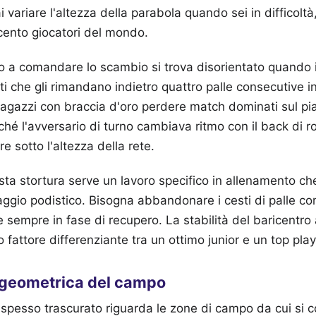
i variare l'altezza della parabola quando sei in difficoltà
 cento giocatori del mondo.
o a comandare lo scambio si trova disorientato quando 
ti che gli rimandano indietro quattro palle consecutive in
ragazzi con braccia d'oro perdere match dominati sul pi
é l'avversario di turno cambiava ritmo con il back di r
re sotto l'altezza della rete.
ta stortura serve un lavoro specifico in allenamento che 
aggio podistico. Bisogna abbandonare i cesti di palle c
ire sempre in fase di recupero. La stabilità del baricentr
ro fattore differenziante tra un ottimo junior e un top play
e geometrica del campo
spesso trascurato riguarda le zone di campo da cui si col