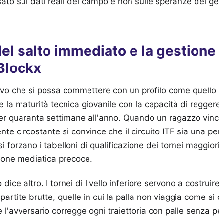
sato sui dati reali del campo e non sulle speranze dei gen
 del salto immediato e la gestione 
Blockx
ttivo che si possa commettere con un profilo come quello
 la maturità tecnica giovanile con la capacità di reggere
er quaranta settimane all'anno. Quando un ragazzo vince
nte circostante si convince che il circuito ITF sia una pe
i forzano i tabelloni di qualificazione dei tornei maggior
sione mediatica precoce.
ice altro. I tornei di livello inferiore servono a costruire
partite brutte, quelle in cui la palla non viaggia come si 
 e l'avversario corregge ogni traiettoria con palle senza 