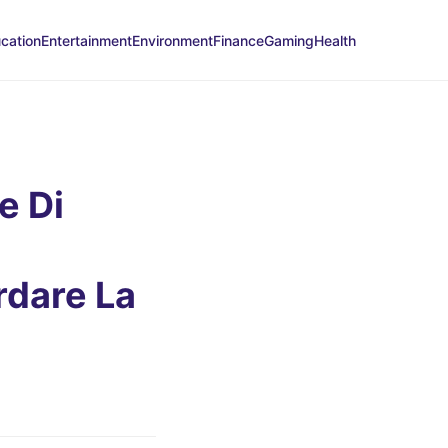
cation
Entertainment
Environment
Finance
Gaming
Health
e Di
rdare La