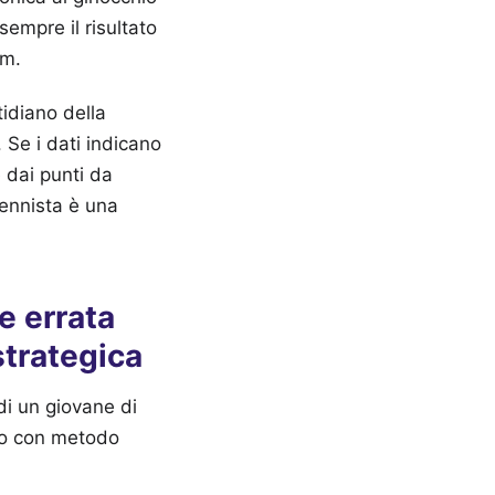
empre il risultato
am.
tidiano della
 Se i dati indicano
e dai punti da
tennista è una
e errata
strategica
di un giovane di
tito con metodo