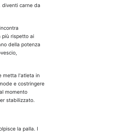
, diventi carne da
incontra
 più rispetto ai
ano della potenza
ovescio,
metta l'atleta in
omode e costringere
o al momento
er stabilizzato.
pisce la palla. I