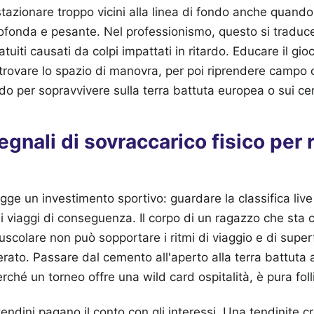
tazionare troppo vicini alla linea di fondo anche quando 
rofonda e pesante. Nel professionismo, questo si traduc
ratuiti causati da colpi impattati in ritardo. Educare il gi
ritrovare lo spazio di manovra, per poi riprendere campo 
odo per sopravvivere sulla terra battuta europea o sui cem
egnali di sovraccarico fisico per r
gge un investimento sportivo: guardare la classifica live
i viaggi di conseguenza. Il corpo di un ragazzo che sta
scolare non può sopportare i ritmi di viaggio e di super
rato. Passare dal cemento all'aperto alla terra battuta a
perché un torneo offre una wild card ospitalità, è pura foll
 tendini pagano il conto con gli interessi. Una tendinite c