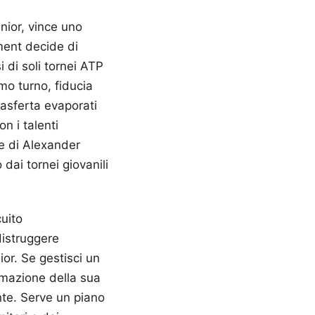
nior, vince uno
ement decide di
di soli tornei ATP
imo turno, fiducia
rasferta evaporati
n i talenti
ne di Alexander
dai tornei giovanili
cuito
distruggere
or. Se gestisci un
mmazione della sua
nte. Serve un piano