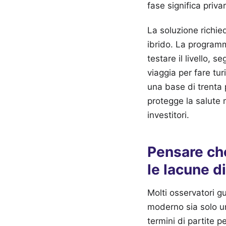
fase significa priva
La soluzione richie
ibrido. La programm
testare il livello, 
viaggia per fare tur
una base di trenta 
protegge la salute 
investitori.
Pensare che
le lacune d
Molti osservatori g
moderno sia solo un
termini di partite p