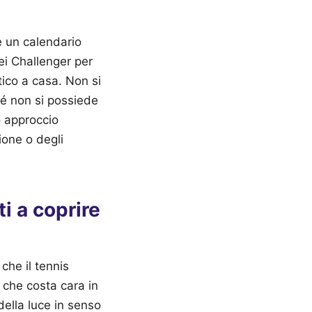
e un calendario
ei Challenger per
etico a casa. Non si
ché non si possiede
o approccio
ione o degli
i a coprire
che il tennis
 che costa cara in
della luce in senso