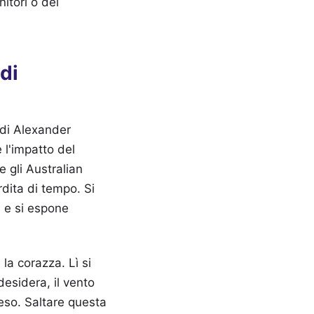
itori o dei
di
 di Alexander
 l'impatto del
 gli Australian
rdita di tempo. Si
i e si espone
 la corazza. Lì si
desidera, il vento
peso. Saltare questa