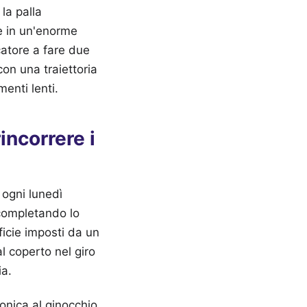
la palla
e in un'enorme
ocatore a fare due
con una traiettoria
enti lenti.
incorrere i
 ogni lunedì
 completando lo
ficie imposti da un
l coperto nel giro
ia.
ronica al ginocchio