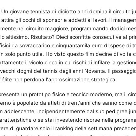
Un giovane tennista di diciotto anni domina il circuito ju
attira gli occhi di sponsor e addetti ai lavori. Il manag
amente nel circuito maggiore, programmando dodici mesi 
llo altissimo. Risultato? Dieci sconfitte consecutive al pr
 fisici da sovraccarico e cinquantamila euro di spese di t
 solo punto utile. Ho visto questo film decine di volte co
tamente il vicolo cieco in cui rischi di infilare la gestio
 vecchi dogmi del tennis degli anni Novanta. Il passaggio 
'élite non perdona l'approssimazione strategica.
presenta un prototipo fisico e tecnico moderno, ma il cir
ierno è popolato da atleti di trent'anni che sanno come 
n adolescente, indipendentemente dal suo pedigree juni
aratteristiche o se stai investendo risorse nella progra
tere di guardare solo il ranking della settimana precede