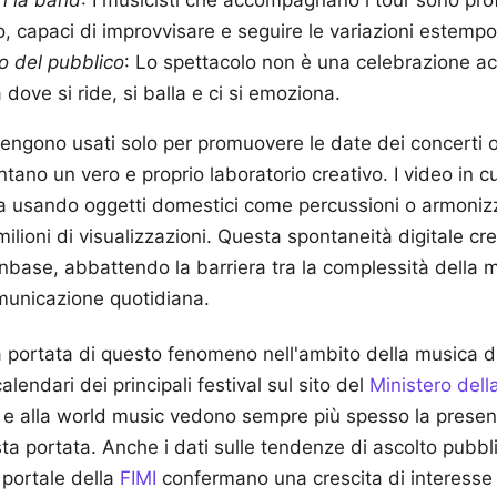
n la band
: I musicisti che accompagnano i tour sono prof
llo, capaci di improvvisare e seguire le variazioni estemp
o del pubblico
: Lo spettacolo non è una celebrazione 
a dove si ride, si balla e ci si emoziona.
 vengono usati solo per promuovere le date dei concerti o
tano un vero e proprio laboratorio creativo. I video in cui
na usando oggetti domestici come percussioni o armonizz
 milioni di visualizzazioni. Questa spontaneità digitale c
anbase, abbattendo la barriera tra la complessità della m
omunicazione quotidiana.
portata di questo fenomeno nell'ambito della musica dal 
alendari dei principali festival sul sito del
Ministero dell
zz e alla world music vedono sempre più spesso la presen
ta portata. Anche i dati sulle tendenze di ascolto pubbli
 portale della
FIMI
confermano una crescita di interesse