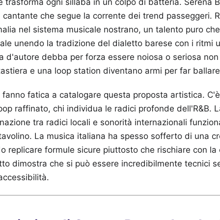
e trasforma ogni sillaba in un colpo di batteria. Serena 
cantante che segue la corrente dei trend passeggeri. 
alia nel sistema musicale nostrano, un talento puro ch
ale unendo la tradizione del dialetto barese con i ritmi 
a d'autore debba per forza essere noiosa o seriosa non 
astiera e una loop station diventano armi per far ballare t
li fanno fatica a catalogare questa proposta artistica. C'è
l pop raffinato, chi individua le radici profonde dell'R&B. L
azione tra radici locali e sonorità internazionali funzio
a tavolino. La musica italiana ha spesso sofferto di una 
o replicare formule sicure piuttosto che rischiare con l
to dimostra che si può essere incredibilmente tecnici 
accessibilità.