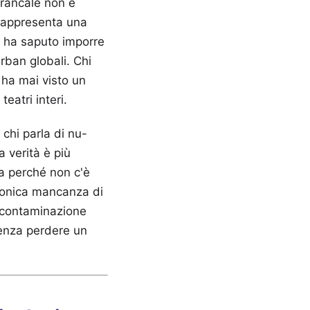
Brancale non è
Rappresenta una
e ha saputo imporre
urban globali. Chi
ha mai visto un
eatri interi.
 chi parla di nu-
a verità è più
na perché non c'è
cronica mancanza di
a contaminazione
senza perdere un