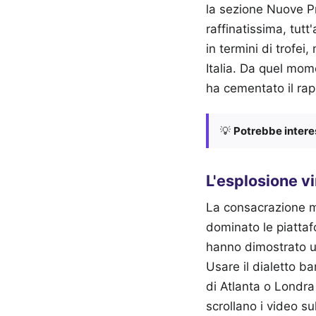
la sezione Nuove Pr
raffinatissima, tutt
in termini di trofei
Italia. Da quel mome
ha cementato il rapp
💡
Potrebbe interes
L'esplosione vi
La consacrazione m
dominato le piattaf
hanno dimostrato una
Usare il dialetto 
di Atlanta o Londra
scrollano i video s