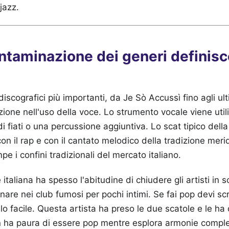
 jazz.
ntaminazione dei generi definis
discografici più importanti, da Je Sò Accussì fino agli ulti
ione nell'uso della voce. Lo strumento vocale viene uti
i fiati o una percussione aggiuntiva. Lo scat tipico della
con il rap e con il cantato melodico della tradizione mer
ompe i confini tradizionali del mercato italiano.
 italiana ha spesso l'abitudine di chiudere gli artisti in s
nare nei club fumosi per pochi intimi. Se fai pop devi sc
llo facile. Questa artista ha preso le due scatole e le ha di
 ha paura di essere pop mentre esplora armonie compl