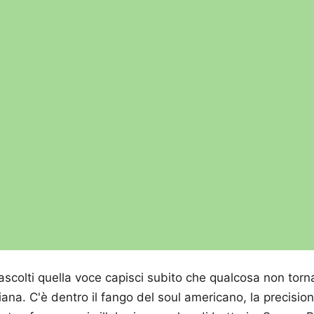
ascolti quella voce capisci subito che qualcosa non torn
liana. C'è dentro il fango del soul americano, la precision