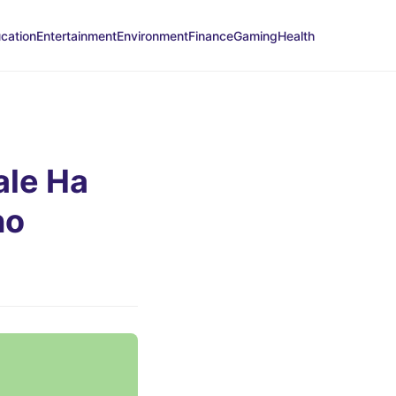
cation
Entertainment
Environment
Finance
Gaming
Health
ale Ha
no