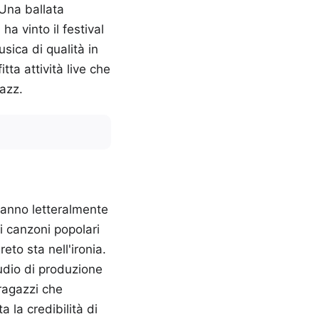
 Una ballata
a vinto il festival
usica di qualità in
tta attività live che
jazz.
hanno letteralmente
i canzoni popolari
eto sta nell'ironia.
udio di produzione
ragazzi che
 la credibilità di