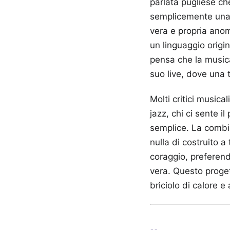
parlata pugliese ch
semplicemente una 
vera e propria anom
un linguaggio origin
pensa che la music
suo live, dove una t
Molti critici musica
jazz, chi ci sente i
semplice. La combin
nulla di costruito 
coraggio, preferend
vera. Questo proget
briciolo di calore e 