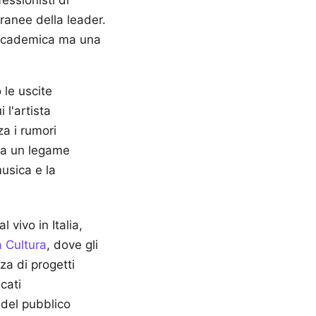
essionisti di
oranee della leader.
accademica ma una
 le uscite
 l'artista
a i rumori
rea un legame
usica e la
vivo in Italia,
a Cultura
, dove gli
za di progetti
cati
 del pubblico