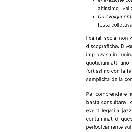
Interazione co
altissimo live
Coinvolgiment
festa collettiv
I canali social non
discografiche. Diven
improvvisa in cuci
quotidiani attirano
fortissimo con la f
semplicità della c
Per comprendere la 
basta consultare i c
eventi legati al ja
contaminati di ques
periodicamente sul