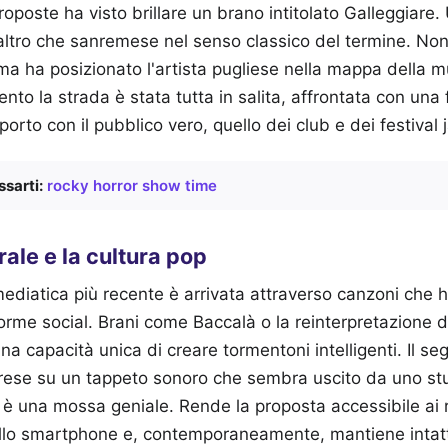
oposte ha visto brillare un brano intitolato Galleggiare.
'altro che sanremese nel senso classico del termine. Non h
, ma ha posizionato l'artista pugliese nella mappa della m
nto la strada è stata tutta in salita, affrontata con una fi
orto con il pubblico vero, quello dei club e dei festival 
sarti:
rocky horror show time
rale e la cultura pop
ediatica più recente è arrivata attraverso canzoni che 
orme social. Brani come Baccalà o la reinterpretazione d
 capacità unica di creare tormentoni intelligenti. Il segr
barese su un tappeto sonoro che sembra uscito da uno st
 è una mossa geniale. Rende la proposta accessibile ai 
ullo smartphone e, contemporaneamente, mantiene intatta