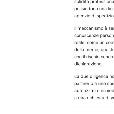
solidità professiona
possiedono una licen
agenzie di spedizio
Il meccanismo è sem
conoscenze personal
reale, come un cont
della merce, questo
con il rischio conc
dichiarazione.
La due diligence no
partner o a uno sped
autorizzati e richie
a una richiesta di v