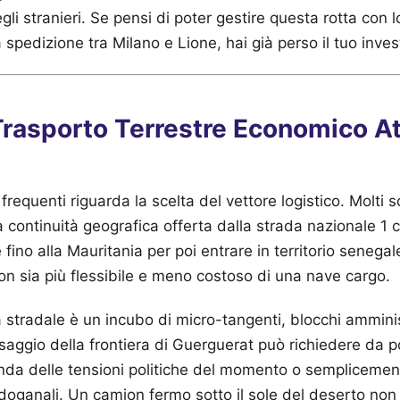
gli stranieri. Se pensi di poter gestire questa rotta con 
 spedizione tra Milano e Lione, hai già perso il tuo inve
 Trasporto Terrestre Economico At
 frequenti riguarda la scelta del vettore logistico. Molti s
la continuità geografica offerta dalla strada nazionale 1 c
fino alla Mauritania per poi entrare in territorio senega
ion sia più flessibile e meno costoso di una nave cargo.
ta stradale è un incubo di micro-tangenti, blocchi amminis
assaggio della frontiera di Guerguerat può richiedere da 
conda delle tensioni politiche del momento o semplicement
 doganali. Un camion fermo sotto il sole del deserto non 