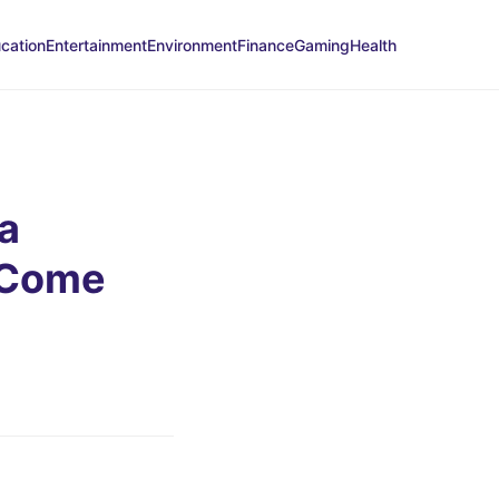
cation
Entertainment
Environment
Finance
Gaming
Health
ra
E Come