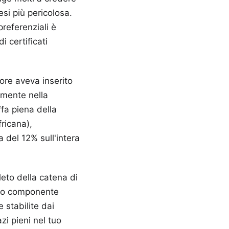
esi più pericolosa.
preferenziali è
i certificati
tore aveva inserito
amente nella
ffa piena della
ricana),
 del 12% sull'intera
leto della catena di
golo componente
e stabilite dai
azi pieni nel tuo