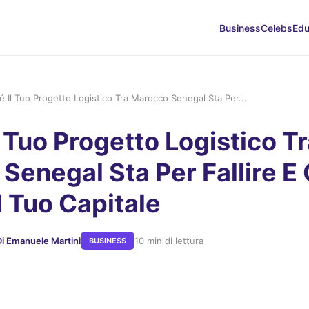
Business
Celebs
Edu
é Il Tuo Progetto Logistico Tra Marocco Senegal Sta Per...
 Tuo Progetto Logistico T
Senegal Sta Per Fallire 
l Tuo Capitale
Di Emanuele Martini
10 min di lettura
BUSINESS