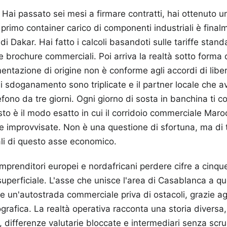
Hai passato sei mesi a firmare contratti, hai ottenuto un
o primo container carico di componenti industriali è final
i Dakar. Hai fatto i calcoli basandoti sulle tariffe stand
e brochure commerciali. Poi arriva la realtà sotto forma 
ntazione di origine non è conforme agli accordi di lib
di sdoganamento sono triplicate e il partner locale che a
efono da tre giorni. Ogni giorno di sosta in banchina ti 
sto è il modo esatto in cui il corridoio commerciale Mar
e improvvisate. Non è una questione di sfortuna, ma di 
ali di questo asse economico.
mprenditori europei e nordafricani perdere cifre a cinque
superficiale. L'asse che unisce l'area di Casablanca a qu
 un'autostrada commerciale priva di ostacoli, grazie agli
grafica. La realtà operativa racconta una storia diversa, f
ci, differenze valutarie bloccate e intermediari senza scr