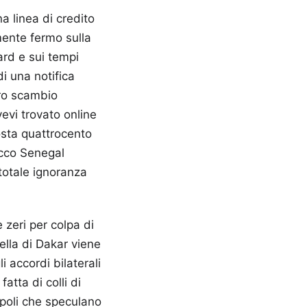
a linea di credito
mente fermo sulla
ard e sui tempi
di una notifica
ero scambio
vevi trovato online
costa quattrocento
occo Senegal
totale ignoranza
 zeri per colpa di
ella di Dakar viene
 accordi bilaterali
atta di colli di
upoli che speculano