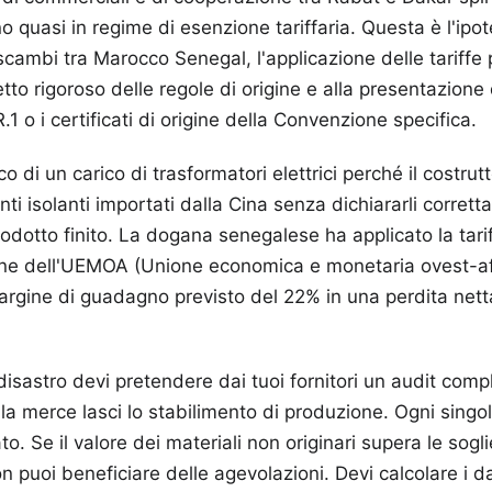
no quasi in regime di esenzione tariffaria. Questa è l'ipot
scambi tra Marocco Senegal, l'applicazione delle tariffe 
tto rigoroso delle regole di origine e alla presentazione d
.1 o i certificati di origine della Convenzione specifica.
co di un carico di trasformatori elettrici perché il costrut
i isolanti importati dalla Cina senza dichiararli corrett
rodotto finito. La dogana senegalese ha applicato la tari
une dell'UEMOA (Unione economica e monetaria ovest-af
gine di guadagno previsto del 22% in una perdita netta
disastro devi pretendere dai tuoi fornitori un audit comp
 la merce lasci lo stabilimento di produzione. Ogni sin
o. Se il valore dei materiali non originari supera le sogli
 non puoi beneficiare delle agevolazioni. Devi calcolare i d