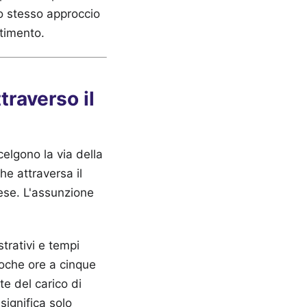
lo stesso approccio
stimento.
traverso il
celgono la via della
he attraversa il
lese. L'assunzione
trativi e tempi
poche ore a cinque
e del carico di
significa solo