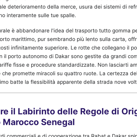
ale deterioramento della merce, usura dei sistemi di refr
no interamente sulle tue spalle.
urale è abbandonare l'idea del trasporto tutto gomma per
porto marittimo, pur sembrando più lento sulla carta, offr
costi infinitamente superiore. Le rotte che collegano il 
n il porto autonomo di Dakar sono gestite da grandi co
tariffe fisse e procedure standardizzate. Non lasciarti a
e che promette miracoli su quattro ruote. La certezza del 
imo batte la flessibilità apparente della strada nove volt
re il Labirinto delle Regole di Ori
 Marocco Senegal
rdi commerciali e di cooperazione tra Rabat e Dakar spi