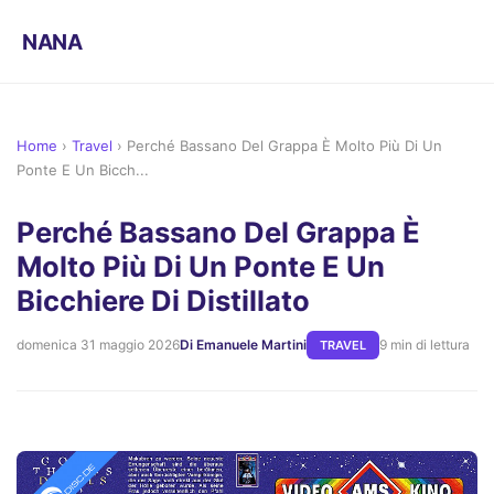
NANA
Home
›
Travel
›
Perché Bassano Del Grappa È Molto Più Di Un
Ponte E Un Bicch...
Perché Bassano Del Grappa È
Molto Più Di Un Ponte E Un
Bicchiere Di Distillato
domenica 31 maggio 2026
Di Emanuele Martini
9 min di lettura
TRAVEL