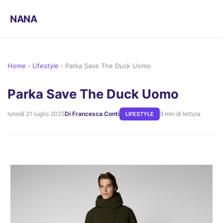
NANA
Home
›
Lifestyle
›
Parka Save The Duck Uomo
Parka Save The Duck Uomo
lunedì 21 luglio 2025
Di Francesca Conti
9 min di lettura
LIFESTYLE