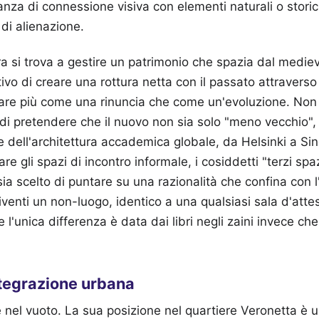
ncanza di connessione visiva con elementi naturali o stori
di alienazione.
era si trova a gestire un patrimonio che spazia dal mediev
tivo di creare una rottura netta con il passato attravers
re più come una rinuncia che come un'evoluzione. Non s
ta di pretendere che il nuovo non sia solo "meno vecchio"
 dell'architettura accademica globale, da Helsinki a Si
re gli spazi di incontro informale, i cosiddetti "terzi spaz
a scelto di puntare su una razionalità che confina con l'al
venti un non-luogo, identico a una qualsiasi sala d'atte
 l'unica differenza è data dai libri negli zaini invece ch
integrazione urbana
e nel vuoto. La sua posizione nel quartiere Veronetta è