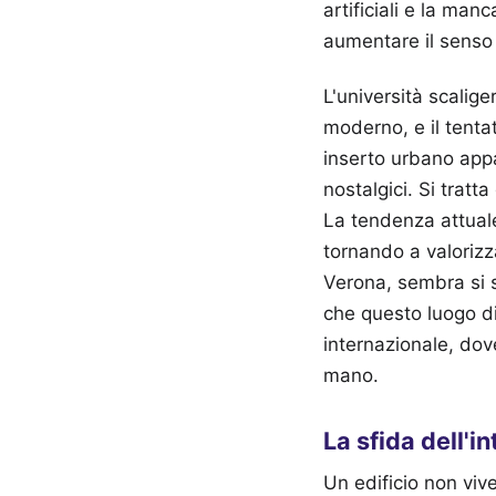
artificiali e la ma
aumentare il senso 
L'università scalig
moderno, e il tenta
inserto urbano appa
nostalgici. Si trat
La tendenza attuale
tornando a valorizza
Verona, sembra si si
che questo luogo di
internazionale, dove
mano.
La sfida dell'
Un edificio non viv