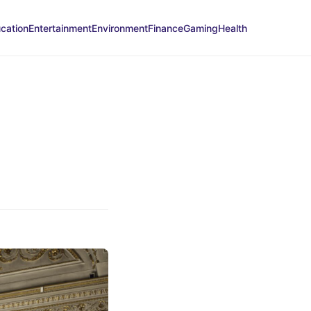
cation
Entertainment
Environment
Finance
Gaming
Health