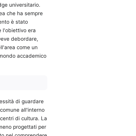
dge universitario.
area che ha sempre
ento è stato
 l'obiettivo era
. Deve debordare,
ell'area come un
l mondo accademico
essità di guardare
 comune all'interno
centri di cultura. La
meno progettati per
lito nel comprendere