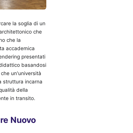
are la soglia di un
architettonico che
no che la
vita accademica
endering presentati
 didattico basandosi
 che un'università
 struttura incarna
qualità della
te in transito.
tere Nuovo