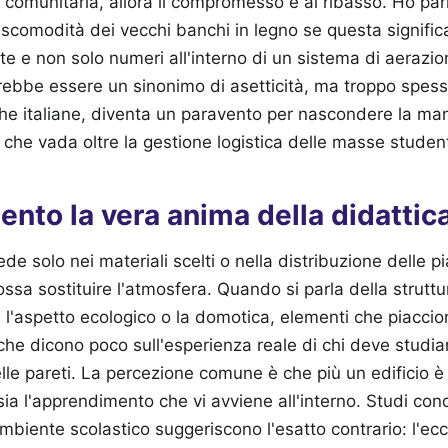
tà comunitaria, allora il compromesso è al ribasso. Ho par
scomodità dei vecchi banchi in legno se questa significa
e e non solo numeri all'interno di un sistema di aerazio
ebbe essere un sinonimo di asetticità, ma troppo spess
che italiane, diventa un paravento per nascondere la ma
che vada oltre la gestione logistica delle masse studen
mento la vera anima della didatti
ede solo nei materiali scelti o nella distribuzione delle p
ssa sostituire l'atmosfera. Quando si parla della struttu
 l'aspetto ecologico o la domotica, elementi che piaccion
 che dicono poco sull'esperienza reale di chi deve studia
lle pareti. La percezione comune è che più un edificio 
ia l'apprendimento che vi avviene all'interno. Studi cond
mbiente scolastico suggeriscono l'esatto contrario: l'ecc