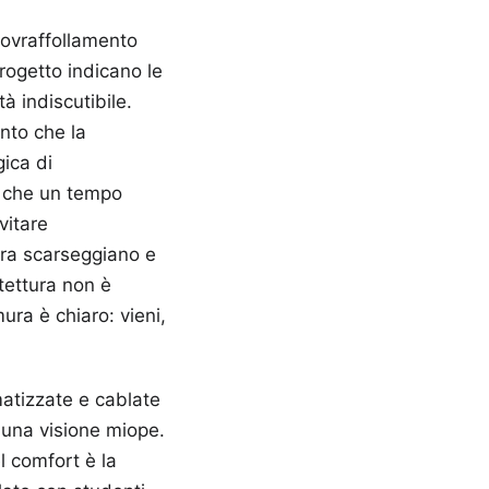
 sovraffollamento
progetto indicano le
à indiscutibile.
onto che la
gica di
a che un tempo
vitare
ra scarseggiano e
itettura non è
ra è chiaro: vieni,
imatizzate e cablate
 una visione miope.
l comfort è la