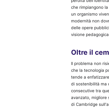
perdita dell'identi
che rimpiangono la 
un organismo vivent
modernità non dovr
delle opere pubbli
visione pedagogica 
Oltre il ce
Il problema non risi
che la tecnologia po
tende a enfatizzare
di sostenibilità ma
consecutive tra que
avanzato, migliore s
di Cambridge sull'a