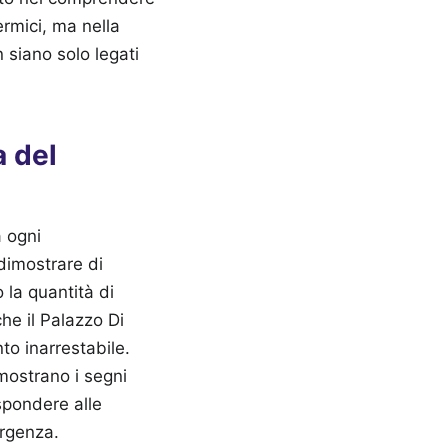
ermici, ma nella
 siano solo legati
a del
a ogni
dimostrare di
 la quantità di
che il Palazzo Di
to inarrestabile.
e mostrano i segni
spondere alle
ergenza.