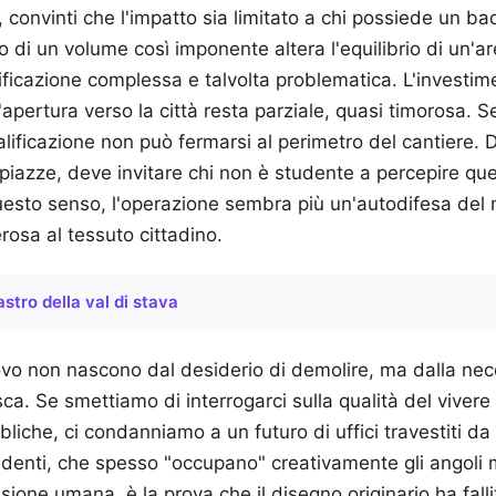
 convinti che l'impatto sia limitato a chi possiede un ba
to di un volume così imponente altera l'equilibrio di un'
tificazione complessa e talvolta problematica. L'investim
apertura verso la città resta parziale, quasi timorosa. Se
qualificazione non può fermarsi al perimetro del cantiere
iazze, deve invitare chi non è studente a percepire qu
esto senso, l'operazione sembra più un'autodifesa de
rosa al tessuto cittadino.
astro della val di stava
ovo non nascono dal desiderio di demolire, ma dalla nec
sca. Se smettiamo di interrogarci sulla qualità del vivere
bbliche, ci condanniamo a un futuro di uffici travestiti da 
udenti, che spesso "occupano" creativamente gli angoli 
sione umana, è la prova che il disegno originario ha fal