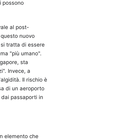
ci possono
ale al post-
o questo nuovo
i tratta di essere
, ma "più umano".
ngapore, sta
i". Invece, a
gidità. Il rischio è
sa di un aeroporto
e dai passaporti in
 un elemento che