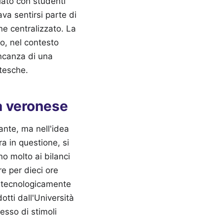
lato con studenti
va sentirsi parte di
ne centralizzato. La
o, nel contesto
ncanza di una
tesche.
ca veronese
iante, ma nell'idea
ra in questione, si
o molto ai bilanci
re per dieci ore
è tecnologicamente
otti dall'Università
esso di stimoli