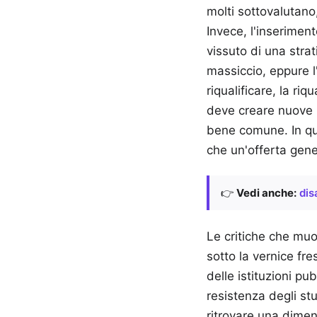
molti sottovalutano,
Invece, l'inserimen
vissuto di una stra
massiccio, eppure l'
riqualificare, la ri
deve creare nuove p
bene comune. In qu
che un'offerta gene
👉
Vedi anche:
dis
Le critiche che mu
sotto la vernice fre
delle istituzioni pu
resistenza degli st
ritrovare una dimen