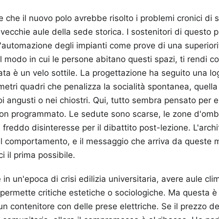
e che il nuovo polo avrebbe risolto i problemi cronici di
vecchie aule della sede storica. I sostenitori di questo 
l'automazione degli impianti come prove di una superiorit
l modo in cui le persone abitano questi spazi, ti rendi c
ata è un velo sottile. La progettazione ha seguito una lo
metri quadri che penalizza la socialità spontanea, quell
oi angusti o nei chiostri. Qui, tutto sembra pensato per e
on programmato. Le sedute sono scarse, le zone d'omb
un freddo disinteresse per il dibattito post-lezione. L'arch
il comportamento, e il messaggio che arriva da queste mu
i il prima possibile.
 in un'epoca di crisi edilizia universitaria, avere aule cl
permette critiche estetiche o sociologiche. Ma questa è
un contenitore con delle prese elettriche. Se il prezzo de