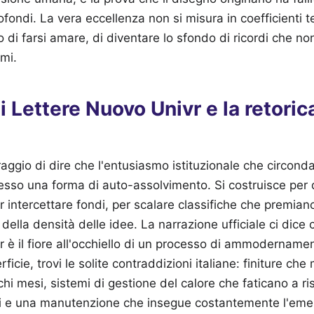
rofondi. La vera eccellenza non si misura in coefficienti t
 di farsi amare, di diventare lo sfondo di ricordi che non
ami.
i Lettere Nuovo Univr e la retoric
raggio di dire che l'entusiasmo istituzionale che circond
esso una forma di auto-assolvimento. Si costruisce per 
r intercettare fondi, per scalare classifiche che premiano
della densità delle idee. La narrazione ufficiale ci dice 
 è il fiore all'occhiello di un processo di ammodernamen
rficie, trovi le solite contraddizioni italiane: finiture ch
i mesi, sistemi di gestione del calore che faticano a ri
ali e una manutenzione che insegue costantemente l'em