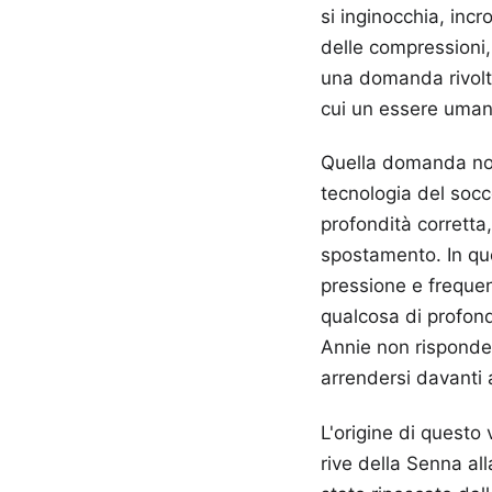
si inginocchia, incr
delle compressioni,
una domanda rivolta
cui un essere umano
Quella domanda non 
tecnologia del socc
profondità corretta
spostamento. In que
pressione e frequenz
qualcosa di profond
Annie non risponde
arrendersi davanti a
L'origine di questo 
rive della Senna al