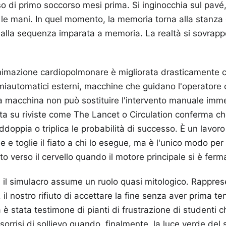
o di primo soccorso mesi prima. Si inginocchia sul pavé,
le mani. In quel momento, la memoria torna alla stanza 
 alla sequenza imparata a memoria. La realtà si sovrapp
ianimazione cardiopolmonare è migliorata drasticamente c
semiautomatici esterni, macchine che guidano l'operator
la macchina non può sostituire l'intervento manuale imme
ata su riviste come The Lancet o Circulation conferma c
doppia o triplica le probabilità di successo. È un lavoro 
e e toglie il fiato a chi lo esegue, ma è l'unico modo per
 verso il cervello quando il motore principale si è ferm
 il simulacro assume un ruolo quasi mitologico. Rapprese
, il nostro rifiuto di accettare la fine senza aver prima te
a è stata testimone di pianti di frustrazione di studenti 
i sorrisi di sollievo quando, finalmente, la luce verde del