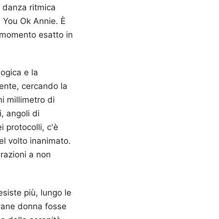
la danza ritmica
e You Ok Annie. È
l momento esatto in
ogica e la
tente, cercando la
i millimetro di
, angoli di
 protocolli, c'è
el volto inanimato.
razioni a non
esiste più, lungo le
iovane donna fosse