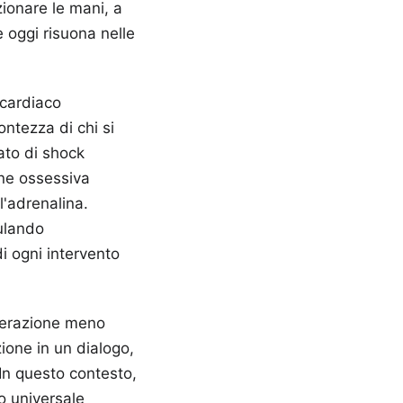
zionare le mani, a
e oggi risuona nelle
 cardiaco
ntezza di chi si
tato di shock
one ossessiva
l'adrenalina.
mulando
di ogni intervento
nterazione meno
ione in un dialogo,
 In questo contesto,
o universale