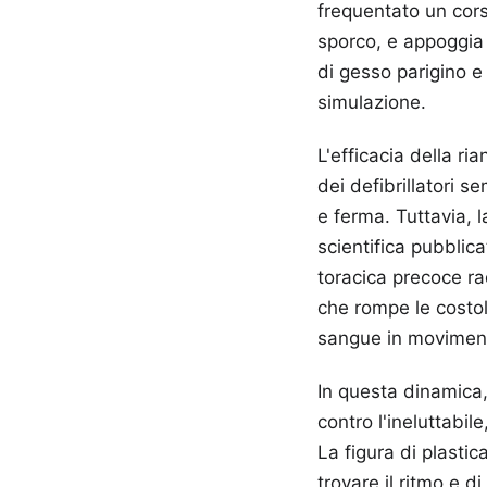
frequentato un cors
sporco, e appoggia 
di gesso parigino e
simulazione.
L'efficacia della r
dei defibrillatori 
e ferma. Tuttavia, 
scientifica pubblic
toracica precoce rad
che rompe le costol
sangue in movimento
In questa dinamica,
contro l'ineluttabile
La figura di plastic
trovare il ritmo e d