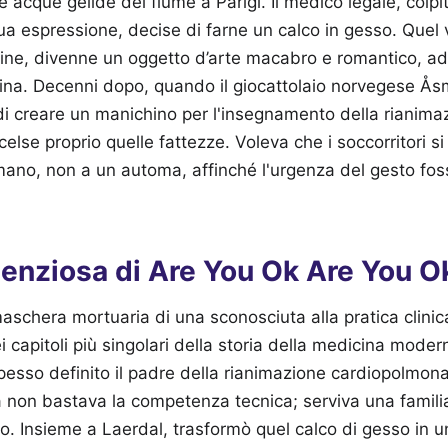
e acque gelide del fiume a Parigi. Il medico legale, colpi
sua espressione, decise di farne un calco in gesso. Quel
ine, divenne un oggetto d’arte macabro e romantico, ado
ina. Decenni dopo, quando il giocattolaio norvegese Å
o di creare un manichino per l'insegnamento della rianima
else proprio quelle fattezze. Voleva che i soccorritori si
mano, non a un automa, affinché l'urgenza del gesto fos
ilenziosa di Are You Ok Are You O
maschera mortuaria di una sconosciuta alla pratica clinic
capitoli più singolari della storia della medicina modern
pesso definito il padre della rianimazione cardiopolmo
a non bastava la competenza tecnica; serviva una familiar
ltro. Insieme a Laerdal, trasformò quel calco di gesso in