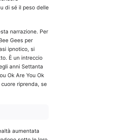
 di sé il peso delle
esta narrazione. Per
i Bee Gees per
i ipnotico, si
to. È un intreccio
gli anni Settanta
 You Ok Are You Ok
 cuore riprenda, se
realtà aumentata
andono sotto le loro