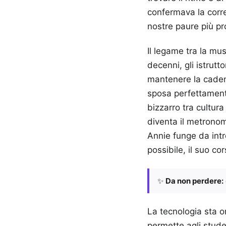
confermava la corre
nostre paure più pr
Il legame tra la mu
decenni, gli istrutt
mantenere la cadenz
sposa perfettamente
bizzarro tra cultur
diventa il metronom
Annie funge da intr
possibile, il suo cor
✨
Da non perdere:
La tecnologia sta o
permette agli stude