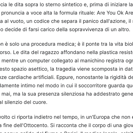
ocia le dita sopra lo sterno sintetico e, prima di iniziare 
 pronuncia a voce alta la formula rituale: Are You Ok Ar
 al vuoto, un codice che separa il panico dall'azione, i
 decide di farsi carico della sopravvivenza di un altro.
è solo una procedura medica; è il ponte tra la vita biol
orso. Le dita del ragazzo affondano nella plastica resis
, mentre un computer collegato al manichino registra ogn
sto spazio asettico, la tragedia viene scomposta in dati
e cardiache artificiali. Eppure, nonostante la rigidità dei
amente intimo nel modo in cui il soccorritore guarda qu
 mai, ma la sua presenza silenziosa ha addestrato gene
l silenzio del cuore.
volto ci riporta indietro nel tempo, in un'Europa che non 
la fine dell'Ottocento. Si racconta che il corpo di una g