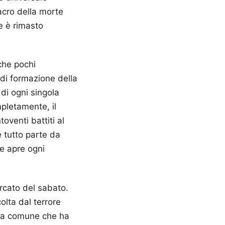
acro della morte
e è rimasto
che pochi
i di formazione della
di ogni singola
pletamente, il
oventi battiti al
e tutto parte da
he apre ogni
ercato del sabato.
olta dal terrore
ona comune che ha