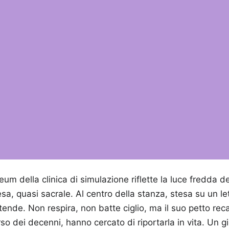
leum della clinica di simulazione riflette la luce fredda 
a, quasi sacrale. Al centro della stanza, stesa su un let
ttende. Non respira, non batte ciglio, ma il suo petto reca
rso dei decenni, hanno cercato di riportarla in vita. Un g