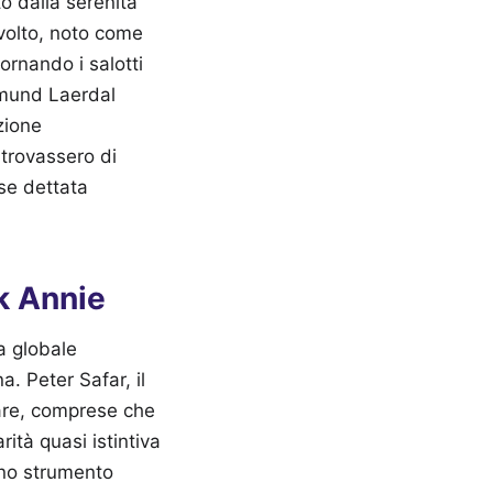
to dalla serenità
 volto, noto come
rnando i salotti
smund Laerdal
zione
 trovassero di
se dettata
k Annie
a globale
a. Peter Safar, il
nare, comprese che
ità quasi istintiva
 uno strumento