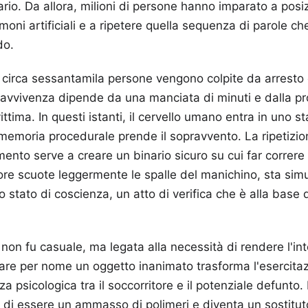
ario. Da allora, milioni di persone hanno imparato a posi
lmoni artificiali e a ripetere quella sequenza di parole ch
do.
a, circa sessantamila persone vengono colpite da arresto
avvivenza dipende da una manciata di minuti e dalla pro
ittima. In questi istanti, il cervello umano entra in uno s
memoria procedurale prende il sopravvento. La ripetizi
ento serve a creare un binario sicuro su cui far correre 
ore scuote leggermente le spalle del manichino, sta si
 stato di coscienza, un atto di verifica che è alla base 
non fu casuale, ma legata alla necessità di rendere l'i
re per nome un oggetto inanimato trasforma l'esercitaz
a psicologica tra il soccorritore e il potenziale defunto.
 di essere un ammasso di polimeri e diventa un sostitut