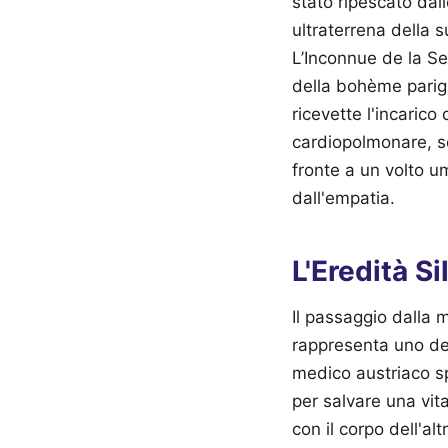
stato ripescato dall
ultraterrena della 
L’Inconnue de la Se
della bohème parig
ricevette l'incaric
cardiopolmonare, sc
fronte a un volto u
dall'empatia.
L'Eredità S
Il passaggio dalla 
rappresenta uno dei 
medico austriaco s
per salvare una vit
con il corpo dell'a