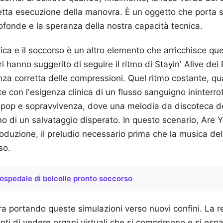
tta esecuzione della manovra. È un oggetto che porta su
ofonde e la speranza della nostra capacità tecnica.
sica e il soccorso è un altro elemento che arricchisce qu
ori hanno suggerito di seguire il ritmo di Stayin' Alive de
a corretta delle compressioni. Quel ritmo costante, quas
 con l'esigenza clinica di un flusso sanguigno ininterrot
a pop e sopravvivenza, dove una melodia da discoteca de
o di un salvataggio disperato. In questo scenario, Are
oduzione, il preludio necessario prima che la musica del
so.
ospedale di belcolle pronto soccorso
ra portando queste simulazioni verso nuovi confini. La 
nti di vedere organi virtuali che si comprimono e si esp