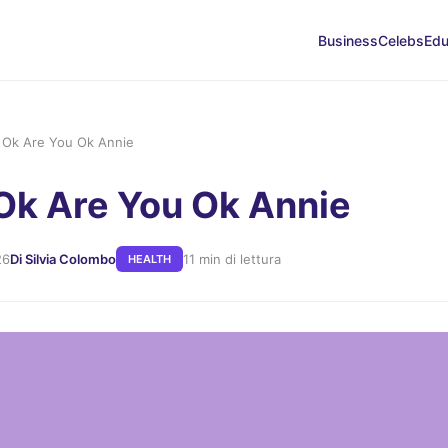
Business
Celebs
Edu
 Ok Are You Ok Annie
Ok Are You Ok Annie
26
Di Silvia Colombo
11 min di lettura
HEALTH