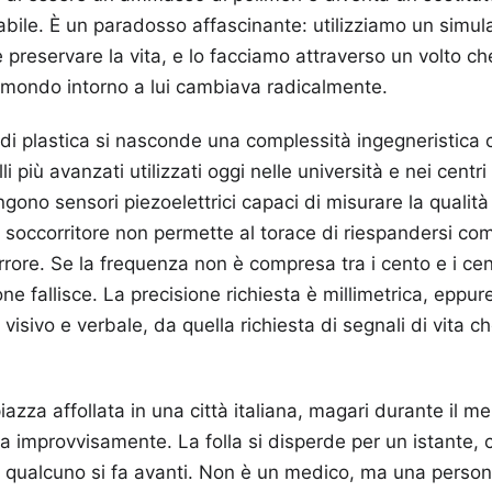
abile. È un paradosso affascinante: utilizziamo un simul
preservare la vita, e lo facciamo attraverso un volto ch
 mondo intorno a lui cambiava radicalmente.
e di plastica si nasconde una complessità ingegneristica 
i più avanzati utilizzati oggi nelle università e nei centr
ono sensori piezoelettrici capaci di misurare la qualità 
 soccorritore non permette al torace di riespandersi com
rore. Se la frequenza non è compresa tra i cento e i cent
ne fallisce. La precisione richiesta è millimetrica, eppur
visivo e verbale, da quella richiesta di segnali di vita c
zza affollata in una città italiana, magari durante il m
 improvvisamente. La folla si disperde per un istante, c
oi, qualcuno si fa avanti. Non è un medico, ma una pers