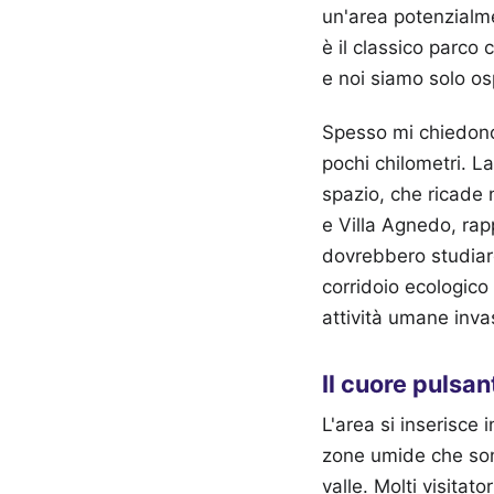
un'area potenzialme
è il classico parco 
e noi siamo solo osp
Spesso mi chiedono
pochi chilometri. La
spazio, che ricade 
e Villa Agnedo, rapp
dovrebbero studiare
corridoio ecologico 
attività umane inva
Il cuore pulsan
L'area si inserisce 
zone umide che sono
valle. Molti visitat