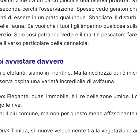
ostanziale tra un parco giochi e una riserva protetta. Ne
 seconda cerchi l'osservazione. Spesso vedo genitori che
inti di essere in un prato qualunque. Sbagliato. Il disturb
lla fauna. Se vuoi che i tuoi figli imparino qualcosa sul
ilenzio. Solo così potranno vedere il martin pescatore fare 
 il verso particolare della cannaiola.
i avvistare davvero
i o elefanti, siamo in Trentino. Ma la ricchezza qui è mic
serva ospita una varietà incredibile di avifauna.
no
: Elegante, quasi immobile, è il re delle zone umide. 
o le rive.
e
: Il più comune, ma non per questo meno affascinante n
cqua
: Timida, si muove velocemente tra la vegetazione a