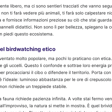
ente libero, ma ci sono sentieri tracciati che vanno segu
 non ti farà vedere più animali, ti farà solo calpestare ni
a e fornisce informazioni preziose su ciò che stai guarda
pannelli didattici. Non sono lì per bellezza, spiegano la 
 in piedi questo ecosistema.
el birdwatching etico
iventato molto popolare, ma pochi lo praticano con etica
are gli uccelli. Questo li confonde e sottrae loro energia 
 procacciarsi il cibo o difendere il territorio. Porta co
 l'ideale: luminoso abbastanza per le ore di crepuscolo
on richiede un treppiede stabile.
a fauna richiede pazienza infinita. A volte stai fermo ven
all'improvviso, la natura si mette in mostra. È quel brivi