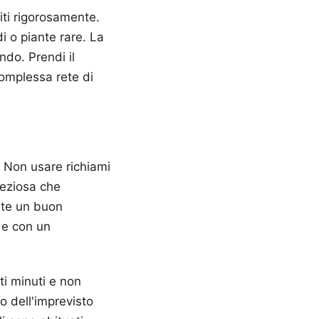
iti rigorosamente.
di o piante rare. La
ndo. Prendi il
complessa rete di
. Non usare richiami
preziosa che
n te un buon
 e con un
ti minuti e non
do dell'imprevisto