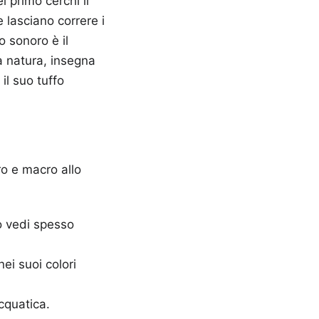
l primo cerchi il
 lasciano correre i
o sonoro è il
la natura, insegna
il suo tuffo
ro e macro allo
Lo vedi spesso
ei suoi colori
cquatica.