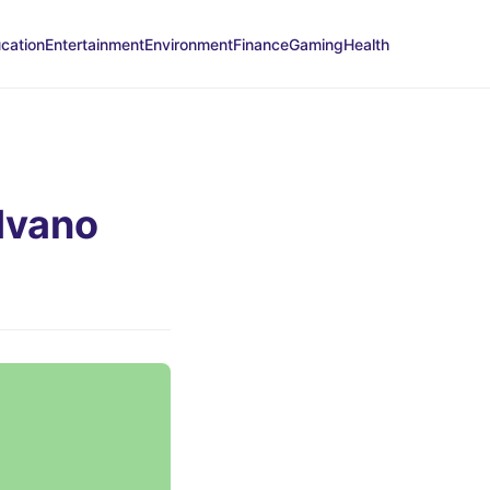
cation
Entertainment
Environment
Finance
Gaming
Health
Ivano