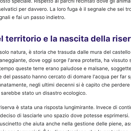
sto speciale. Rispetto ai parchi recintati dove gli animal
elvatici per davvero. La loro fuga è il segnale che sei t
nali e fai un passo indietro.
l territorio e la nascita della rise
solo natura, è storia che trasuda dalle mura del castell
ianeggiante, dove oggi sorge l'area protetta, ha vissuto s
 tempo queste terre erano paludose e malsane, soggette 
e del passato hanno cercato di domare l'acqua per far 
rtunatamente, negli ultimi decenni si è capito che perde
sarebbe stato un disastro ecologico.
riserva è stata una risposta lungimirante. Invece di conti
è deciso di lasciarle uno spazio dove potesse esprimersi
uscinetto che aiuta anche nella gestione delle piene, a