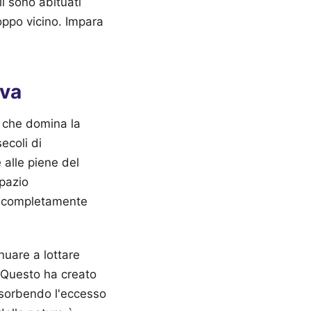
i sono abituati
roppo vicino. Impara
rva
o che domina la
ecoli di
alle piene del
spazio
re completamente
nuare a lottare
. Questo ha creato
ssorbendo l'eccesso