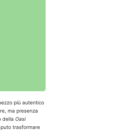
 pezzo più autentico
more, ma presenza
o della
Oasi
aputo trasformare