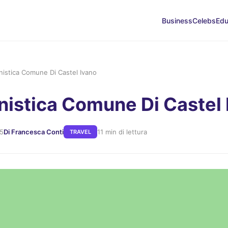
Business
Celebs
Edu
nistica Comune Di Castel Ivano
nistica Comune Di Castel 
25
Di Francesca Conti
11 min di lettura
TRAVEL