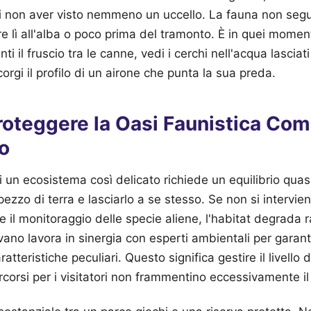
 non aver visto nemmeno un uccello. La fauna non segue 
re lì all'alba o poco prima del tramonto. È in quei moment
ti il fruscio tra le canne, vedi i cerchi nell'acqua lascia
corgi il profilo di un airone che punta la sua preda.
roteggere la Oasi Faunistica Co
o
un ecosistema così delicato richiede un equilibrio quas
ezzo di terra e lasciarlo a se stesso. Se non si intervie
 e il monitoraggio delle specie aliene, l'habitat degrada 
ano lavora in sinergia con esperti ambientali per garanti
tteristiche peculiari. Questo significa gestire il livello 
rcorsi per i visitatori non frammentino eccessivamente il t