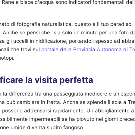
: Rane e bisce d'acqua sono indicatori fondamentali dell
to di fotografia naturalistica, questo è il tuo paradiso.
. Anche se pensi che "sia solo un minuto per una foto dall
zza gli uccelli in nidificazione, portandoli spesso ad ab
ocali che trovi sul
portale della Provincia Autonoma di T
iotopi.
icare la visita perfetta
fa la differenza tra una passeggiata mediocre e un'espe
na può cambiare in fretta. Anche se splende il sole a Tren
 possono addensarsi rapidamente. Un abbigliamento a s
ibilmente impermeabili se ha piovuto nei giorni precede
 zone umide diventa subito fangoso.