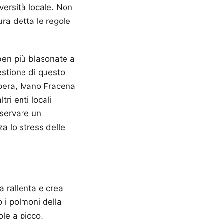
versità locale. Non
ura detta le regole
ben più blasonate a
gestione di questo
Spera, Ivano Fracena
ri enti locali
eservare un
za lo stress delle
a rallenta e crea
 i polmoni della
ole a picco,