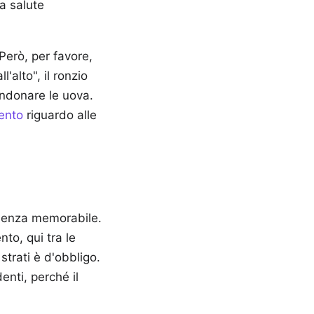
a salute
 Però, per favore,
'alto", il ronzio
bandonare le uova.
rento
riguardo alle
rienza memorabile.
to, qui tra le
trati è d'obbligo.
nti, perché il