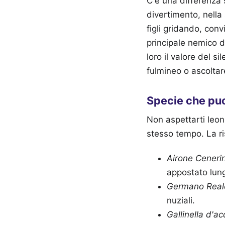
C'è una differenza s
divertimento, nella
figli gridando, conv
principale nemico de
loro il valore del s
fulmineo o ascoltare
Specie che puo
Non aspettarti leon
stesso tempo. La ri
Airone Ceneri
appostato lung
Germano Real
nuziali.
Gallinella d'a