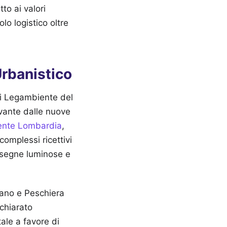
to ai valori
lo logistico oltre
Urbanistico
 di Legambiente del
vante dalle nuove
nte Lombardia
,
complessi ricettivi
insegne luminose e
nzano e Peschiera
ichiarato
ale a favore di