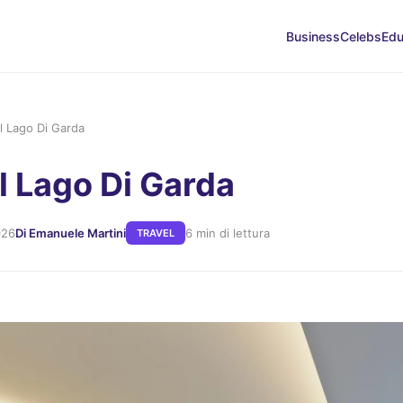
Business
Celebs
Edu
l Lago Di Garda
l Lago Di Garda
026
Di Emanuele Martini
6 min di lettura
TRAVEL