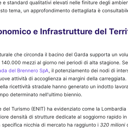
e e standard qualitativi elevati nelle finiture degli ambie
esto tema, un approfondimento dettagliata è consultabi
nomico e Infrastrutture del Terri
utturale che circonda il bacino del Garda supporta un volu
n 140.000 mezzi al giorno nei periodi di alta stagione. Se
ada del Brennero SpA
, il potenziamento dei nodi di inte
ove attività di accoglienza ai margini della carreggiata. 
della ricettività stradale hanno generato un indotto lavor
empo determinato nell'ultimo biennio.
 del Turismo (ENIT) ha evidenziato come la Lombardia e
ore densità di strutture dedicate al soggiorno rapido in It
specifica nicchia di mercato ha raggiunto i
320 milioni
d