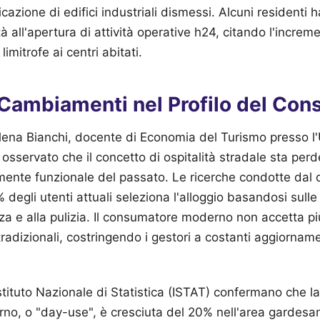
ificazione di edifici industriali dismessi. Alcuni resident
tà all'apertura di attività operative h24, citando l'incre
imitrofe ai centri abitati.
 Cambiamenti nel Profilo del Co
ena Bianchi, docente di Economia del Turismo presso l'U
 osservato che il concetto di ospitalità stradale sta per
ente funzionale del passato. Le ricerche condotte dal 
degli utenti attuali seleziona l'alloggio basandosi sulle 
zza e alla pulizia. Il consumatore moderno non accetta pi
 tradizionali, costringendo i gestori a costanti aggiorname
'Istituto Nazionale di Statistica (ISTAT) confermano che 
rno, o "day-use", è cresciuta del 20% nell'area gardesa