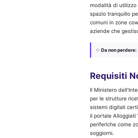
modalità di utilizz
spazio tranquillo pe
comuni in zone cowo
aziende che gestisc
✨
Da non perdere:
Requisiti N
Il Ministero dell'In
per le strutture ric
sistemi digitali cer
il portale Alloggiat
periferiche come zo
soggiorni.