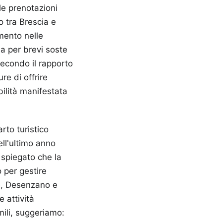
le prenotazioni
o tra Brescia e
mento nelle
da per brevi soste
 Secondo il rapporto
re di offrire
bilità manifestata
rto turistico
ell'ultimo anno
 spiegato che la
 per gestire
ne, Desenzano e
 attività
ili, suggeriamo: