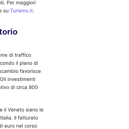
nti.
Per maggiori
le su
Turismo.it
.
torio
me di traffico
condo il piano di
rscambio favorisce
Gli investimenti
ativo di circa 800
 il Veneto siano le
alia. Il fatturato
i euro nel corso