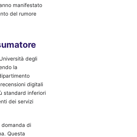
i hanno manifestato
mento del rumore
nsumatore
niversità degli
dendo la
dipartimento
recensioni digitali
ù standard inferiori
nti dei servizi
la domanda di
na. Questa