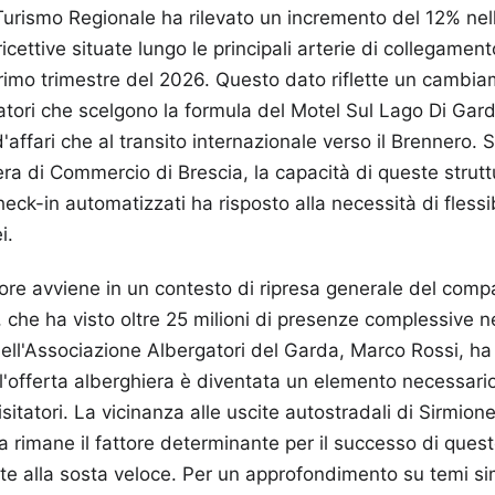
Turismo Regionale ha rilevato un incremento del 12% nel
ricettive situate lungo le principali arterie di collegament
rimo trimestre del 2026. Questo dato riflette un cambia
iatori che scelgono la formula del Motel Sul Lago Di Gar
 d'affari che al transito internazionale verso il Brennero.
a di Commercio di Brescia, la capacità di queste struttu
eck-in automatizzati ha risposto alla necessità di flessi
i.
tore avviene in un contesto di ripresa generale del compa
, che ha visto oltre 25 milioni di presenze complessive n
e dell'Associazione Albergatori del Garda, Marco Rossi, ha
ll'offerta alberghiera è diventata un elemento necessario
isitatori. La vicinanza alle uscite autostradali di Sirmio
 rimane il fattore determinante per il successo di queste
te alla sosta veloce.
Per un approfondimento su temi sim