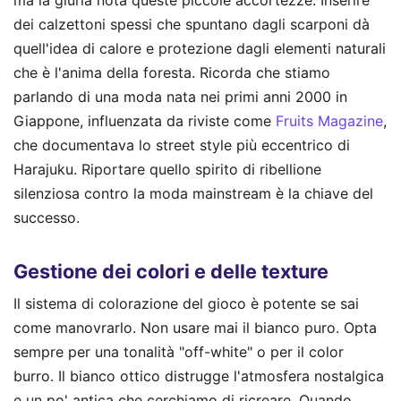
ma la giuria nota queste piccole accortezze. Inserire
dei calzettoni spessi che spuntano dagli scarponi dà
quell'idea di calore e protezione dagli elementi naturali
che è l'anima della foresta. Ricorda che stiamo
parlando di una moda nata nei primi anni 2000 in
Giappone, influenzata da riviste come
Fruits Magazine
,
che documentava lo street style più eccentrico di
Harajuku. Riportare quello spirito di ribellione
silenziosa contro la moda mainstream è la chiave del
successo.
Gestione dei colori e delle texture
Il sistema di colorazione del gioco è potente se sai
come manovrarlo. Non usare mai il bianco puro. Opta
sempre per una tonalità "off-white" o per il color
burro. Il bianco ottico distrugge l'atmosfera nostalgica
e un po' antica che cerchiamo di ricreare. Quando