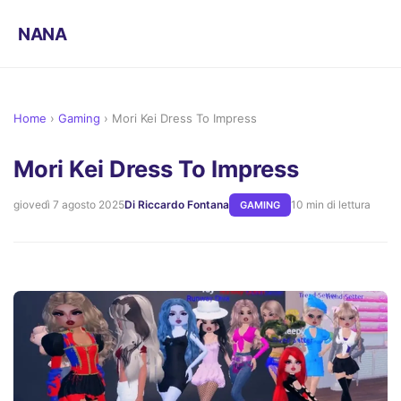
NANA
Home
›
Gaming
›
Mori Kei Dress To Impress
Mori Kei Dress To Impress
giovedì 7 agosto 2025
Di Riccardo Fontana
10 min di lettura
GAMING