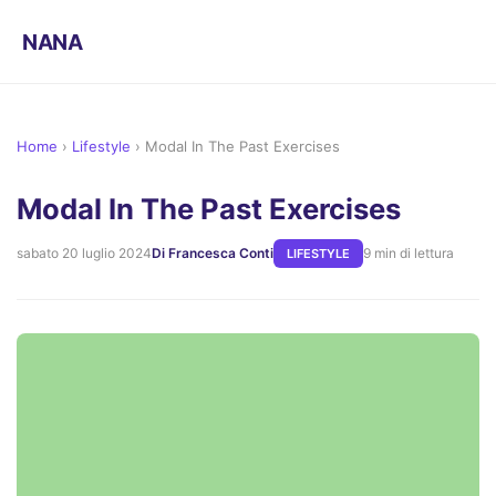
NANA
Home
›
Lifestyle
›
Modal In The Past Exercises
Modal In The Past Exercises
sabato 20 luglio 2024
Di Francesca Conti
9 min di lettura
LIFESTYLE