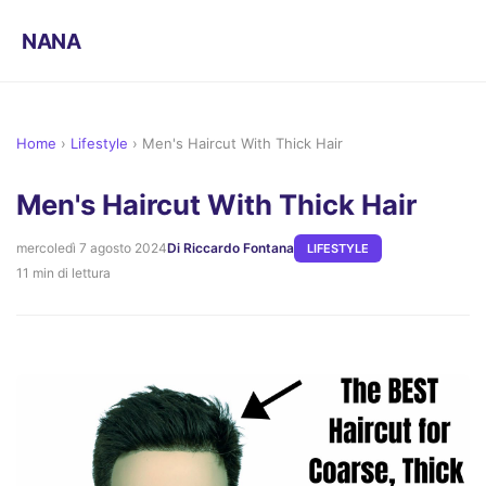
NANA
Home
›
Lifestyle
›
Men's Haircut With Thick Hair
Men's Haircut With Thick Hair
mercoledì 7 agosto 2024
Di Riccardo Fontana
LIFESTYLE
11 min di lettura