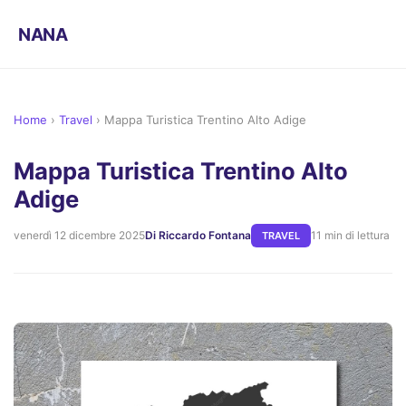
NANA
Home
›
Travel
›
Mappa Turistica Trentino Alto Adige
Mappa Turistica Trentino Alto
Adige
venerdì 12 dicembre 2025
Di Riccardo Fontana
11 min di lettura
TRAVEL