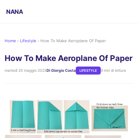
NANA
Home
›
Lifestyle
›
How To Make Aeroplane Of Paper
How To Make Aeroplane Of Paper
martedì 20 maggio 2025
Di Giorgio Costa
9 min di lettura
LIFESTYLE