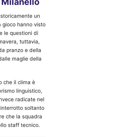
 Milanello
è storicamente un
a gioco hanno visto
e le questioni di
avera, tuttavia,
 da pranzo e della
alle maglie della
 che il clima è
rismo linguistico,
nvece radicate nel
 interrotto soltanto
re che la squadra
lo staff tecnico.