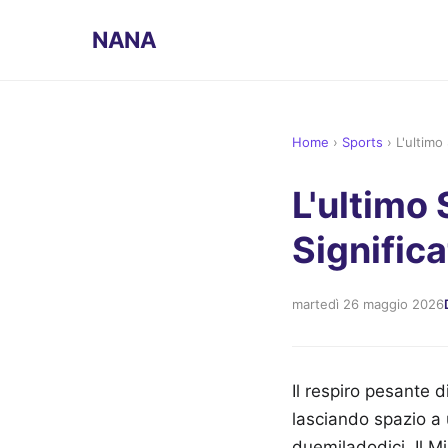
NANA
Home
›
Sports
›
L'ultimo 
L'ultimo 
Significa
martedì 26 maggio 2026
Il respiro pesante 
lasciando spazio a 
duemiladodici. Il M