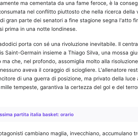
amente ma cementata da una fame feroce, è la consegu
consumata nel conflitto piuttosto che nella ricerca della 
di gran parte dei senatori a fine stagione segna l'atto 
esi prima in una notte londinese.
adodici porta con sé una rivoluzione inevitabile. Il cent
is Saint-Germain insieme a Thiago Silva, una mossa gius
o ma che, nel profondo, assomiglia molto alla risoluzione 
essuno aveva il coraggio di sciogliere. L'allenatore rest
itore di una guerra di posizione, ma privato della luce
 mille tempeste, garantiva la certezza del gol e del terro
ssima partita italia basket: orario
rotagonisti cambiano maglia, invecchiano, accumulano trof