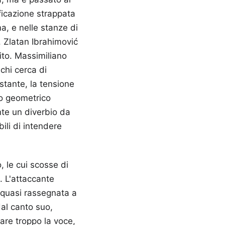
ficazione strappata
ma, e nelle stanze di
o. Zlatan Ibrahimović
ito. Massimiliano
 chi cerca di
stante, la tensione
mo geometrico
nte un diverbio da
ili di intendere
, le cui scosse di
. L'attaccante
 quasi rassegnata a
 dal canto suo,
are troppo la voce,