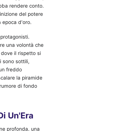
debba rendere conto.
inizione del potere
a epoca d'oro.
protagonisti.
rre una volontà che
ove il rispetto si
sono sottili,
 un freddo
scalare la piramide
 rumore di fondo
Di Un'Era
one profonda, una