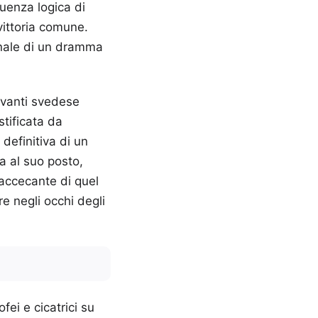
enza logica di
vittoria comune.
finale di un dramma
ravanti svedese
tificata da
definitiva di un
a al suo posto,
 accecante di quel
re negli occhi degli
ei e cicatrici su