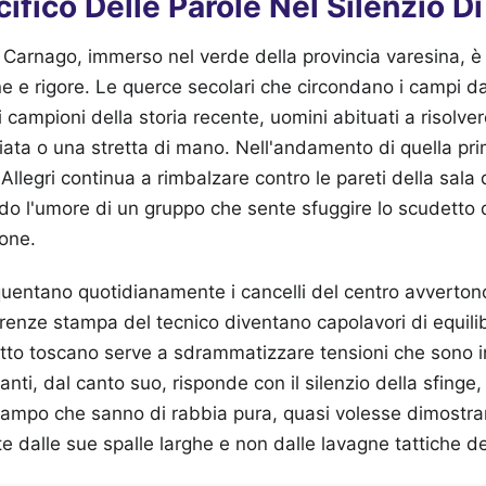
cifico Delle Parole Nel Silenzio Di
di Carnago, immerso nel verde della provincia varesina, 
e e rigore. Le querce secolari che circondano i campi d
 campioni della storia recente, uomini abituati a risolver
ta o una stretta di mano. Nell'andamento di quella prim
a Allegri continua a rimbalzare contro le pareti della sala
do l'umore di un gruppo che sente sfuggire lo scudetto d
ione.
requentano quotidianamente i cancelli del centro avvertono
enze stampa del tecnico diventano capolavori di equilib
etto toscano serve a sdrammatizzare tensioni che sono i
anti, dal canto suo, risponde con il silenzio della sfinge,
 campo che sanno di rabbia pura, quasi volesse dimostra
 dalle sue spalle larghe e non dalle lavagne tattiche del