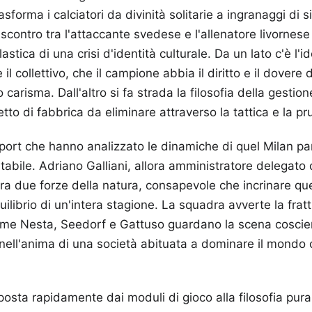
forma i calciatori da divinità solitarie a ingranaggi di s
scontro tra l'attaccante svedese e l'allenatore livornese
stica di una crisi d'identità culturale. Da un lato c'è l'id
l collettivo, che il campione abbia il diritto e il dovere 
o carisma. Dall'altro si fa strada la filosofia della gestio
tto di fabbrica da eliminare attraverso la tattica e la p
 sport che hanno analizzato le dinamiche di quel Milan pa
tabile. Adriano Galliani, allora amministratore delegato d
ra due forze della natura, consapevole che incrinare que
librio di un'intera stagione. La squadra avverte la fratt
come Nesta, Seedorf e Gattuso guardano la scena coscien
nell'anima di una società abituata a dominare il mondo c
posta rapidamente dai moduli di gioco alla filosofia pura