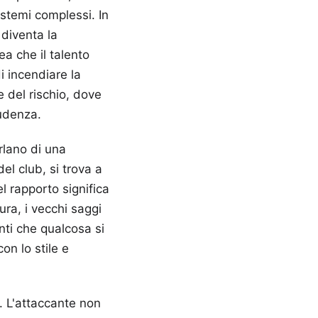
istemi complessi. In
 diventa la
ea che il talento
di incendiare la
ne del rischio, dove
rudenza.
rlano di una
el club, si trova a
l rapporto significa
ura, i vecchi saggi
ti che qualcosa si
on lo stile e
. L'attaccante non