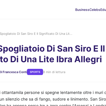
Business
Celebs
Edu
Spogliatoio Di San Siro E Il Significato Di Una Lit...
Spogliatoio Di San Siro E Il
to Di Una Lite Ibra Allegri
Di Francesca Conti
8 min di lettura
SPORTS
di ottantamila persone si spegne lentamente oltre i muri
un silenzio che sa di fango, sudore e linimento. San Sir
ilan ha appena perso tre a zero contro l'Arsenal a Londr