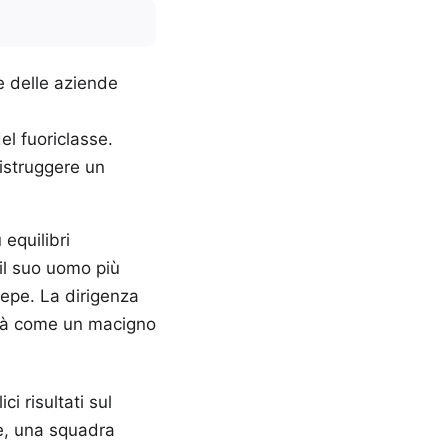
e delle aziende
el fuoriclasse.
istruggere un
 equilibri
il suo uomo più
repe. La dirigenza
erà come un macigno
i risultati sul
e, una squadra