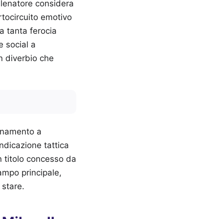
allenatore considera
rtocircuito emotivo
a tanta ferocia
e social a
un diverbio che
lenamento a
indicazione tattica
n titolo concesso da
campo principale,
 stare.