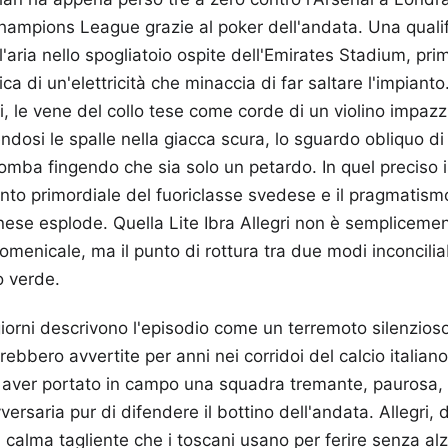
 Champions League grazie al poker dell'andata. Una quali
l'aria nello spogliatoio ospite dell'Emirates Stadium, pri
rica di un'elettricità che minaccia di far saltare l'impiant
ti, le vene del collo tese come corde di un violino impazz
endosi le spalle nella giacca scura, lo sguardo obliquo di
mba fingendo che sia solo un petardo. In quel preciso i
tinto primordiale del fuoriclasse svedese e il pragmatis
ornese esplode. Quella Lite Ibra Allegri non è sempliceme
enicale, ma il punto di rottura tra due modi inconciliab
o verde.
giorni descrivono l'episodio come un terremoto silenzioso
ebbero avvertite per anni nei corridoi del calcio italiano
di aver portato in campo una squadra tremante, paurosa,
avversaria pur di difendere il bottino dell'andata. Allegri,
 calma tagliente che i toscani usano per ferire senza alz