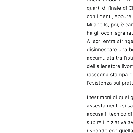
quarti di finale di
con i denti, eppure 
Milanello, poi, è ca
ha gli occhi sgrana
Allegri entra string
disinnescare una bo
accumulata tra l'is
dell'allenatore liv
rassegna stampa dom
l'esistenza sul prat
I testimoni di quei 
assestamento si sar
accusa il tecnico 
subire l'iniziativa 
risponde con quella