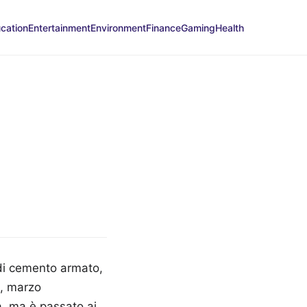
cation
Entertainment
Environment
Finance
Gaming
Health
 di cemento armato,
o, marzo
a, ma è passato ai