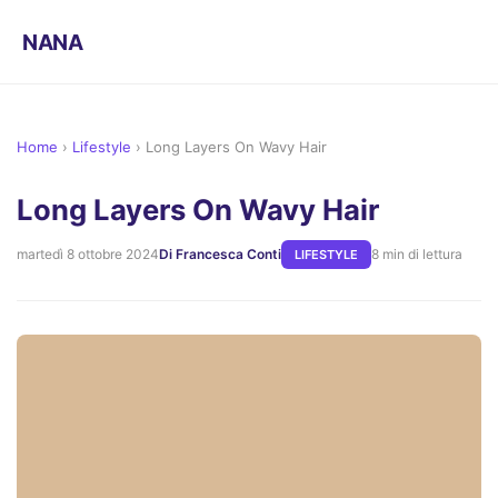
NANA
Home
›
Lifestyle
›
Long Layers On Wavy Hair
Long Layers On Wavy Hair
martedì 8 ottobre 2024
Di Francesca Conti
8 min di lettura
LIFESTYLE