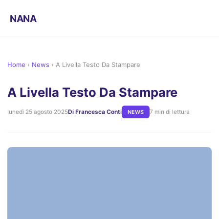
NANA
Home
›
News
›
A Livella Testo Da Stampare
A Livella Testo Da Stampare
lunedì 25 agosto 2025
Di Francesca Conti
7 min di lettura
NEWS