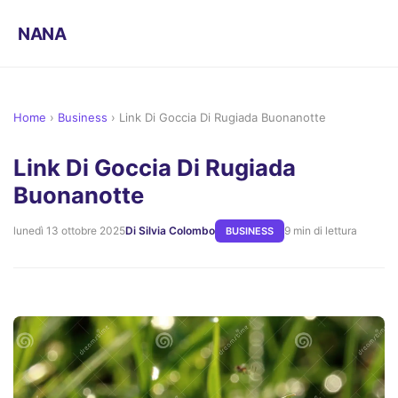
NANA
Home
›
Business
›
Link Di Goccia Di Rugiada Buonanotte
Link Di Goccia Di Rugiada
Buonanotte
lunedì 13 ottobre 2025
Di Silvia Colombo
9 min di lettura
BUSINESS