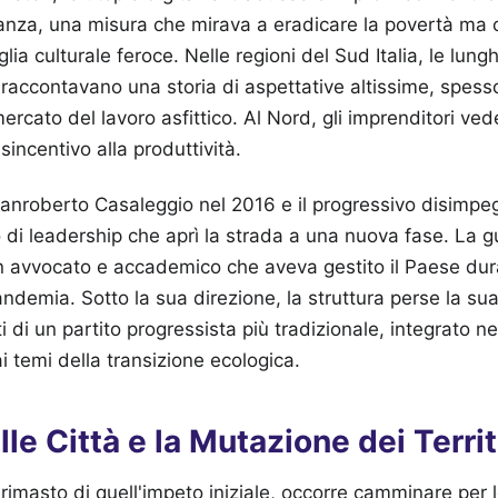
anza, una misura che mirava a eradicare la povertà ma c
lia culturale feroce. Nelle regioni del Sud Italia, le lungh
o raccontavano una storia di aspettative altissime, spess
ercato del lavoro asfittico. Al Nord, gli imprenditori ved
incentivo alla produttività.
anroberto Casaleggio nel 2016 e il progressivo disimpeg
 di leadership che aprì la strada a una nuova fase. La 
 avvocato e accademico che aveva gestito il Paese dur
ndemia. Sotto la sua direzione, la struttura perse la sua
i di un partito progressista più tradizionale, integrato n
i temi della transizione ecologica.
lle Città e la Mutazione dei Territ
 rimasto di quell'impeto iniziale, occorre camminare per