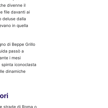
he divenne il
e file davanti ai
o deluse dalla
evano in quella
no di Beppe Grillo
guida passò a
ante i mesi
 spinta iconoclasta
elle dinamiche
ori
 le strade di Roma o