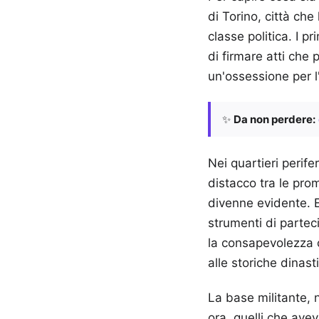
di Torino, città ch
classe politica. I p
di firmare atti che 
un'ossessione per 
✨
Da non perdere:
Nei quartieri perife
distacco tra le prome
divenne evidente. E
strumenti di partec
la consapevolezza 
alle storiche dinasti
La base militante, n
ora, quelli che ave