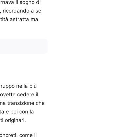
rnava il sogno di
, ricordando a se
ntità astratta ma
gruppo nella più
ovette cedere il
una transizione che
ta e poi con la
 originari.
oncreti, come il