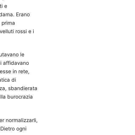
i e
adama. Erano
o prima
lluti rossi e i
iutavano le
si affidavano
esse in rete,
tica di
za, sbandierata
lla burocrazia
er normalizzarli,
Dietro ogni