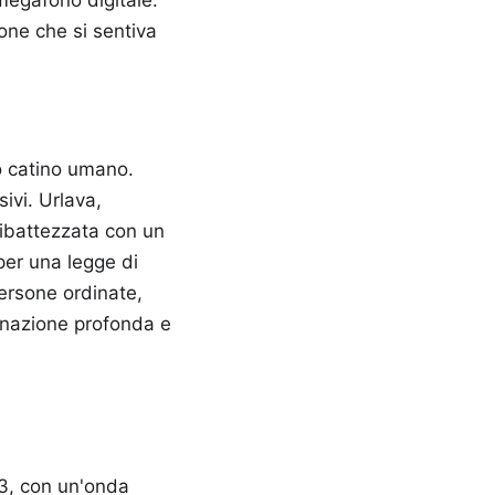
 megafono digitale.
one che si sentiva
o catino umano.
sivi. Urlava,
 ribattezzata con un
per una legge di
persone ordinate,
ignazione profonda e
13, con un'onda