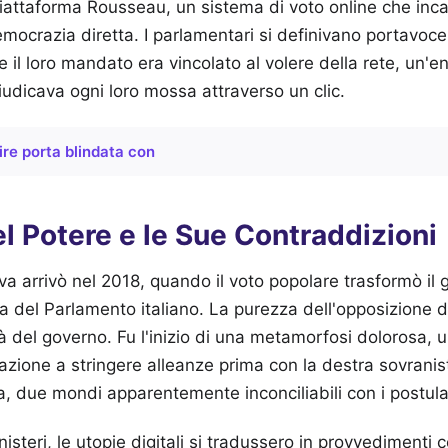
piattaforma Rousseau, un sistema di voto online che inca
mocrazia diretta. I parlamentari si definivano portavoce
che il loro mandato era vincolato al volere della rete, un'e
udicava ogni loro mossa attraverso un clic.
ire porta blindata con
l Potere e le Sue Contraddizioni
va arrivò nel 2018, quando il voto popolare trasformò il 
ca del Parlamento italiano. La purezza dell'opposizione d
à del governo. Fu l'inizio di una metamorfosi dolorosa, 
zazione a stringere alleanze prima con la destra sovranis
a, due mondi apparentemente inconciliabili con i postulati
isteri, le utopie digitali si tradussero in provvedimenti c