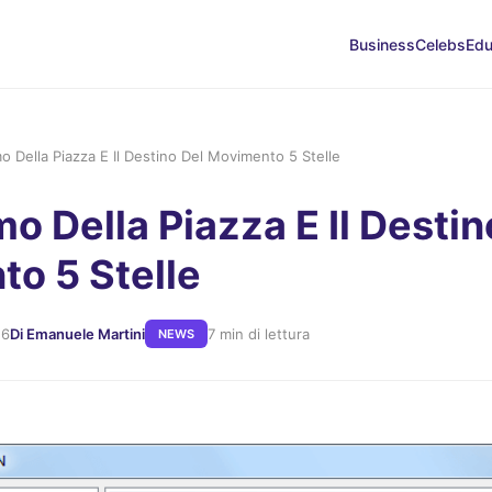
Business
Celebs
Edu
mo Della Piazza E Il Destino Del Movimento 5 Stelle
mo Della Piazza E Il Destin
o 5 Stelle
26
Di Emanuele Martini
7 min di lettura
NEWS