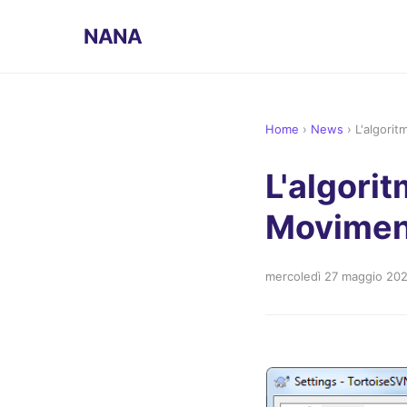
NANA
Home
›
News
›
L'algorit
L'algorit
Moviment
mercoledì 27 maggio 20