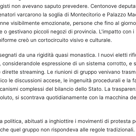
ggisti non avevano saputo prevedere. Centonove deputat
enatori varcarono la soglia di Montecitorio e Palazzo M
onne visibilmente emozionate, persone che fino al giorn
 gestivano piccoli negozi di provincia. L'impatto con i ve
iforme creò un cortocircuito visivo e culturale.
segnati da una rigidità quasi monastica. I nuovi eletti rif
ve, considerandole espressione di un sistema corrotto, e 
 dirette streaming. Le riunioni di gruppo venivano trasm
co le discussioni accese, le ingenuità procedurali e la fa
anismi complessi del bilancio dello Stato. La trasparen
oluto, si scontrava quotidianamente con la macchina de
la politica, abituati a inghiottire i movimenti di protesta p
he quel gruppo non rispondeva alle regole tradizionali. 