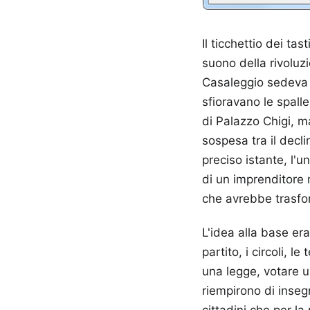
Il ticchettio dei ta
suono della rivoluz
Casaleggio sedeva d
sfioravano le spall
di Palazzo Chigi, ma 
sospesa tra il decli
preciso istante, l'u
di un imprenditore 
che avrebbe trasfor
L'idea alla base era
partito, i circoli, 
una legge, votare u
riempirono di inseg