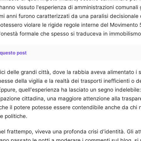
e hanno vissuto l'esperienza di amministrazioni comunali
rimi anni furono caratterizzati da una paralisi decisionale
potessero violare le rigide regole interne del Movimento 5
l'onestà formale che spesso si traduceva in immobilismo
questo post
rici delle grandi città, dove la rabbia aveva alimentato i su
sse della vigilia e la realtà dei trasporti inefficienti o dei
ppure, quell'esperienza ha lasciato un segno indelebile: 
ipazione cittadina, una maggiore attenzione alla traspar
che il potere potesse essere contendibile anche da chi
e politiche.
el frattempo, viveva una profonda crisi d'identità. Gli att
vano passato le notti a moderare i commenti sul blog, si