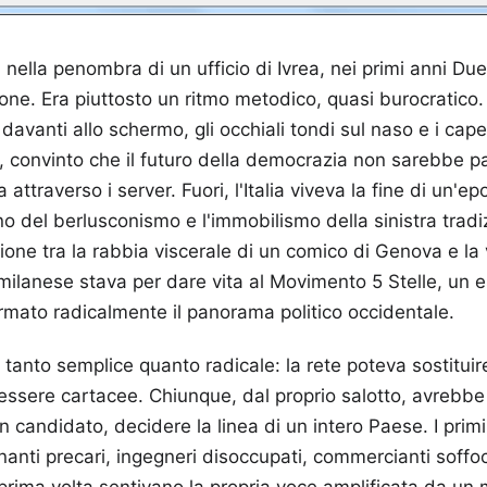
sti nella penombra di un ufficio di Ivrea, nei primi anni Du
ione. Era piuttosto un ritmo metodico, quasi burocratico
avanti allo schermo, gli occhiali tondi sul naso e i capel
e, convinto che il futuro della democrazia non sarebbe pa
attraverso i server. Fuori, l'Italia viveva la fine di un'ep
no del berlusconismo e l'immobilismo della sinistra tradiz
nione tra la rabbia viscerale di un comico di Genova e la
milanese stava per dare vita al Movimento 5 Stelle, un 
mato radicalmente il panorama politico occidentale.
 tanto semplice quanto radicale: la rete poteva sostituire
le tessere cartacee. Chiunque, dal proprio salotto, avrebb
n candidato, decidere la linea di un intero Paese. I prim
nanti precari, ingegneri disoccupati, commercianti soffoc