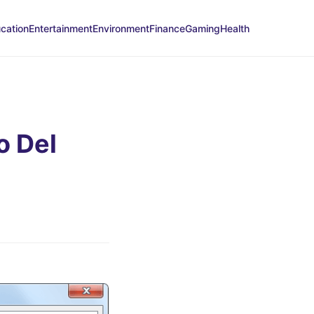
cation
Entertainment
Environment
Finance
Gaming
Health
o Del