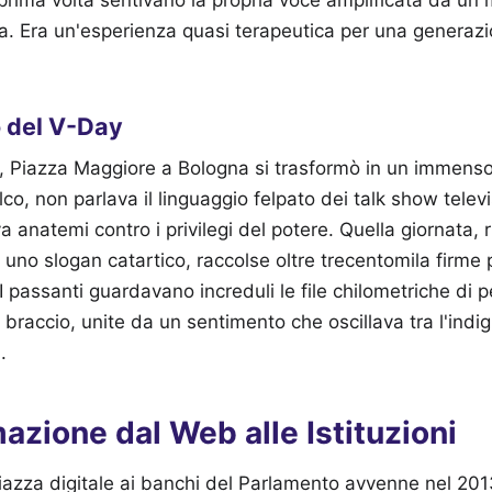
a prima volta sentivano la propria voce amplificata da un
ca. Era un'esperienza quasi terapeutica per una generazi
vo del V-Day
, Piazza Maggiore a Bologna si trasformò in un immens
lco, non parlava il linguaggio felpato dei talk show televi
a anatemi contro i privilegi del potere. Quella giornata,
 uno slogan catartico, raccolse oltre trecentomila firme 
 I passanti guardavano increduli le file chilometriche di 
il braccio, unite da un sentimento che oscillava tra l'ind
.
azione dal Web alle Istituzioni
piazza digitale ai banchi del Parlamento avvenne nel 20