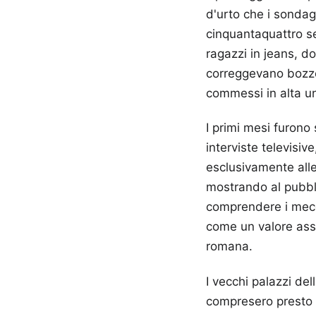
d'urto che i sonda
cinquantaquattro s
ragazzi in jeans, d
correggevano bozze o
commessi in alta un
I primi mesi furono 
interviste televisi
esclusivamente alle
mostrando al pubbli
comprendere i mecc
come un valore ass
romana.
I vecchi palazzi del
compresero presto c