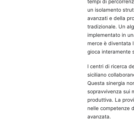
tempi di percorrenz
un isolamento strut
avanzati e della pro
tradizionale. Un alg
implementato in una
merce è diventata l
gioca interamente 
I centri di ricerca d
siciliano collabora
Questa sinergia non
sopravvivenza sui me
produttiva. La prov
nelle competenze di
avanzata.