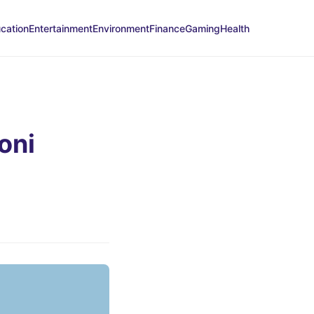
cation
Entertainment
Environment
Finance
Gaming
Health
oni