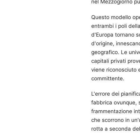
nel Mezzogiorno pur
Questo modello ope
entrambi i poli del
d'Europa tornano so
d'origine, innescan
geografico. Le unive
capitali privati pro
viene riconosciuto
committente.
L'errore dei pianifi
fabbrica ovunque, s
frammentazione inte
che scorrono in un'
rotta a seconda del