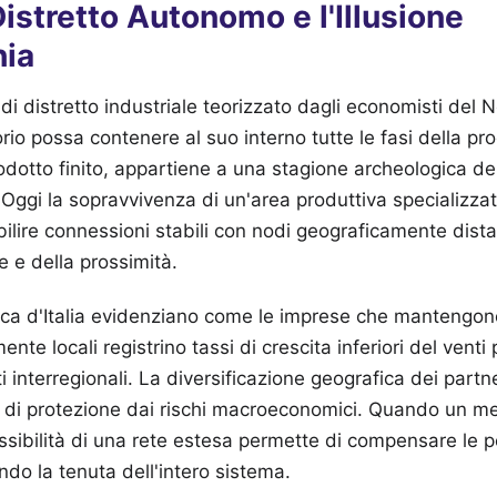
 Distretto Autonomo e l'Illusione
hia
o di distretto industriale teorizzato dagli economisti del
orio possa contenere al suo interno tutte le fasi della pr
odotto finito, appartiene a una stagione archeologica de
o. Oggi la sopravvivenza di un'area produttiva specializza
bilire connessioni stabili con nodi geograficamente dista
e e della prossimità.
anca d'Italia evidenziano come le imprese che mantengon
ente locali registrino tassi di crescita inferiori del venti
eti interregionali. La diversificazione geografica dei part
 di protezione dai rischi macroeconomici. Quando un me
lessibilità di una rete estesa permette di compensare le p
endo la tenuta dell'intero sistema.