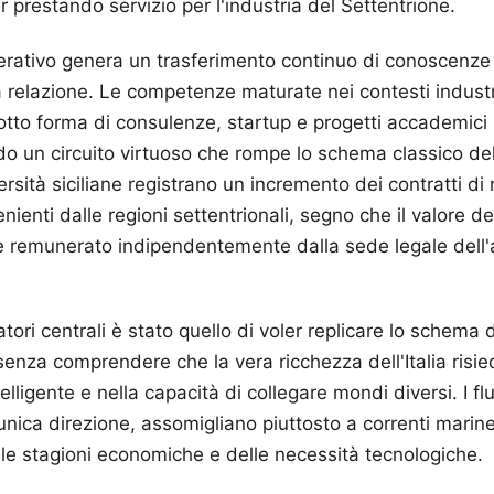
 prestando servizio per l'industria del Settentrione.
rativo genera un trasferimento continuo di conoscenze 
la relazione. Le competenze maturate nei contesti industr
tto forma di consulenze, startup e progetti accademici ne
do un circuito virtuoso che rompe lo schema classico de
rsità siciliane registrano un incremento dei contratti di 
venienti dalle regioni settentrionali, segno che il valore 
 e remunerato indipendentemente dalla sede legale dell
catori centrali è stato quello di voler replicare lo schema
enza comprendere che la vera ricchezza dell'Italia risie
lligente e nella capacità di collegare mondi diversi. I fl
unica direzione, assomigliano piuttosto a correnti marin
le stagioni economiche e delle necessità tecnologiche.