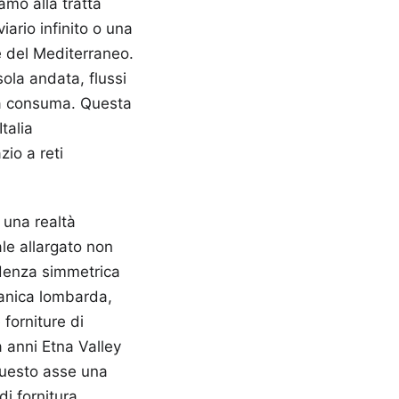
amo alla tratta
ario infinito o una
re del Mediterraneo.
sola andata, flussi
tra consuma. Questa
talia
zio a reti
 una realtà
ale allargato non
ndenza simmetrica
canica lombarda,
 forniture di
a anni Etna Valley
 questo asse una
i fornitura