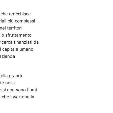
che arricchisce
iali più complessi
i territori
llo sfruttamento
ricerca finanziati da
del capitale umano
'azienda
 della grande
de nella
ussi non sono fiumi
e che invertono la