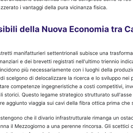
erato i vantaggi della pura vicinanza fisica.
isibili della Nuova Economia tra C
stretti manifatturieri settentrionali subisce una trasform
finanziari e dei brevetti registrati nell'ultimo triennio indic
incidono più necessariamente con i luoghi della produzi
i scelgono di delocalizzare la ricerca e lo sviluppo nei po
ettare competenze ingegneristiche a costi competitivi, in
ali storici. Questo legame strategico strutturato sull'ass
re aggiunto viaggia sui cavi della fibra ottica prima che 
ostengono che il divario infrastrutturale rimanga un osta
nna il Mezzogiorno a una perenne rincorsa. Gli scettici 