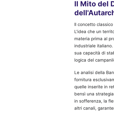
Il Mito del
dell'Autarc
Il concetto classic
L'idea che un territ
materia prima al pr
industriale italian
sua capacità di sta
logica del campanil
Le analisi della B
fornitura esclusivam
quelle inserite in r
bensì una strategia
in sofferenza, la f
altri canali, garant