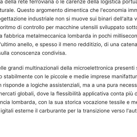
a della rete ferroviaria o le carenze della logistica port
turale. Questo argomento dimentica che l'economia imma
gettazione industriale non si muove sui binari dell'alta v
oritmo di controllo per macchine utensili sviluppato sott
 fabbrica metalmeccanica lombarda in pochi millisecondi
'ultimo anello, e spesso il meno redditizio, di una catena
sulla conoscenza condivisa.
elle grandi multinazionali della microelettronica presenti s
no stabilmente con le piccole e medie imprese manifattur
 risponde a logiche assistenziali, ma a una pura necessi
rcati globali, dove la flessibilità applicativa conta più 
incia lombarda, con la sua storica vocazione tessile e me
gitali esterne il carburante per la transizione verso l'a