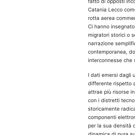
fatto di opposti inc
Catania Lecco come 
rotta aerea commerc
Ci hanno insegnato 
migratori storici o
narrazione semplifi
contemporanea, dove 
interconnesse che sf
I dati emersi dagli
differente rispetto 
attrae più risorse 
con i distretti tec
storicamente radicat
componenti elettron
per la sua densità 
dinamica di pura s