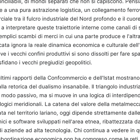
onciliabili, di mondi separati che non si capiscono. Pensi
a una pura astrazione logistica, un collegamento ferrovi
iale tra il fulcro industriale del Nord profondo e il cuo
a interpretare queste traiettorie interne come canali di 
 semplici scambi di merci in cui una parte produce e l'al
cata ignora la reale dinamica economica e culturale dell'I
i vecchi confini produttivi si sono dissolti per fare spa
idano i vecchi pregiudizi geopolitici.
 ultimi rapporti della Confcommercio e dell'Istat mostrano
alla retorica del dualismo insanabile. Il triangolo industri
in modo passivo, ma si muove in una logica di interdipe
nologici meridionali. La catena del valore della metalmec
a nel territorio lariano, oggi dipende strettamente dalle
ici e software sviluppati nell'area etnea, ribattezzata d
di aziende ad alta tecnologia. Chi continua a vedere in
ubordinazione economica non ha compreso come le reti d