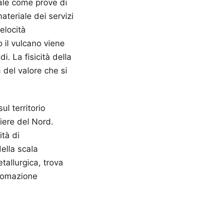
uale come prove di
teriale dei servizi
elocità
o il vulcano viene
. La fisicità della
 del valore che si
ul territorio
iere del Nord.
tà di
della scala
tallurgica, trova
utomazione