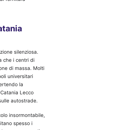
atania
azione silenziosa.
a che i centri di
one di massa. Molti
li universitari
vertendo la
e Catania Lecco
sulle autostrade.
colo insormontabile,
citano spesso i