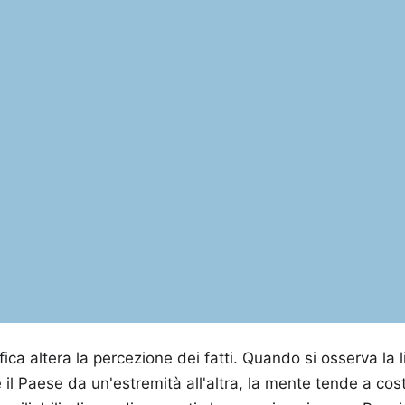
ica altera la percezione dei fatti. Quando si osserva la 
 il Paese da un'estremità all'altra, la mente tende a cos