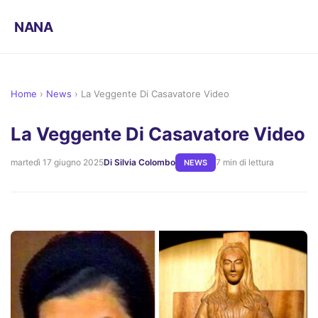
NANA
Home
›
News
›
La Veggente Di Casavatore Video
La Veggente Di Casavatore Video
martedì 17 giugno 2025
Di Silvia Colombo
7 min di lettura
NEWS