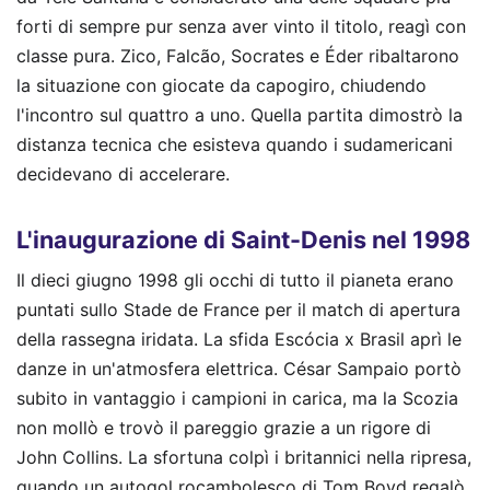
forti di sempre pur senza aver vinto il titolo, reagì con
classe pura. Zico, Falcão, Socrates e Éder ribaltarono
la situazione con giocate da capogiro, chiudendo
l'incontro sul quattro a uno. Quella partita dimostrò la
distanza tecnica che esisteva quando i sudamericani
decidevano di accelerare.
L'inaugurazione di Saint-Denis nel 1998
Il dieci giugno 1998 gli occhi di tutto il pianeta erano
puntati sullo Stade de France per il match di apertura
della rassegna iridata. La sfida Escócia x Brasil aprì le
danze in un'atmosfera elettrica. César Sampaio portò
subito in vantaggio i campioni in carica, ma la Scozia
non mollò e trovò il pareggio grazie a un rigore di
John Collins. La sfortuna colpì i britannici nella ripresa,
quando un autogol rocambolesco di Tom Boyd regalò