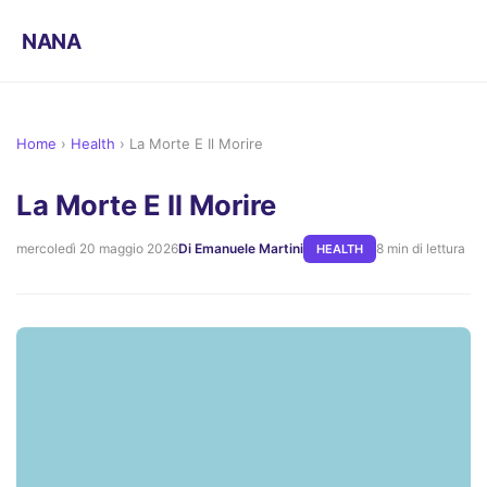
NANA
Home
›
Health
›
La Morte E Il Morire
La Morte E Il Morire
mercoledì 20 maggio 2026
Di Emanuele Martini
8 min di lettura
HEALTH