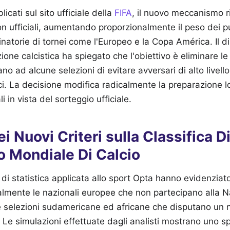
icati sul sito ufficiale della
FIFA
, il nuovo meccanismo ri
n ufficiali, aumentando proporzionalmente il peso dei pu
minatorie di tornei come l'Europeo e la Copa América. Il 
tuzione calcistica ha spiegato che l'obiettivo è eliminare l
 ad alcune selezioni di evitare avversari di alto livello
ci. La decisione modifica radicalmente la preparazione lo
i in vista del sorteggio ufficiale.
i Nuovi Criteri sulla Classifica D
 Mondiale Di Calcio
uto di statistica applicata allo sport Opta hanno evidenziat
almente le nazionali europee che non partecipano alla 
e selezioni sudamericane ed africane che disputano un
. Le simulazioni effettuate dagli analisti mostrano uno 