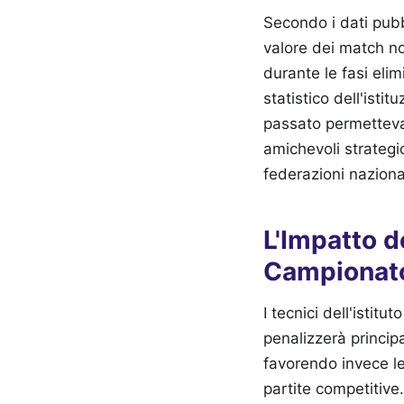
Secondo i dati pubbl
valore dei match no
durante le fasi eli
statistico dell'isti
passato permettevano
amichevoli strategi
federazioni nazional
L'Impatto de
Campionato
I tecnici dell'istit
penalizzerà princip
favorendo invece l
partite competitive