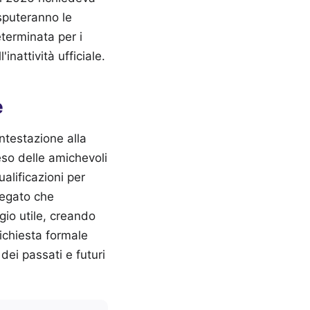
sputeranno le
terminata per i
nattività ufficiale.
e
ntestazione alla
so delle amichevoli
alificazioni per
iegato che
gio utile, creando
richiesta formale
dei passati e futuri