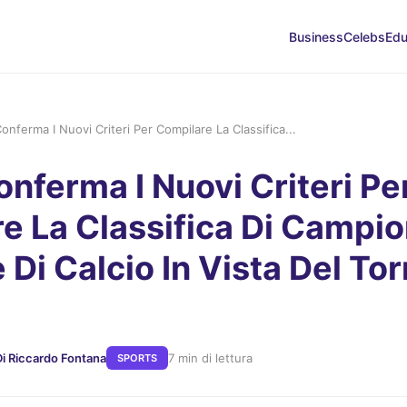
Business
Celebs
Edu
Conferma I Nuovi Criteri Per Compilare La Classifica...
onferma I Nuovi Criteri Pe
e La Classifica Di Campi
 Di Calcio In Vista Del To
Di Riccardo Fontana
7 min di lettura
SPORTS