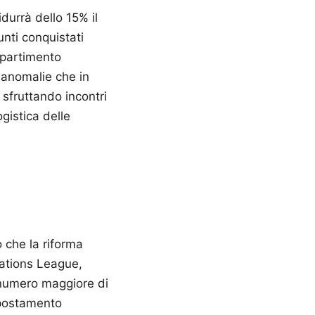
durrà dello 15% il
nti conquistati
dipartimento
e anomalie che in
 sfruttando incontri
gistica delle
i
o che la riforma
Nations League,
 numero maggiore di
spostamento