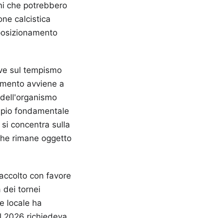
oni che potrebbero
one calcistica
 posizionamento
rve sul tempismo
lamento avviene a
e dell'organismo
cipio fondamentale
 si concentra sulla
 che rimane oggetto
accolto con favore
 dei tornei
ne locale ha
el 2026 richiedeva