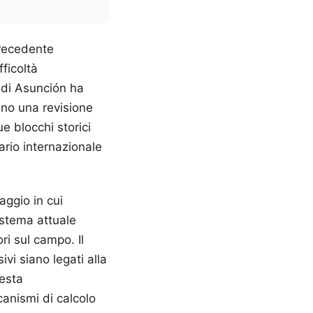
precedente
ficoltà
 di Asunción ha
cano una revisione
ue blocchi storici
ario internazionale
aggio in cui
sistema attuale
i sul campo. Il
vi siano legati alla
uesta
anismi di calcolo