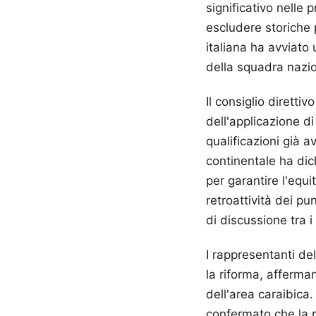
significativo nelle
escludere storiche 
italiana ha avviato
della squadra nazio
Il consiglio dirett
dell'applicazione d
qualificazioni già a
continentale ha dic
per garantire l'equi
retroattività dei p
di discussione tra i 
I rappresentanti de
la riforma, afferma
dell'area caraibica.
confermato che la p