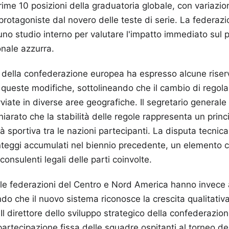
 prime 10 posizioni della graduatoria globale, con variazi
protagoniste dal novero delle teste di serie. La federazi
 uno studio interno per valutare l'impatto immediato sul
nale azzurra.
ivo della confederazione europea ha espresso alcune rise
i queste modifiche, sottolineando che il cambio di rego
vviate in diverse aree geografiche. Il segretario general
hiarato che la stabilità delle regole rappresenta un prin
tà sportiva tra le nazioni partecipanti. La disputa tecnica
unteggi accumulati nel biennio precedente, un elemento
consulenti legali delle parti coinvolte.
lle federazioni del Centro e Nord America hanno invece 
ndo che il nuovo sistema riconosce la crescita qualitativa
 Il direttore dello sviluppo strategico della confederazio
artecipazione fissa delle squadre ospitanti al torneo d