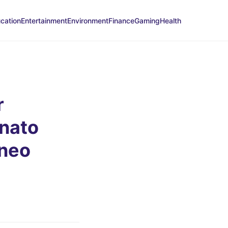
cation
Entertainment
Environment
Finance
Gaming
Health
r
onato
rneo