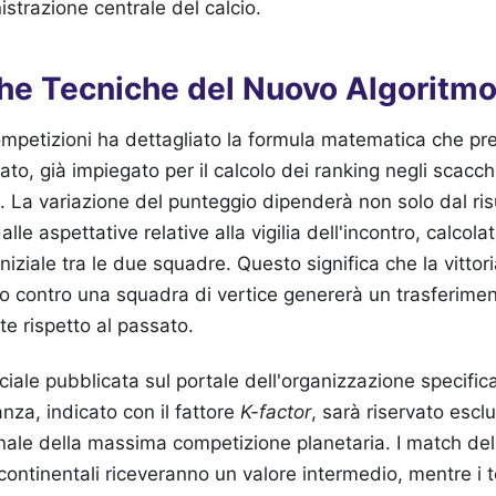
nistrazione centrale del calcio.
che Tecniche del Nuovo Algoritm
competizioni ha dettagliato la formula matematica che prev
to, già impiegato per il calcolo dei ranking negli scacchi
. La variazione del punteggio dipenderà non solo dal risu
lle aspettative relative alla vigilia dell'incontro, calcola
iniziale tra le due squadre. Questo significa che la vittor
o contro una squadra di vertice genererà un trasferime
te rispetto al passato.
ciale pubblicata sul portale dell'organizzazione specifica
za, indicato con il fattore
K-factor
, sarà riservato escl
finale della massima competizione planetaria. I match dell
 continentali riceveranno un valore intermedio, mentre i 