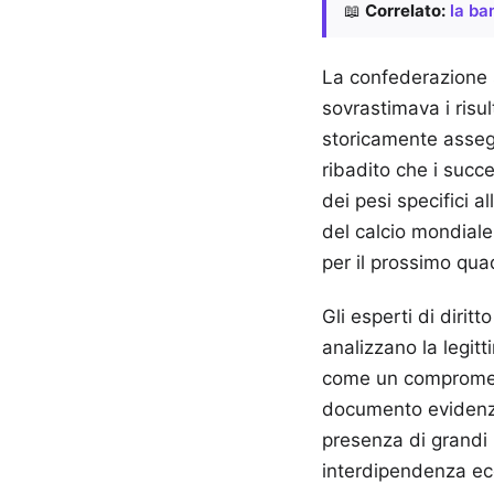
📖
Correlato:
la ba
La confederazione 
sovrastimava i risul
storicamente assegn
ribadito che i succe
dei pesi specifici al
del calcio mondiale 
per il prossimo qua
Gli esperti di dirit
analizzano la legitt
come un compromesso
documento evidenzia 
presenza di grandi 
interdipendenza ec