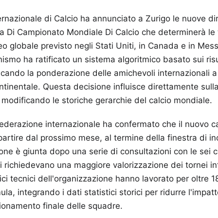
rnazionale di Calcio ha annunciato a Zurigo le nuove diret
fica Di Campionato Mondiale Di Calcio che determinerà le t
eo globale previsto negli Stati Uniti, in Canada e in Mess
ismo ha ratificato un sistema algoritmico basato sui risul
icando la ponderazione delle amichevoli internazionali a 
ontinentale. Questa decisione influisce direttamente sulla
, modificando le storiche gerarchie del calcio mondiale.
 federazione internazionale ha confermato che il nuovo 
partire dal prossimo mese, al termine della finestra di inc
ione è giunta dopo una serie di consultazioni con le sei 
li richiedevano una maggiore valorizzazione dei tornei int
fici tecnici dell'organizzazione hanno lavorato per oltre 1
la, integrando i dati statistici storici per ridurre l'impatt
zionamento finale delle squadre.