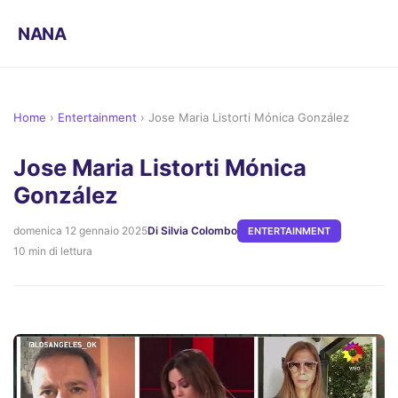
NANA
Home
›
Entertainment
›
Jose Maria Listorti Mónica González
Jose Maria Listorti Mónica
González
domenica 12 gennaio 2025
Di Silvia Colombo
ENTERTAINMENT
10 min di lettura