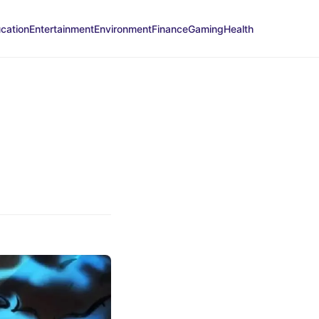
cation
Entertainment
Environment
Finance
Gaming
Health