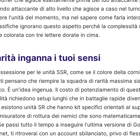
ondo attaccante di alto livello che agisce a caso nel turn
re l'unità del momento, ma nel sapere come farla interag
assifiche ignorano questo aspetto perché la complessità
colorata con tre lettere dorate in cima.
rità inganna i tuoi sensi
sessione per le unità SSR, come se il colore della cornice
ti pensano che riempire la squadra di rarità massima sia 
. È un'idea ingenua. Il costo di potenziamento di queste
ilità richiedono setup lunghi che in battaglie rapide div
 esistono unità SR che hanno kit specifici orientati al su
misuratore di rottura dei nemici che sono matematicamen
Se passi tutto il tempo a inseguire l'ultima versione di G
et, ti ritroverai con un account sbilanciato, privo di fless