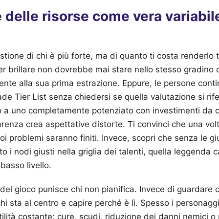
 delle risorse come vera variabil
tione di chi è più forte, ma di quanto ti costa renderlo 
per brillare non dovrebbe mai stare nello stesso gradino 
nte alla sua prima estrazione. Eppure, le persone cont
de Tier List senza chiedersi se quella valutazione si rif
 a uno completamente potenziato con investimenti da 
enza crea aspettative distorte. Ti convinci che una vol
oi problemi saranno finiti. Invece, scopri che senza le gi
 i nodi giusti nella griglia dei talenti, quella leggenda c
basso livello.
del gioco punisce chi non pianifica. Invece di guardare c
i sta al centro e capire perché è lì. Spesso i personaggi
utilità costante: cure, scudi, riduzione dei danni nemici 