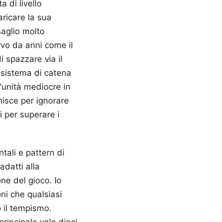
 di livello
aricare la sua
saglio molto
rvo da anni come il
i spazzare via il
 sistema di catena
'unità mediocre in
inisce per ignorare
i per superare i
tali e pattern di
datti alla
one del gioco. Io
ni che qualsiasi
 il tempismo.
rincipale vale dieci