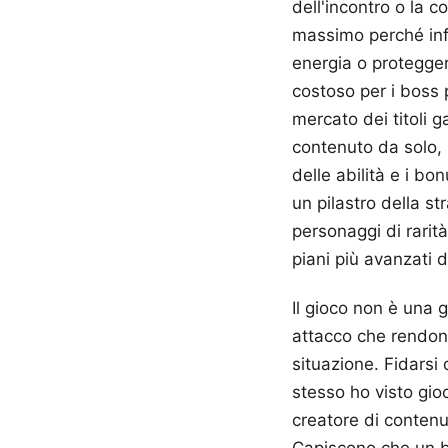
dell'incontro o la 
massimo perché infl
energia o protegger
costoso per i boss 
mercato dei titoli g
contenuto da solo,
delle abilità e i b
un pilastro della st
personaggi di rarità
piani più avanzati de
Il gioco non è una 
attacco che rendono
situazione. Fidarsi 
stesso ho visto gio
creatore di contenu
Capiscono che un bu