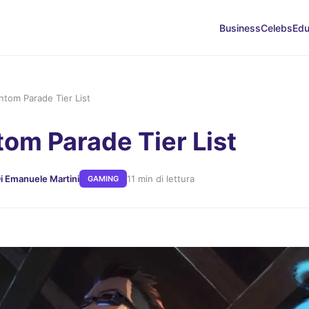
Business
Celebs
Edu
ntom Parade Tier List
tom Parade Tier List
i Emanuele Martini
11 min di lettura
GAMING