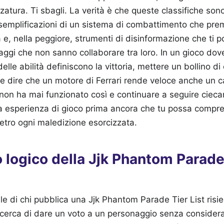
atura. Ti sbagli. La verità è che queste classifiche sono
e semplificazioni di un sistema di combattimento che prem
a e, nella peggiore, strumenti di disinformazione che ti 
aggi che non sanno collaborare tra loro. In un gioco dove 
lle abilità definiscono la vittoria, mettere un bollino d
e dire che un motore di Ferrari rende veloce anche un car
non ha mai funzionato così e continuare a seguire cieca
ua esperienza di gioco prima ancora che tu possa compr
etro ogni maledizione esorcizzata.
to logico della Jjk Phantom Parade
le di chi pubblica una Jjk Phantom Parade Tier List risied
Si cerca di dare un voto a un personaggio senza considera