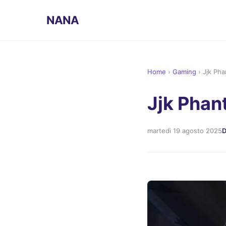
NANA
Home
›
Gaming
›
Jjk Pha
Jjk Phan
martedì 19 agosto 2025
D