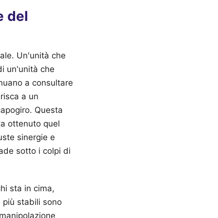
e del
tale. Un'unità che
di un'unità che
inuano a consultare
erisca a un
capogiro. Questa
ta ottenuto quel
uste sinergie e
ade sotto i colpi di
hi sta in cima,
 più stabili sono
o manipolazione