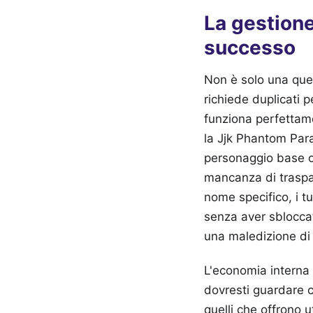
La gestione
successo
Non è solo una ques
richiede duplicati 
funziona perfettame
la Jjk Phantom Para
personaggio base o
mancanza di traspar
nome specifico, i tu
senza aver sbloccato
una maledizione di 
L'economia interna 
dovresti guardare ch
quelli che offrono 