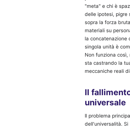
"meta" e chi è spazz
delle ipotesi, pigr
sopra la forza brut
materiali su person
la concatenazione de
singola unità è com
Non funziona così, 
sta castrando la t
meccaniche reali di
Il fallimen
universale
Il problema principa
dell'universalità. 