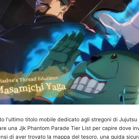
 l'ultimo titolo mobile dedicato agli stregoni di Jujutsu
are una Jjk Phantom Parade Tier List per capire dove inv
ensi di aver trovato la mappa del tesoro, una guida sicura