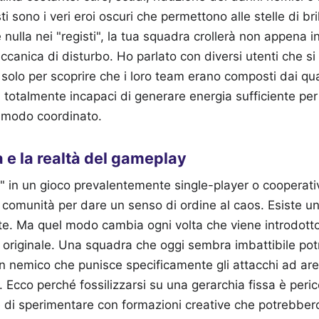
ti sono i veri eroi oscuri che permettono alle stelle di bri
 e nulla nei "registi", la tua squadra crollerà non appena 
anica di disturbo. Ho parlato con diversi utenti che s
o, solo per scoprire che i loro team erano composti dai qu
a totalmente incapaci di generare energia sufficiente per
n modo coordinato.
a e la realtà del gameplay
a" in un gioco prevalentemente single-player o cooperat
 comunità per dare un senso di ordine al caos. Esiste u
e. Ma quel modo cambia ogni volta che viene introdott
originale. Una squadra che oggi sembra imbattibile po
un nemico che punisce specificamente gli attacchi ad ar
. Ecco perché fossilizzarsi su una gerarchia fissa è peri
e di sperimentare con formazioni creative che potrebbero 