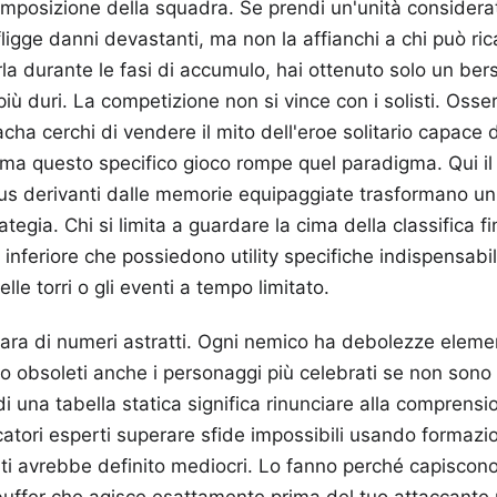
composizione della squadra. Se prendi un'unità considerata
igge danni devastanti, ma non la affianchi a chi può ric
la durante le fasi di accumulo, hai ottenuto solo un ber
più duri. La competizione non si vince con i solisti. Osse
acha cerchi di vendere il mito dell'eroe solitario capace d
 ma questo specifico gioco rompe quel paradigma. Qui il
onus derivanti dalle memorie equipaggiate trasformano un
rategia. Chi si limita a guardare la cima della classifica f
 inferiore che possiedono utility specifiche indispensabil
lle torri o gli eventi a tempo limitato.
gara di numeri astratti. Ogni nemico ha debolezze elemen
 obsoleti anche i personaggi più celebrati se non sono a
di una tabella statica significa rinunciare alla comprensi
catori esperti superare sfide impossibili usando formazio
ti avrebbe definito mediocri. Lo fanno perché capiscono
ffer che agisce esattamente prima del tuo attaccante p