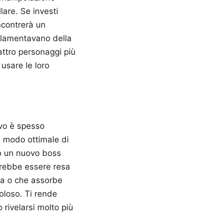
llare. Se investi
incontrerà un
i lamentavano della
attro personaggi più
 usare le loro
ivo è spesso
n modo ottimale di
o un nuovo boss
trebbe essere resa
ea o che assorbe
coloso. Ti rende
rivelarsi molto più