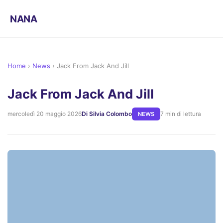
NANA
Home
›
News
›
Jack From Jack And Jill
Jack From Jack And Jill
mercoledì 20 maggio 2026
Di Silvia Colombo
7 min di lettura
NEWS