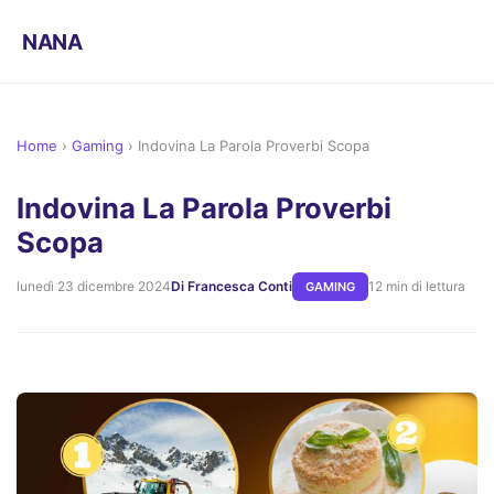
NANA
Home
›
Gaming
›
Indovina La Parola Proverbi Scopa
Indovina La Parola Proverbi
Scopa
lunedì 23 dicembre 2024
Di Francesca Conti
12 min di lettura
GAMING